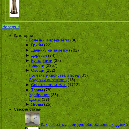
Наверх ↑
Категории
Болезни и вредители
(36)
►
Грибы
(22)
►
Дачнику на заметку
(782)
►
Деревья
(74)
►
Кустарники
(38)
Новости
(2957)
►
Овощи
(232)
Полезные свойства и вред
(33)
Садовый инвентарь
(18)
►
Советы строителю
(1712)
►
Травы
(78)
Удобрения
(33)
Цветы
(37)
►
Ягоды
(25)
Свежие статьи
Как выбрать двери для общественных зданий