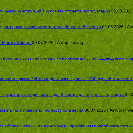
ических конструкций в условиях открытой эксплуатации
02.08.2026
дного дома в зависимости от особенностей участка
02.08.2026 | Ав
от Марты Стюарт
30.07.2026 | Автор:
kmveg
оначалу вызывал скепсис — но специалист по садоводческой терап
пными и яркими? Этот медный аксессуар за 1300 рублей может стат
секрет круглогодичного сада: 8 сортов для яркого ландшафта
30.
авить тело поверить, что наступила весна
30.07.2026 | Автор:
kmv
я уборки снега — что нужно знать, прежде чем попробовать этот м