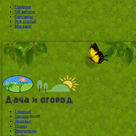
Главная
Об авторе
Контакты
Все статьи
Магазин
Главная
Овощи
0ac4ff
Деревья
Травы
Вредители
Грибы