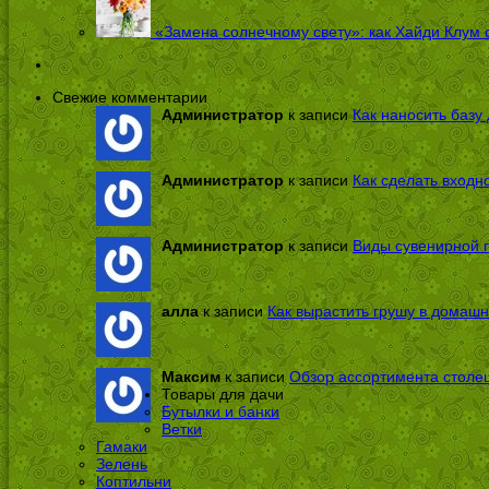
«Замена солнечному свету»: как Хайди Клум 
Свежие комментарии
Администратор
к записи
Как наносить базу 
Администратор
к записи
Как сделать входн
Администратор
к записи
Виды сувенирной п
алла
к записи
Как вырастить грушу в домашн
Максим
к записи
Обзор ассортимента столе
Товары для дачи
Бутылки и банки
Ветки
Гамаки
Зелень
Коптильни