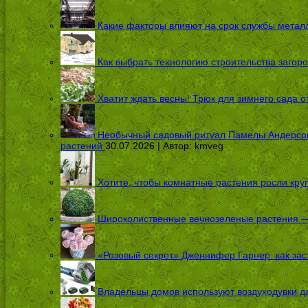
Какие факторы влияют на срок службы металл
Как выбрать технологию строительства загоро
Хватит ждать весны! Трюк для зимнего сада 
Необычный садовый ритуал Памелы Андерсон п
растений
30.07.2026 | Автор:
kmveg
Хотите, чтобы комнатные растения росли кру
Широколиственные вечнозеленые растения — 
«Розовый секрет» Дженнифер Гарнер: как заст
Владельцы домов используют воздуходувки дл