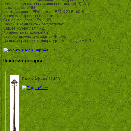
Лампы - компактная люминесцентная (КЛЛ) ИЛИ
накаливания ИЛИ
светодиодная (LED), цоколь E27; 220 В; 60 Вт, ,
Класс электробезопасности - I,
Общая мощность, Вт - 120,
Лампы в комплекте - отсутствуют,
Общее кол-во ламп - 2,
Количество плафонов - 2,
Степень пылевлагозащиты, IP - 44,
Диапазон рабочих температур - от -40^C до +40^C
Похожие товары
Feron Афина 11493