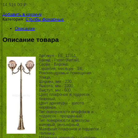
14,516.00
Р
УБ.
Добавить в корзину
Категория:
Столбы фонарные
.
Описание
Описание товара
Артикул - FE_11551,
Бренд - Feron (Китай),
Серия - Верона,
Гарантия, месяцев - 24,
Рекомендуемые помещения -
Улица,
Ширина, мм - 230,
Высота, мм - 2200,
Выступ, мм - 600,
Цвет плафонов и подвесок -
бежевый,
Цвет арматуры - золото
черненое,
Тип поверхности плафонов и
подвесок - прозрачный,
Тип поверхности арматуры -
матовый, рельефный,
Материал плафонов и подвесок -
полимер,
Материал арматуры - силумин,