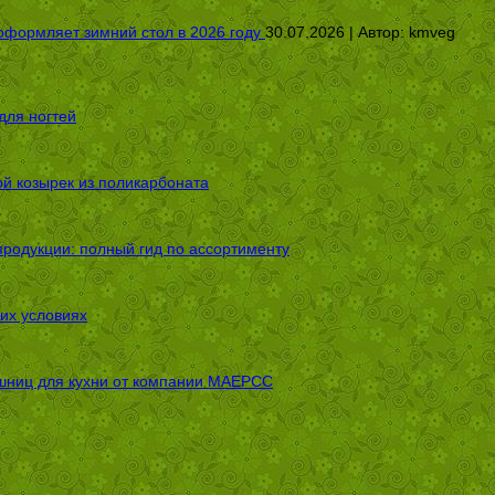
оформляет зимний стол в 2026 году
30.07.2026 | Автор:
kmveg
для ногтей
ой козырек из поликарбоната
родукции: полный гид по ассортименту
их условиях
шниц для кухни от компании МАЕРСС