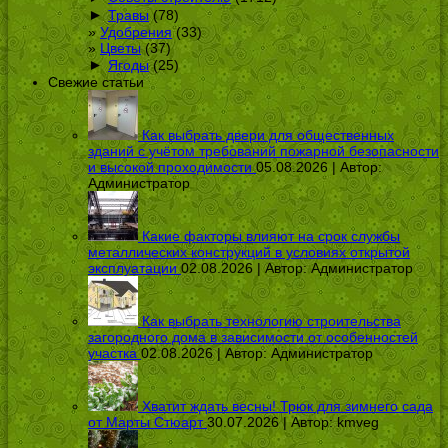
►
Травы
(78)
Удобрения
(33)
Цветы
(37)
►
Ягоды
(25)
Свежие статьи
Как выбрать двери для общественных
зданий с учётом требований пожарной безопасности
и высокой проходимости
05.08.2026 | Автор:
Администратор
Какие факторы влияют на срок службы
металлических конструкций в условиях открытой
эксплуатации
02.08.2026 | Автор:
Администратор
Как выбрать технологию строительства
загородного дома в зависимости от особенностей
участка
02.08.2026 | Автор:
Администратор
Хватит ждать весны! Трюк для зимнего сада
от Марты Стюарт
30.07.2026 | Автор:
kmveg