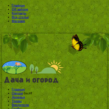
Главная
Об авторе
Контакты
Все статьи
Магазин
Главная
Овощи
0ac4ff
Деревья
Травы
Вредители
Грибы