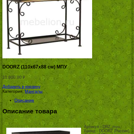
DOORZ (110x67x88 см) МПУ
10,800.00
Р
УБ.
Добавить в корзину
Категория:
Мангалы
.
Описание
Описание товара
Артикул - DRZ_mpu,
Бренд - DOORZ (Россия),