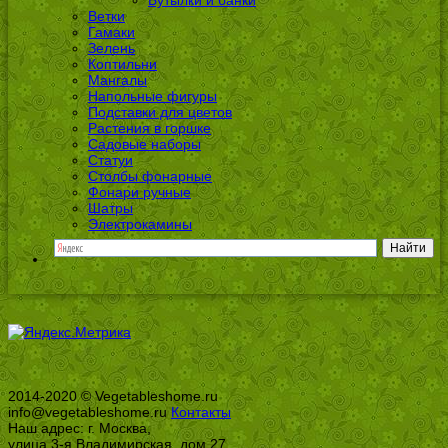
Бутылки и банки
Ветки
Гамаки
Зелень
Коптильни
Мангалы
Напольные фигуры
Подставки для цветов
Растения в горшке
Садовые наборы
Статуи
Столбы фонарные
Фонари ручные
Шатры
Электрокамины
2014-2020 © Vegetableshome.ru
info@vegetableshome.ru
Контакты
Наш адрес: г. Москва,
улица 3-я Владимирская, дом 27