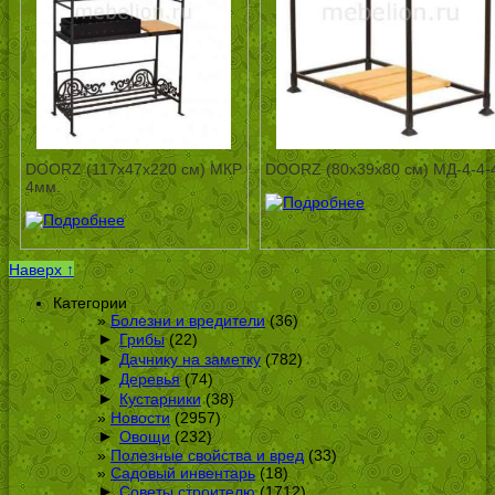
DOORZ (117x47x220 см) МКР
DOORZ (80x39x80 см) МД-4-4-
4мм.
Наверх ↑
Категории
Болезни и вредители
(36)
►
Грибы
(22)
►
Дачнику на заметку
(782)
►
Деревья
(74)
►
Кустарники
(38)
Новости
(2957)
►
Овощи
(232)
Полезные свойства и вред
(33)
Садовый инвентарь
(18)
►
Советы строителю
(1712)