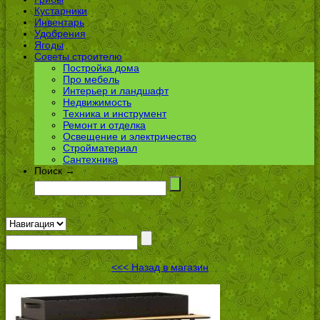
Кустарники
Инвентарь
Удобрения
Ягоды
Советы строителю
Постройка дома
Про мебель
Интерьер и ландшафт
Недвижимость
Техника и инструмент
Ремонт и отделка
Освещение и электричество
Стройматериал
Сантехника
Поиск →
<<< Назад в магазин