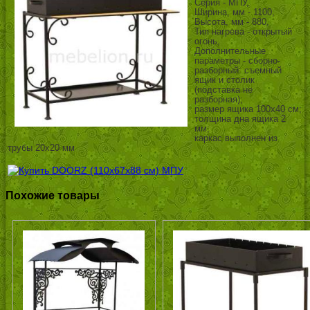
Серия - МПУ,
Ширина, мм - 1100,
Высота, мм - 880,
Тип нагрева - открытый
огонь,
Дополнительные
параметры - сборно-
разборный: съемный
ящик и столик
(подставка не
разборная);
размер ящика 100х40 см;
толщина дна ящика 2
мм;
каркас выполнен из
трубы 20х20 мм
Похожие товары