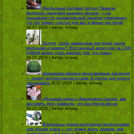
Необычный садовый ритуал Памелы
Андерсон поначалу вызывал скепсис — но
специалист по садоводческой терапии утверждает,
что это секрет счастья для вас и ваших растений
30.07.2026 | Автор:
kmveg
Хотите, чтобы комнатные растения росли
крупными и яркими? Этот медный аксессуар за 1300
рублей может стать именно тем, что нужно
30.07.2026 | Автор:
kmveg
Широколиственные вечнозеленые растения
— секрет круглогодичного сада: 8 сортов для яркого
ландшафта
30.07.2026 | Автор:
kmveg
«Розовый секрет» Дженнифер Гарнер: как
заставить тело поверить, что наступила весна
30.07.2026 | Автор:
kmveg
Владельцы домов используют воздуходувки
для уборки снега — что нужно знать, прежде чем
попробовать этот метод
30.07.2026 | Автор:
kmveg