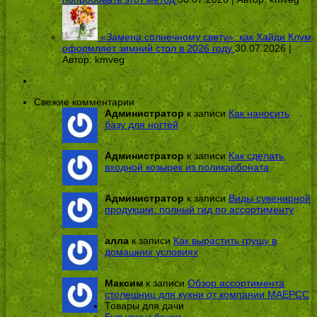
«Замена солнечному свету»: как Хайди Клум
оформляет зимний стол в 2026 году
30.07.2026 |
Автор:
kmveg
Свежие комментарии
Администратор
к записи
Как наносить
базу для ногтей
Администратор
к записи
Как сделать
входной козырек из поликарбоната
Администратор
к записи
Виды сувенирной
продукции: полный гид по ассортименту
алла
к записи
Как вырастить грушу в
домашних условиях
Максим
к записи
Обзор ассортимента
столешниц для кухни от компании МАЕРСС
Товары для дачи