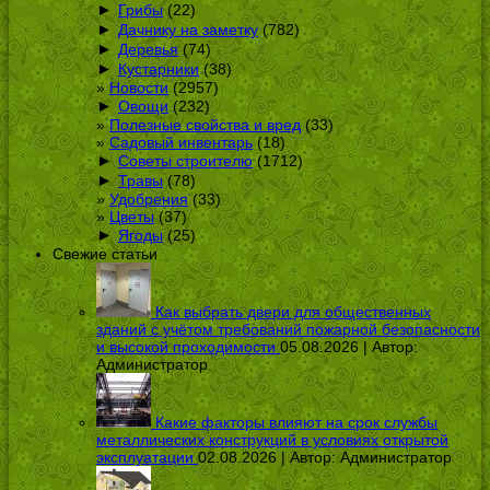
►
Грибы
(22)
►
Дачнику на заметку
(782)
►
Деревья
(74)
►
Кустарники
(38)
Новости
(2957)
►
Овощи
(232)
Полезные свойства и вред
(33)
Садовый инвентарь
(18)
►
Советы строителю
(1712)
►
Травы
(78)
Удобрения
(33)
Цветы
(37)
►
Ягоды
(25)
Свежие статьи
Как выбрать двери для общественных
зданий с учётом требований пожарной безопасности
и высокой проходимости
05.08.2026 | Автор:
Администратор
Какие факторы влияют на срок службы
металлических конструкций в условиях открытой
эксплуатации
02.08.2026 | Автор:
Администратор