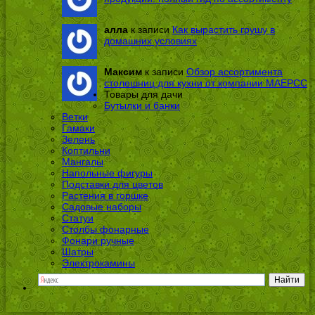
алла
к записи
Как вырастить грушу в
домашних условиях
Максим
к записи
Обзор ассортимента
столешниц для кухни от компании МАЕРСС
Товары для дачи
Бутылки и банки
Ветки
Гамаки
Зелень
Коптильни
Мангалы
Напольные фигуры
Подставки для цветов
Растения в горшке
Садовые наборы
Статуи
Столбы фонарные
Фонари ручные
Шатры
Электрокамины