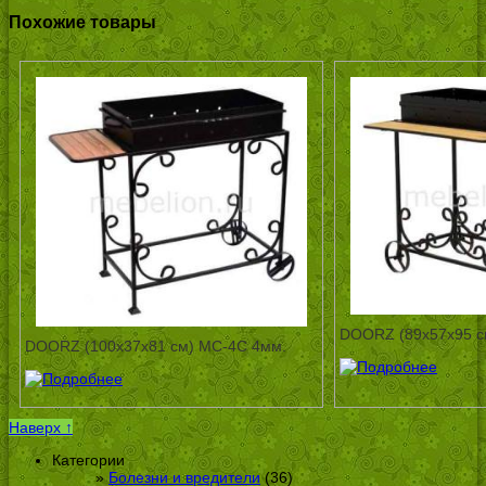
Похожие товары
DOORZ (89x57x95 с
DOORZ (100x37x81 см) МС-4С 4мм.
Наверх ↑
Категории
Болезни и вредители
(36)