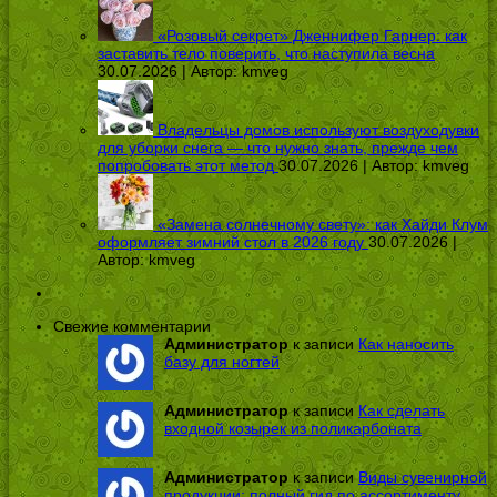
«Розовый секрет» Дженнифер Гарнер: как
заставить тело поверить, что наступила весна
30.07.2026 | Автор:
kmveg
Владельцы домов используют воздуходувки
для уборки снега — что нужно знать, прежде чем
попробовать этот метод
30.07.2026 | Автор:
kmveg
«Замена солнечному свету»: как Хайди Клум
оформляет зимний стол в 2026 году
30.07.2026 |
Автор:
kmveg
Свежие комментарии
Администратор
к записи
Как наносить
базу для ногтей
Администратор
к записи
Как сделать
входной козырек из поликарбоната
Администратор
к записи
Виды сувенирной
продукции: полный гид по ассортименту