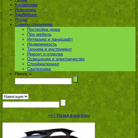
Кустарники
Инвентарь
Удобрения
Ягоды
Советы строителю
Постройка дома
Про мебель
Интерьер и ландшафт
Недвижимость
Техника и инструмент
Ремонт и отделка
Освещение и электричество
Стройматериал
Сантехника
Поиск →
<<< Назад в магазин