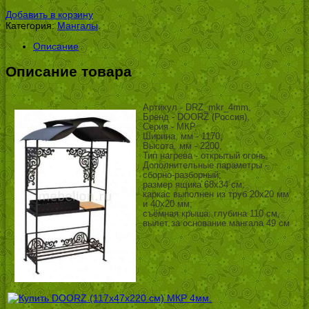
УБ.
Добавить в корзину
Категория:
Мангалы
.
Описание
Описание товара
Артикул - DRZ_mkr_4mm,
Бренд - DOORZ (Россия),
Серия - МКР,
Ширина, мм - 1170,
Высота, мм - 2200,
Тип нагрева - открытый огонь,
Дополнительные параметры -
сборно-разборный;
размер ящика 68х34 см;
каркас выполнен из труб 20х20 мм
и 40х20 мм;
съёмная крыша: глубина 110 см,
вылет за основание мангала 49 см