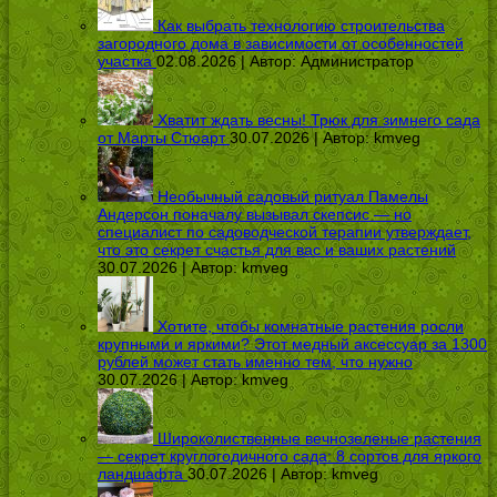
Как выбрать технологию строительства
загородного дома в зависимости от особенностей
участка
02.08.2026 | Автор:
Администратор
Хватит ждать весны! Трюк для зимнего сада
от Марты Стюарт
30.07.2026 | Автор:
kmveg
Необычный садовый ритуал Памелы
Андерсон поначалу вызывал скепсис — но
специалист по садоводческой терапии утверждает,
что это секрет счастья для вас и ваших растений
30.07.2026 | Автор:
kmveg
Хотите, чтобы комнатные растения росли
крупными и яркими? Этот медный аксессуар за 1300
рублей может стать именно тем, что нужно
30.07.2026 | Автор:
kmveg
Широколиственные вечнозеленые растения
— секрет круглогодичного сада: 8 сортов для яркого
ландшафта
30.07.2026 | Автор:
kmveg