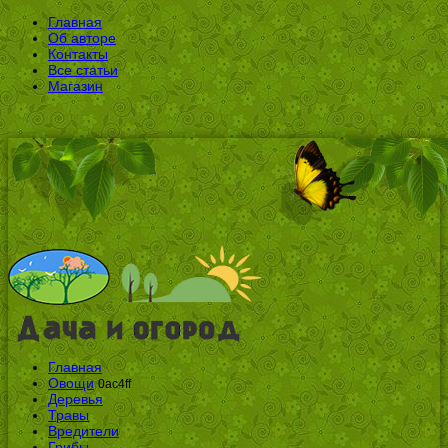
Главная
Об авторе
Контакты
Все статьи
Магазин
Главная
Овощи
0ac4ff
Деревья
Травы
Вредители
Грибы