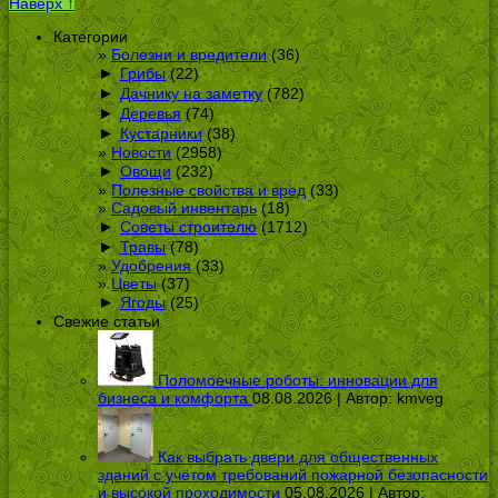
Наверх ↑
Категории
Болезни и вредители
(36)
►
Грибы
(22)
►
Дачнику на заметку
(782)
►
Деревья
(74)
►
Кустарники
(38)
Новости
(2958)
►
Овощи
(232)
Полезные свойства и вред
(33)
Садовый инвентарь
(18)
►
Советы строителю
(1712)
►
Травы
(78)
Удобрения
(33)
Цветы
(37)
►
Ягоды
(25)
Свежие статьи
Поломоечные роботы: инновации для
бизнеса и комфорта
08.08.2026 | Автор:
kmveg
Как выбрать двери для общественных
зданий с учётом требований пожарной безопасности
и высокой проходимости
05.08.2026 | Автор: