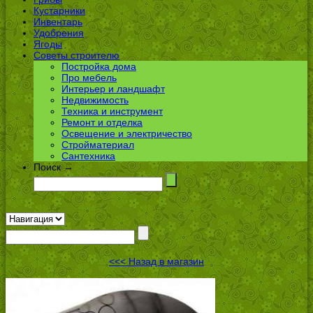
Кустарники
Инвентарь
Удобрения
Ягоды
Советы строителю
Постройка дома
Про мебель
Интерьер и ландшафт
Недвижимость
Техника и инструмент
Ремонт и отделка
Освещение и электричество
Стройматериал
Сантехника
Поиск →
<<< Назад в магазин