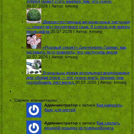
рублей может стать именно тем, что нужно
30.07.2026 | Автор:
kmveg
Широколиственные вечнозеленые растения
— секрет круглогодичного сада: 8 сортов для яркого
ландшафта
30.07.2026 | Автор:
kmveg
«Розовый секрет» Дженнифер Гарнер: как
заставить тело поверить, что наступила весна
30.07.2026 | Автор:
kmveg
Владельцы домов используют воздуходувки
для уборки снега — что нужно знать, прежде чем
попробовать этот метод
30.07.2026 | Автор:
kmveg
Свежие комментарии
Администратор
к записи
Как наносить
базу для ногтей
Администратор
к записи
Как сделать
входной козырек из поликарбоната