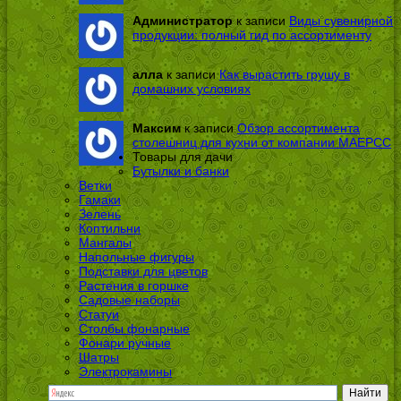
Администратор
к записи
Виды сувенирной
продукции: полный гид по ассортименту
алла
к записи
Как вырастить грушу в
домашних условиях
Максим
к записи
Обзор ассортимента
столешниц для кухни от компании МАЕРСС
Товары для дачи
Бутылки и банки
Ветки
Гамаки
Зелень
Коптильни
Мангалы
Напольные фигуры
Подставки для цветов
Растения в горшке
Садовые наборы
Статуи
Столбы фонарные
Фонари ручные
Шатры
Электрокамины