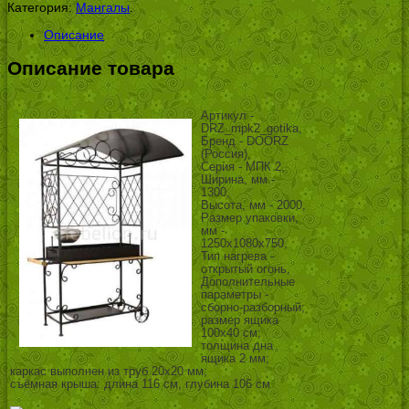
Категория:
Мангалы
.
Описание
Описание товара
Артикул -
DRZ_mpk2_gotika,
Бренд - DOORZ
(Россия),
Серия - МПК 2,
Ширина, мм -
1300,
Высота, мм - 2000,
Размер упаковки,
мм -
1250х1080х750,
Тип нагрева -
открытый огонь,
Дополнительные
параметры -
сборно-разборный;
размер ящика
100х40 см;
толщина дна
ящика 2 мм;
каркас выполнен из труб 20х20 мм;
съёмная крыша: длина 116 см, глубина 106 см