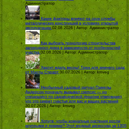
Администратор
Какие факторы влияют на срок службы
металлических конструкций в условиях открытой
эксплуатации
02.08.2026 | Автор:
Администратор
Как выбрать технологию строительства
загородного дома в зависимости от особенностей
участка
02.08.2026 | Автор:
Администратор
Хватит ждать весны! Трюк для зимнего сада
от Марты Стюарт
30.07.2026 | Автор:
kmveg
Необычный садовый ритуал Памелы
Андерсон поначалу вызывал скепсис — но
специалист по садоводческой терапии утверждает,
что это секрет счастья для вас и ваших растений
30.07.2026 | Автор:
kmveg
Хотите, чтобы комнатные растения росли
крупными и яркими? Этот медный аксессуар за 1300