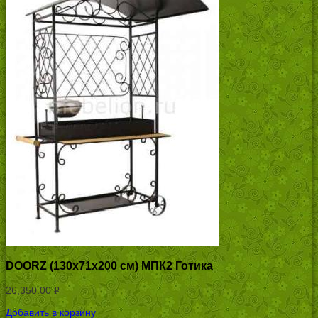
DOORZ (130x71x200 см) МПК2 Готика
26,350.00
Р
УБ.
Добавить в корзину