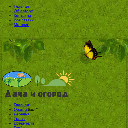
Главная
Об авторе
Контакты
Все статьи
Магазин
Главная
Овощи
0ac4ff
Деревья
Травы
Вредители
Грибы