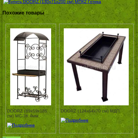
Похожие товары
DOORZ (89x59x185
DOORZ (124x64x70 см) МДП
см) МС-3К 4мм.