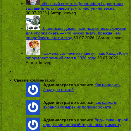
«Розовый секрет» Дженнифер Гарнер: как
заставить тело поверить, что наступила весна
30.07.2026 | Автор:
kmveg
Владельцы домов используют воздуходувки
для уборки снега — что нужно знать, прежде чем
попробовать этот метод
30.07.2026 | Автор:
kmveg
«Замена солнечному свету»: как Хайди Клум
оформляет зимний стол в 2026 году
30.07.2026 |
Автор:
kmveg
Свежие комментарии
Администратор
к записи
Как наносить
базу для ногтей
Администратор
к записи
Как сделать
входной козырек из поликарбоната
Администратор
к записи
Виды сувенирной
продукции: полный гид по ассортименту