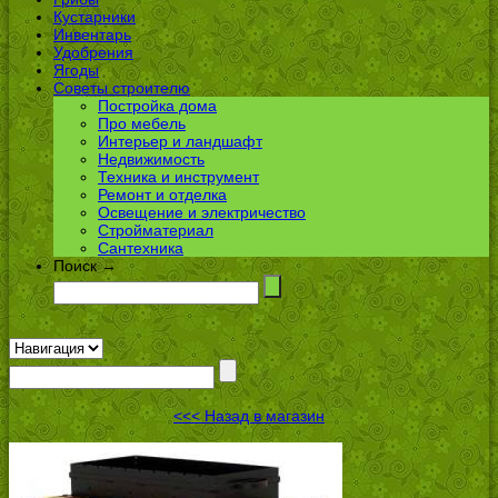
Кустарники
Инвентарь
Удобрения
Ягоды
Советы строителю
Постройка дома
Про мебель
Интерьер и ландшафт
Недвижимость
Техника и инструмент
Ремонт и отделка
Освещение и электричество
Стройматериал
Сантехника
Поиск →
<<< Назад в магазин