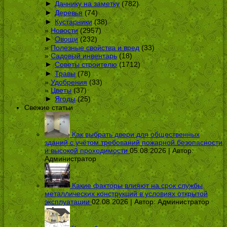
►
Дачнику на заметку
(782)
►
Деревья
(74)
►
Кустарники
(38)
Новости
(2957)
►
Овощи
(232)
Полезные свойства и вред
(33)
Садовый инвентарь
(18)
►
Советы строителю
(1712)
►
Травы
(78)
Удобрения
(33)
Цветы
(37)
►
Ягоды
(25)
Свежие статьи
Как выбрать двери для общественных
зданий с учётом требований пожарной безопасности
и высокой проходимости
05.08.2026 | Автор:
Администратор
Какие факторы влияют на срок службы
металлических конструкций в условиях открытой
эксплуатации
02.08.2026 | Автор:
Администратор