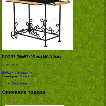
DOORZ (89x57x95 см) МС-3 2мм.
6,840.00
Р
УБ.
Добавить в корзину
Категория:
Мангалы
.
Описание
Описание товара