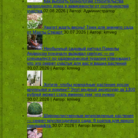
Как выбрать технологию строительства
загородного дома в зависимости от особенностей
участка
02.08.2026 | Автор:
Администратор
Хватит ждать весны! Трюк для зимнего сада
от Марты Стюарт
30.07.2026 | Автор:
kmveg
Необычный садовый ритуал Памелы
Андерсон поначалу вызывал скепсис — но
специалист по садоводческой терапии утверждает,
что это секрет счастья для вас и ваших растений
30.07.2026 | Автор:
kmveg
Хотите, чтобы комнатные растения росли
крупными и яркими? Этот медный аксессуар за 1300
рублей может стать именно тем, что нужно
30.07.2026 | Автор:
kmveg
Широколиственные вечнозеленые растения
— секрет круглогодичного сада: 8 сортов для яркого
ландшафта
30.07.2026 | Автор:
kmveg