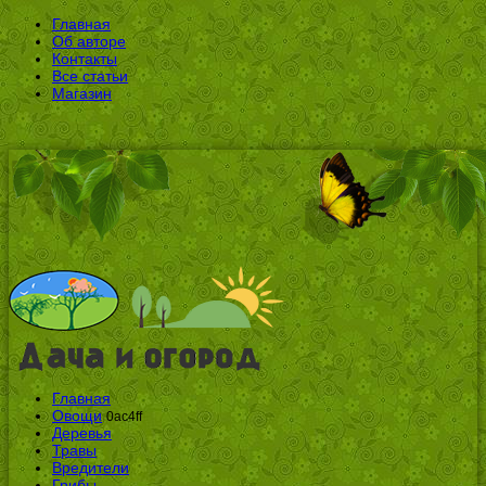
Главная
Об авторе
Контакты
Все статьи
Магазин
Главная
Овощи
0ac4ff
Деревья
Травы
Вредители
Грибы