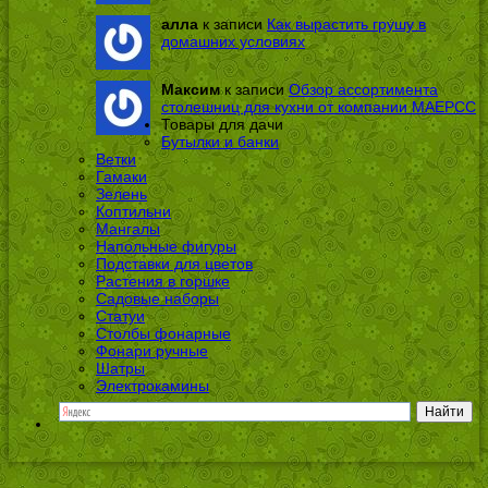
алла
к записи
Как вырастить грушу в
домашних условиях
Максим
к записи
Обзор ассортимента
столешниц для кухни от компании МАЕРСС
Товары для дачи
Бутылки и банки
Ветки
Гамаки
Зелень
Коптильни
Мангалы
Напольные фигуры
Подставки для цветов
Растения в горшке
Садовые наборы
Статуи
Столбы фонарные
Фонари ручные
Шатры
Электрокамины