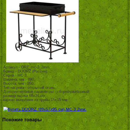
Артикул - DRZ_mc-3_2mm,
Бренд - DOORZ (Россия),
Серия - МС-3,
Ширина, мм - 890,
Высота, мм - 950,
Тип нагрева - открытый огонь,
Дополнительные параметры - сборно-разборный;
размер ящика 68х34 см;
каркас выполнен из трубы 15х15 мм
Похожие товары