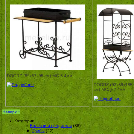
DOORZ (89x57x95 см) МС-3 4мм.
DOORZ (92x59x185
см) МСДН2 4мм.
Наверх ↑
Категории
Болезни и вредители
(36)
►
Грибы
(22)