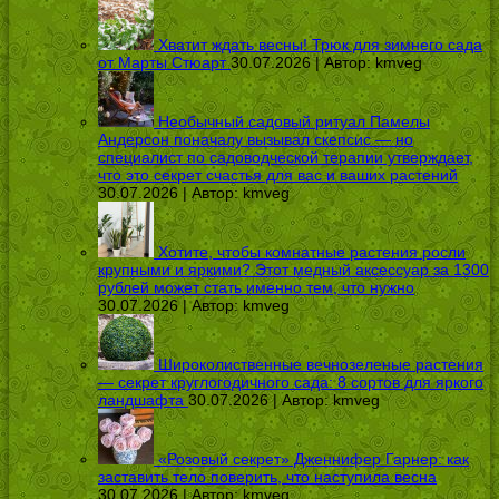
Хватит ждать весны! Трюк для зимнего сада
от Марты Стюарт
30.07.2026 | Автор:
kmveg
Необычный садовый ритуал Памелы
Андерсон поначалу вызывал скепсис — но
специалист по садоводческой терапии утверждает,
что это секрет счастья для вас и ваших растений
30.07.2026 | Автор:
kmveg
Хотите, чтобы комнатные растения росли
крупными и яркими? Этот медный аксессуар за 1300
рублей может стать именно тем, что нужно
30.07.2026 | Автор:
kmveg
Широколиственные вечнозеленые растения
— секрет круглогодичного сада: 8 сортов для яркого
ландшафта
30.07.2026 | Автор:
kmveg
«Розовый секрет» Дженнифер Гарнер: как
заставить тело поверить, что наступила весна
30.07.2026 | Автор:
kmveg