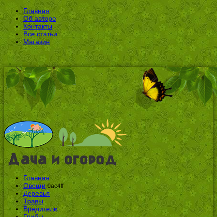
Главная
Об авторе
Контакты
Все статьи
Магазин
Главная
Овощи
0ac4ff
Деревья
Травы
Вредители
Грибы