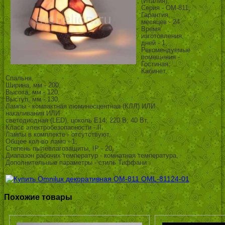
(Италия),
Серия - OM-811,
Гарантия,
месяцев - 24,
Время
изготовления,
дней - 1,
Рекомендуемые
помещения -
Гостиная,
Кабинет,
Спальня,
Ширина, мм - 200,
Высота, мм - 120,
Выступ, мм - 130,
Лампы - компактная люминесцентная (КЛЛ) ИЛИ
накаливания ИЛИ
светодиодная (LED), цоколь E14; 220 В; 40 Вт, ,
Класс электробезопасности - II,
Лампы в комплекте - отсутствуют,
Общее кол-во ламп - 1,
Степень пылевлагозащиты, IP - 20,
Диапазон рабочих температур - комнатная температура,
Дополнительные параметры - стиль Тиффани
Похожие товары