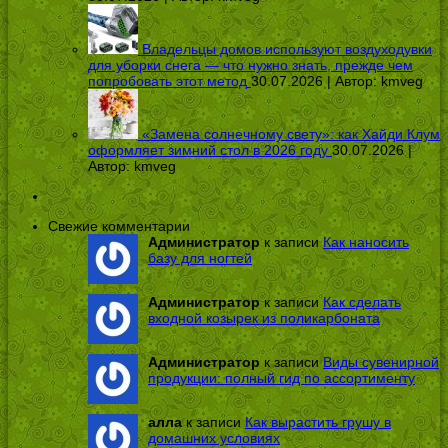
Владельцы домов используют воздуходувки
для уборки снега — что нужно знать, прежде чем
попробовать этот метод
30.07.2026 | Автор:
kmveg
«Замена солнечному свету»: как Хайди Клум
оформляет зимний стол в 2026 году
30.07.2026 |
Автор:
kmveg
Свежие комментарии
Администратор
к записи
Как наносить
базу для ногтей
Администратор
к записи
Как сделать
входной козырек из поликарбоната
Администратор
к записи
Виды сувенирной
продукции: полный гид по ассортименту
алла
к записи
Как вырастить грушу в
домашних условиях