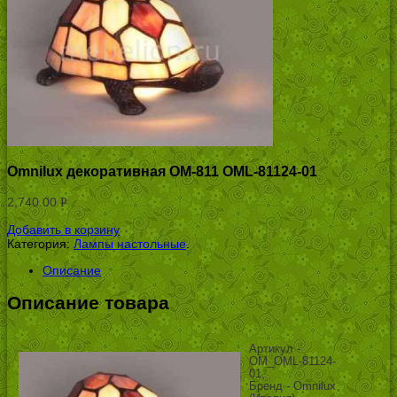
Omnilux декоративная OM-811 OML-81124-01
2,740.00
Р
УБ.
Добавить в корзину
Категория:
Лампы настольные
.
Описание
Описание товара
Артикул -
OM_OML-81124-
01,
Бренд - Omnilux