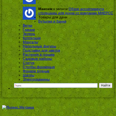
Максим
к записи
Обзор ассортимента
столешниц для кухни от компании МАЕРСС
Товары для дачи
Бутылки и банки
Ветки
Гамаки
Зелень
Коптильни
Мангалы
Напольные фигуры
Подставки для цветов
Растения в горшке
Садовые наборы
Статуи
Столбы фонарные
Фонари ручные
Шатры
Электрокамины