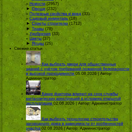
Новости
(2957)
►
Овощи
(232)
Полезные свойства и вред
(33)
Садовый инвентарь
(18)
►
Советы строителю
(1712)
►
Травы
(78)
Удобрения
(33)
Цветы
(37)
►
Ягоды
(25)
Свежие статьи
Как выбрать двери для общественных
зданий с учётом требований пожарной безопасности
и высокой проходимости
05.08.2026 | Автор:
Администратор
Какие факторы влияют на срок службы
металлических конструкций в условиях открытой
эксплуатации
02.08.2026 | Автор:
Администратор
Как выбрать технологию строительства
загородного дома в зависимости от особенностей
участка
02.08.2026 | Автор:
Администратор