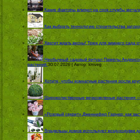
Какие факторы влияют на срок службы металл
Как выбрать технологию строительства загоро
Хватит ждать весны! Трюк для зимнего сада 
Необычный садовый ритуал Памелы Андерсон п
растений
30.07.2026 | Автор:
kmveg
Хотите, чтобы комнатные растения росли кру
Широколиственные вечнозеленые растения — 
«Розовый секрет» Дженнифер Гарнер: как заст
Владельцы домов используют воздуходувки дл