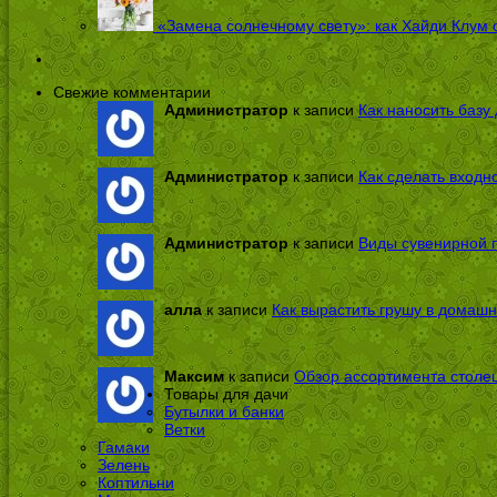
«Замена солнечному свету»: как Хайди Клум 
Свежие комментарии
Администратор
к записи
Как наносить базу 
Администратор
к записи
Как сделать входн
Администратор
к записи
Виды сувенирной п
алла
к записи
Как вырастить грушу в домашн
Максим
к записи
Обзор ассортимента столе
Товары для дачи
Бутылки и банки
Ветки
Гамаки
Зелень
Коптильни