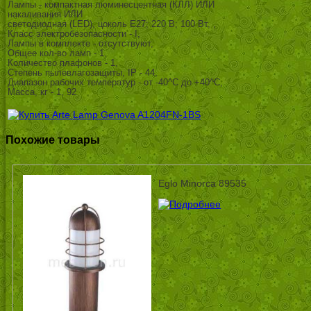
Лампы - компактная люминесцентная (КЛЛ) ИЛИ
накаливания ИЛИ
светодиодная (LED), цоколь E27; 220 В; 100 Вт, ,
Класс электробезопасности - I,
Лампы в комплекте - отсутствуют,
Общее кол-во ламп - 1,
Количество плафонов - 1,
Степень пылевлагозащиты, IP - 44,
Диапазон рабочих температур - от -40^C до +40^C,
Масса, кг - 1, 92
Похожие товары
Eglo Minorca 89535