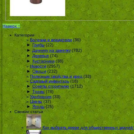
Наверх ↑
Категории
Болезни и вредители
(36)
►
Грибы
(22)
►
Дачнику на заметку
(782)
►
Деревья
(74)
►
Кустарники
(38)
Новости
(2957)
►
Овощи
(232)
Полезные свойства и вред
(33)
Садовый инвентарь
(18)
►
Советы строителю
(1712)
►
Травы
(78)
Удобрения
(33)
Цветы
(37)
►
Ягоды
(25)
Свежие статьи
Как выбрать двери для общественных зданий