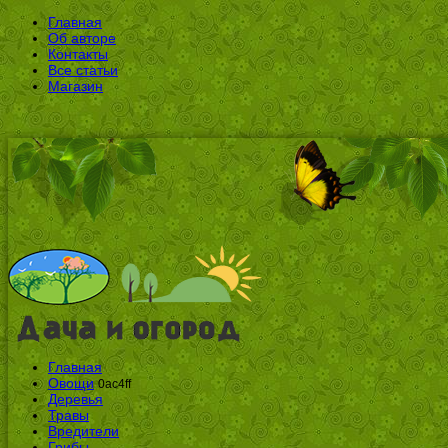
Главная
Об авторе
Контакты
Все статьи
Магазин
Главная
Овощи
0ac4ff
Деревья
Травы
Вредители
Грибы