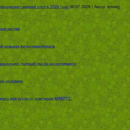
оформляет зимний стол в 2026 году
30.07.2026 | Автор:
kmveg
для ногтей
ой козырек из поликарбоната
родукции: полный гид по ассортименту
их условиях
шниц для кухни от компании МАЕРСС