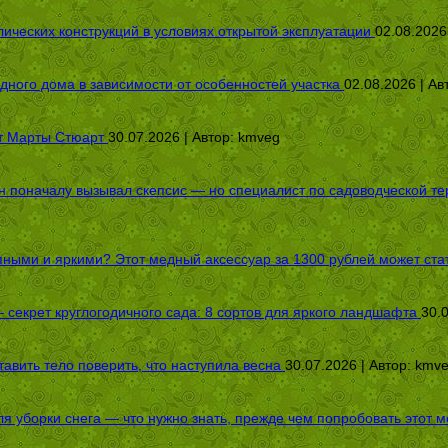
ических конструкций в условиях открытой эксплуатации
02.08.2026
дного дома в зависимости от особенностей участка
02.08.2026 | Ав
от Марты Стюарт
30.07.2026 | Автор:
kmveg
оначалу вызывал скепсис — но специалист по садоводческой терап
пными и яркими? Этот медный аксессуар за 1300 рублей может стат
секрет круглогодичного сада: 8 сортов для яркого ландшафта
30.
авить тело поверить, что наступила весна
30.07.2026 | Автор:
kmv
я уборки снега — что нужно знать, прежде чем попробовать этот м