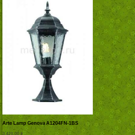
Arte Lamp Genova A1204FN-1BS
3,420.00
Р