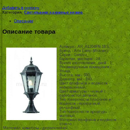
УБ.
Добавить в корзину
Категория:
Светильники наземные низкие
.
Описание
Описание товара
Артикул - AR_A1204FN-1BS,
Бренд - Arte Lamp (Италия),
Серия - Genova,
Гарантия, месяцев - 24,
Время изготовления, дней - 1,
Рекомендуемые помещения -
Улица,
Высота, мм - 600,
Диаметр, мм - 240,
Цвет плафонов и подвесок -
неокрашенный,
Цвет арматуры - черный с
серебристой патиной,
Тип поверхности плафонов и
подвесок - прозрачный,
рельефный,
Тип поверхности арматуры -
матовый,
Материал плафонов и подвесок -
стекло,
Материал арматуры - дюралюминий,