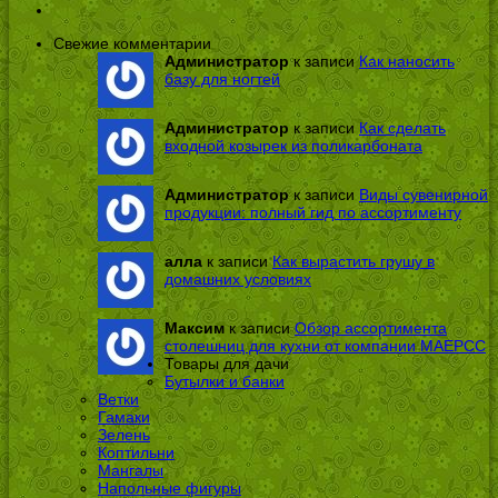
Свежие комментарии
Администратор
к записи
Как наносить
базу для ногтей
Администратор
к записи
Как сделать
входной козырек из поликарбоната
Администратор
к записи
Виды сувенирной
продукции: полный гид по ассортименту
алла
к записи
Как вырастить грушу в
домашних условиях
Максим
к записи
Обзор ассортимента
столешниц для кухни от компании МАЕРСС
Товары для дачи
Бутылки и банки
Ветки
Гамаки
Зелень
Коптильни
Мангалы
Напольные фигуры