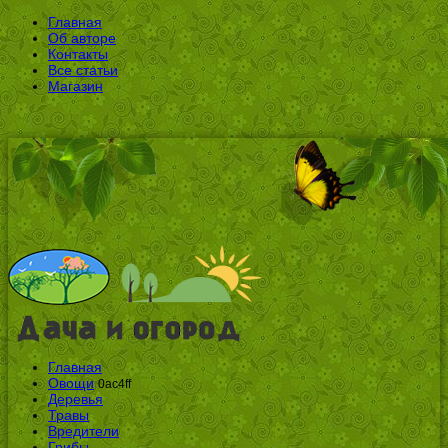
Главная
Об авторе
Контакты
Все статьи
Магазин
Главная
Овощи
0ac4ff
Деревья
Травы
Вредители
Грибы