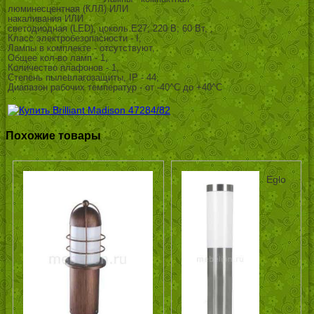
люминесцентная (КЛЛ) ИЛИ
накаливания ИЛИ
светодиодная (LED), цоколь E27; 220 В; 60 Вт, ,
Класс электробезопасности - I,
Лампы в комплекте - отсутствуют,
Общее кол-во ламп - 1,
Количество плафонов - 1,
Степень пылевлагозащиты, IP - 44,
Диапазон рабочих температур - от -40^C до +40^C
Похожие товары
Eglo