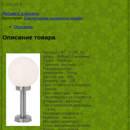
2,661.00
Р
УБ.
Добавить в корзину
Категория:
Светильники наземные низкие
.
Описание
Описание товара
Артикул - BT_47284_82,
Бренд - Brilliant (Германия),
Серия - Madison,
Гарантия, месяцев - 24,
Рекомендуемые
помещения - Улица,
Высота, мм - 500,
Диаметр, мм - 200,
Цвет плафонов и подвесок
- белый,
Цвет арматуры - никель,
Тип поверхности плафонов
и подвесок - матовый,
Тип поверхности арматуры
- сатин,
Материал плафонов и
подвесок - металл,
Материал арматуры -
сталь высококачественная,
Лампы - компактная