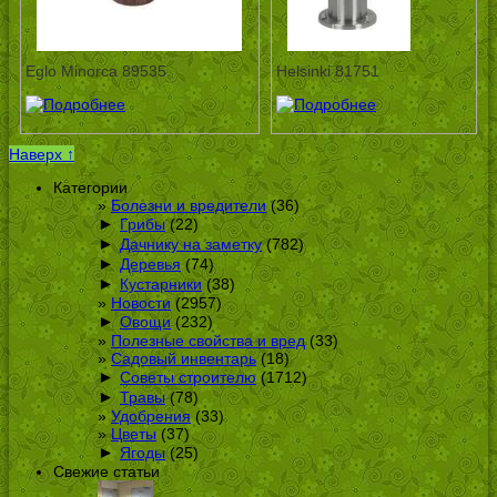
Eglo Minorca 89535
Helsinki 81751
Наверх ↑
Категории
Болезни и вредители
(36)
►
Грибы
(22)
►
Дачнику на заметку
(782)
►
Деревья
(74)
►
Кустарники
(38)
Новости
(2957)
►
Овощи
(232)
Полезные свойства и вред
(33)
Садовый инвентарь
(18)
►
Советы строителю
(1712)
►
Травы
(78)
Удобрения
(33)
Цветы
(37)
►
Ягоды
(25)
Свежие статьи