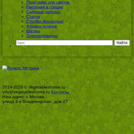
Подставки для цветов
Растения в горшке
Садовые наборы
Статуи
Столбы фонарные
Фонари ручные
Шатры
Электрокамины
2014-2020 © Vegetableshome.ru
info@vegetableshome.ru
Контакты
Наш адрес: г. Москва,
улица 3-я Владимирская, дом 27