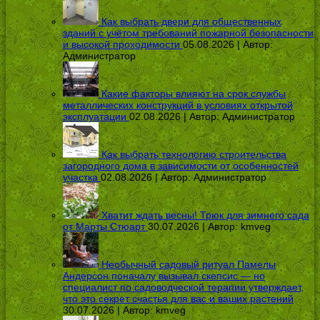
Как выбрать двери для общественных
зданий с учётом требований пожарной безопасности
и высокой проходимости
05.08.2026 | Автор:
Администратор
Какие факторы влияют на срок службы
металлических конструкций в условиях открытой
эксплуатации
02.08.2026 | Автор:
Администратор
Как выбрать технологию строительства
загородного дома в зависимости от особенностей
участка
02.08.2026 | Автор:
Администратор
Хватит ждать весны! Трюк для зимнего сада
от Марты Стюарт
30.07.2026 | Автор:
kmveg
Необычный садовый ритуал Памелы
Андерсон поначалу вызывал скепсис — но
специалист по садоводческой терапии утверждает,
что это секрет счастья для вас и ваших растений
30.07.2026 | Автор:
kmveg