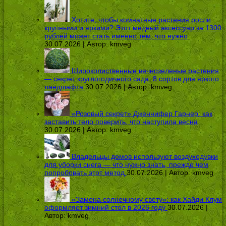
Хотите, чтобы комнатные растения росли
крупными и яркими? Этот медный аксессуар за 1300
рублей может стать именно тем, что нужно
30.07.2026 | Автор:
kmveg
Широколиственные вечнозеленые растения
— секрет круглогодичного сада: 8 сортов для яркого
ландшафта
30.07.2026 | Автор:
kmveg
«Розовый секрет» Дженнифер Гарнер: как
заставить тело поверить, что наступила весна
30.07.2026 | Автор:
kmveg
Владельцы домов используют воздуходувки
для уборки снега — что нужно знать, прежде чем
попробовать этот метод
30.07.2026 | Автор:
kmveg
«Замена солнечному свету»: как Хайди Клум
оформляет зимний стол в 2026 году
30.07.2026 |
Автор:
kmveg