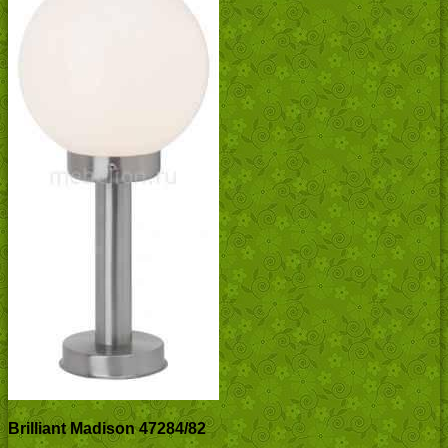
Brilliant Madison 47284/82