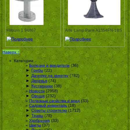
Hilburn 1 94867
Arte Lamp Paris A1354FN-1BS
Наверх ↑
Категории
Болезни и вредители
(36)
►
Грибы
(22)
►
Дачнику на заметку
(782)
►
Деревья
(74)
►
Кустарники
(38)
Новости
(2958)
►
Овощи
(232)
Полезные свойства и вред
(33)
Садовый инвентарь
(18)
►
Советы строителю
(1712)
►
Травы
(78)
Удобрения
(33)
Цветы
(37)
►