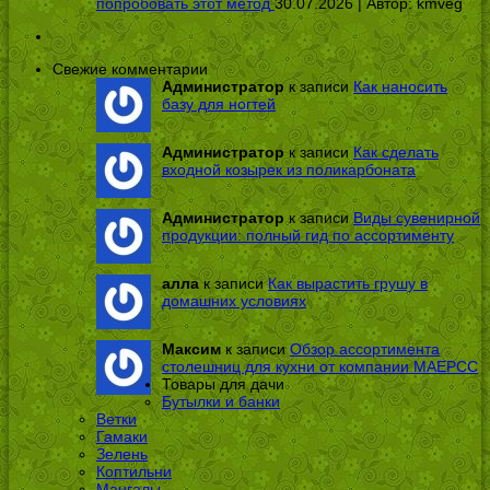
попробовать этот метод
30.07.2026 | Автор:
kmveg
Свежие комментарии
Администратор
к записи
Как наносить
базу для ногтей
Администратор
к записи
Как сделать
входной козырек из поликарбоната
Администратор
к записи
Виды сувенирной
продукции: полный гид по ассортименту
алла
к записи
Как вырастить грушу в
домашних условиях
Максим
к записи
Обзор ассортимента
столешниц для кухни от компании МАЕРСС
Товары для дачи
Бутылки и банки
Ветки
Гамаки
Зелень
Коптильни
Мангалы