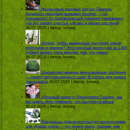
Необычный садовый ритуал Памелы
Андерсон поначалу вызывал скепсис — но
специалист по садоводческой терапии утверждает,
что это секрет счастья для вас и ваших растений
30.07.2026 | Автор:
kmveg
Хотите, чтобы комнатные растения росли
крупными и яркими? Этот медный аксессуар за 1300
рублей может стать именно тем, что нужно
30.07.2026 | Автор:
kmveg
Широколиственные вечнозеленые растения
— секрет круглогодичного сада: 8 сортов для яркого
ландшафта
30.07.2026 | Автор:
kmveg
«Розовый секрет» Дженнифер Гарнер: как
заставить тело поверить, что наступила весна
30.07.2026 | Автор:
kmveg
Владельцы домов используют воздуходувки
для уборки снега — что нужно знать, прежде чем