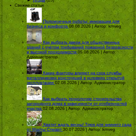
Ягоды
(25)
Свежие статьи
Поломоечные роботы: инновации для
бизнеса и комфорта
08.08.2026 | Автор:
kmveg
Как выбрать двери для общественных
зданий с учётом требований пожарной безопасности
и высокой проходимости
05.08.2026 | Автор:
Администратор
Какие факторы влияют на срок службы
металлических конструкций в условиях открытой
эксплуатации
02.08.2026 | Автор:
Администратор
Как выбрать технологию строительства
загородного дома в зависимости от особенностей
участка
02.08.2026 | Автор:
Администратор
Хватит ждать весны! Трюк для зимнего сада
от Марты Стюарт
30.07.2026 | Автор:
kmveg