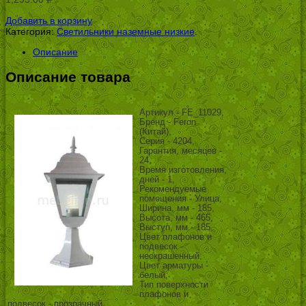
УБ.
Добавить в корзину
Категория:
Светильники наземные низкие
.
Описание
Описание товара
Артикул - FE_11029,
Бренд - Feron
(Китай),
Серия - 4204,
Гарантия, месяцев -
24,
Время изготовления,
дней - 1,
Рекомендуемые
помещения - Улица,
Ширина, мм - 185,
Высота, мм - 465,
Выступ, мм - 185,
Цвет плафонов и
подвесок -
неокрашенный,
Цвет арматуры -
белый,
Тип поверхности
плафонов и
подвесок - прозрачный,