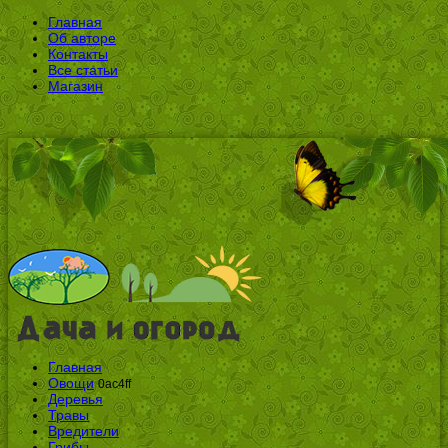
Главная
Об авторе
Контакты
Все статьи
Магазин
Главная
Овощи
0ac4ff
Деревья
Травы
Вредители
Грибы