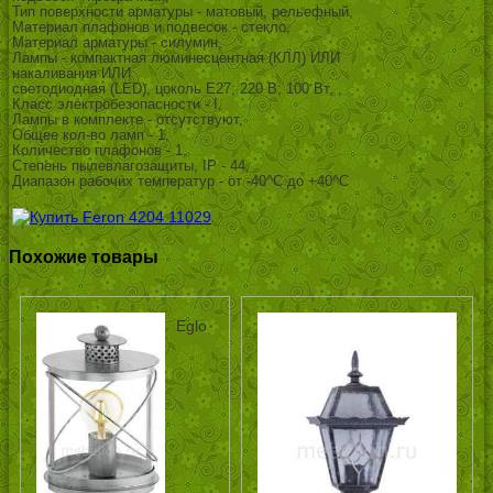
Тип поверхности арматуры - матовый, рельефный,
Материал плафонов и подвесок - стекло,
Материал арматуры - силумин,
Лампы - компактная люминесцентная (КЛЛ) ИЛИ
накаливания ИЛИ
светодиодная (LED), цоколь E27; 220 В; 100 Вт, ,
Класс электробезопасности - I,
Лампы в комплекте - отсутствуют,
Общее кол-во ламп - 1,
Количество плафонов - 1,
Степень пылевлагозащиты, IP - 44,
Диапазон рабочих температур - от -40^C до +40^C
Похожие товары
Eglo