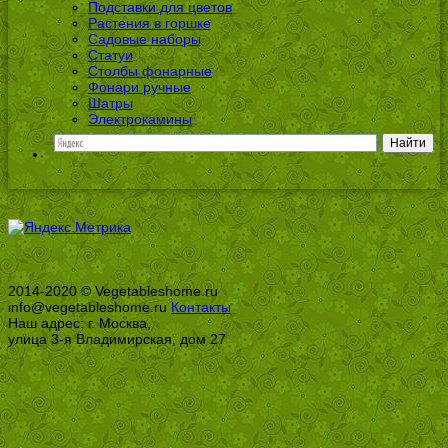
Подставки для цветов
Растения в горшке
Садовые наборы
Статуи
Столбы фонарные
Фонари ручные
Шатры
Электрокамины
2014-2020 © Vegetableshome.ru
info@vegetableshome.ru
Контакты
Наш адрес: г. Москва,
улица 3-я Владимирская, дом 27