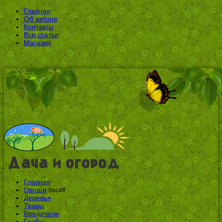
Главная
Об авторе
Контакты
Все статьи
Магазин
Главная
Овощи
0ac4ff
Деревья
Травы
Вредители
Грибы