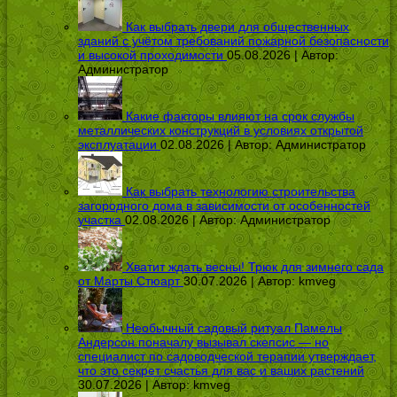
Как выбрать двери для общественных
зданий с учётом требований пожарной безопасности
и высокой проходимости
05.08.2026 | Автор:
Администратор
Какие факторы влияют на срок службы
металлических конструкций в условиях открытой
эксплуатации
02.08.2026 | Автор:
Администратор
Как выбрать технологию строительства
загородного дома в зависимости от особенностей
участка
02.08.2026 | Автор:
Администратор
Хватит ждать весны! Трюк для зимнего сада
от Марты Стюарт
30.07.2026 | Автор:
kmveg
Необычный садовый ритуал Памелы
Андерсон поначалу вызывал скепсис — но
специалист по садоводческой терапии утверждает,
что это секрет счастья для вас и ваших растений
30.07.2026 | Автор:
kmveg