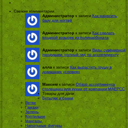
Свежие комментарии
Администратор
к записи
Как наносить
базу для ногтей
Администратор
к записи
Как сделать
входной козырек из поликарбоната
Администратор
к записи
Виды сувенирной
продукции: полный гид по ассортименту
алла
к записи
Как вырастить грушу в
домашних условиях
Максим
к записи
Обзор ассортимента
столешниц для кухни от компании МАЕРСС
Товары для дачи
Бутылки и банки
Ветки
Гамаки
Зелень
Коптильни
Мангалы
Напольные фигуры