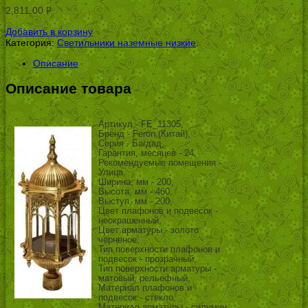
2,811.00
Р
УБ.
Добавить в корзину
Категория:
Светильники наземные низкие
.
Описание
Описание товара
Артикул - FE_11305,
Бренд - Feron (Китай),
Серия - Багдад,
Гарантия, месяцев - 24,
Рекомендуемые помещения -
Улица,
Ширина, мм - 200,
Высота, мм - 460,
Выступ, мм - 200,
Цвет плафонов и подвесок -
неокрашенный,
Цвет арматуры - золото
черненое,
Тип поверхности плафонов и
подвесок - прозрачный,
Тип поверхности арматуры -
матовый, рельефный,
Материал плафонов и
подвесок - стекло,
Материал арматуры - силумин,