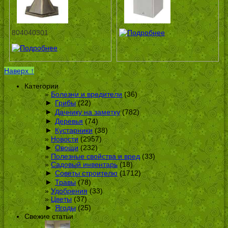
804040301
Наверх ↑
Категории
Болезни и вредители
(36)
►
Грибы
(22)
►
Дачнику на заметку
(782)
►
Деревья
(74)
►
Кустарники
(38)
Новости
(2957)
►
Овощи
(232)
Полезные свойства и вред
(33)
Садовый инвентарь
(18)
►
Советы строителю
(1712)
►
Травы
(78)
Удобрения
(33)
Цветы
(37)
►
Ягоды
(25)
Свежие статьи