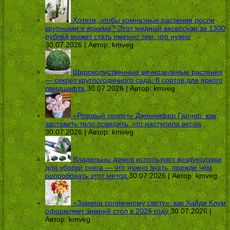
Хотите, чтобы комнатные растения росли
крупными и яркими? Этот медный аксессуар за 1300
рублей может стать именно тем, что нужно
30.07.2026 | Автор:
kmveg
Широколиственные вечнозеленые растения
— секрет круглогодичного сада: 8 сортов для яркого
ландшафта
30.07.2026 | Автор:
kmveg
«Розовый секрет» Дженнифер Гарнер: как
заставить тело поверить, что наступила весна
30.07.2026 | Автор:
kmveg
Владельцы домов используют воздуходувки
для уборки снега — что нужно знать, прежде чем
попробовать этот метод
30.07.2026 | Автор:
kmveg
«Замена солнечному свету»: как Хайди Клум
оформляет зимний стол в 2026 году
30.07.2026 |
Автор:
kmveg