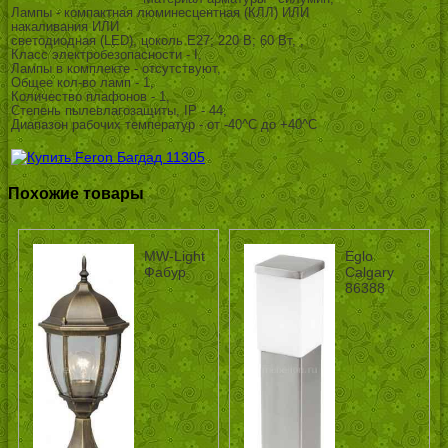
Лампы - компактная люминесцентная (КЛЛ) ИЛИ
накаливания ИЛИ
светодиодная (LED), цоколь E27; 220 В; 60 Вт, ,
Класс электробезопасности - I,
Лампы в комплекте - отсутствуют,
Общее кол-во ламп - 1,
Количество плафонов - 1,
Степень пылевлагозащиты, IP - 44,
Диапазон рабочих температур - от -40^C до +40^C
Похожие товары
MW-Light
Eglo
Фабур
Calgary
86388