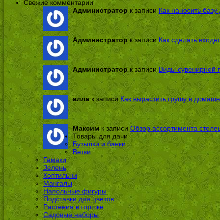
Свежие комментарии
Администратор
к записи
Как наносить базу 
Администратор
к записи
Как сделать входн
Администратор
к записи
Виды сувенирной п
алла
к записи
Как вырастить грушу в домашн
Максим
к записи
Обзор ассортимента столе
Товары для дачи
Бутылки и банки
Ветки
Гамаки
Зелень
Коптильни
Мангалы
Напольные фигуры
Подставки для цветов
Растения в горшке
Садовые наборы