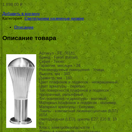
1,898.00
Р
УБ.
Добавить в корзину
Категория:
Светильники наземные низкие
.
Описание
Описание товара
Артикул - FE_06181,
Бренд - Feron (Китай),
Серия - Техно,
Гарантия, месяцев - 24,
Рекомендуемые помещения - Улица,
Высота, мм - 340,
Диаметр, мм - 160,
Цвет плафонов и подвесок - неокрашенный,
Цвет арматуры - серебро,
Тип поверхности плафонов и подвесок -
прозрачный, рельефный,
Тип поверхности арматуры - матовый,
Материал плафонов и подвесок - полимер,
Материал арматуры - силумин,
Лампы - компактная люминесцентная (КЛЛ)
ИЛИ
светодиодная (LED), цоколь E27; 220 В; 18
Вт, ,
Класс электробезопасности - I,
Лампы в комплекте - отсутствуют,