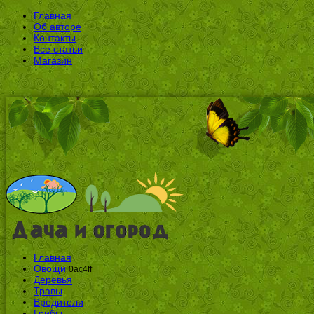
Главная
Об авторе
Контакты
Все статьи
Магазин
Главная
Овощи
0ac4ff
Деревья
Травы
Вредители
Грибы