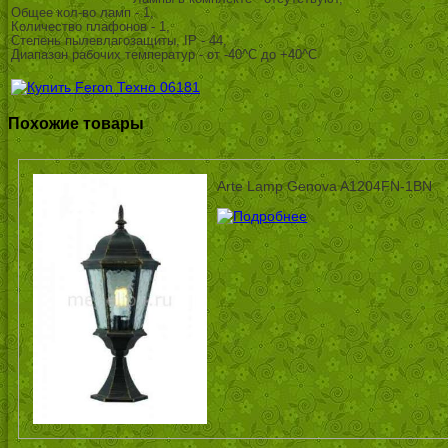
Общее кол-во ламп - 1,
Количество плафонов - 1,
Степень пылевлагозащиты, IP - 44,
Диапазон рабочих температур - от -40^C до +40^C
Похожие товары
Arte Lamp Genova A1204FN-1BN