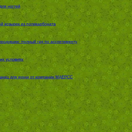
для ногтей
ой козырек из поликарбоната
родукции: полный гид по ассортименту
их условиях
шниц для кухни от компании МАЕРСС