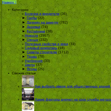
Наверх ↑
Категории
Болезни и вредители
(36)
►
Грибы
(22)
►
Дачнику на заметку
(782)
►
Деревья
(74)
►
Кустарники
(38)
Новости
(2957)
►
Овощи
(232)
Полезные свойства и вред
(33)
Садовый инвентарь
(18)
►
Советы строителю
(1712)
►
Травы
(78)
Удобрения
(33)
Цветы
(37)
►
Ягоды
(25)
Свежие статьи
Как выбрать двери для общественных зданий
Какие факторы влияют на срок службы металл