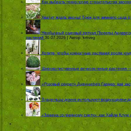
Как выбрать технологию строительства загоро
Хватит ждать весны! Трюк для зимнего сада 
Необычный садовый ритуал Памелы Андерсон п
растений
30.07.2026 | Автор:
kmveg
Хотите, чтобы комнатные растения росли кру
Широколиственные вечнозеленые растения — 
«Розовый секрет» Дженнифер Гарнер: как заст
Владельцы домов используют воздуходувки дл
«Замена солнечному свету»: как Хайди Клум 