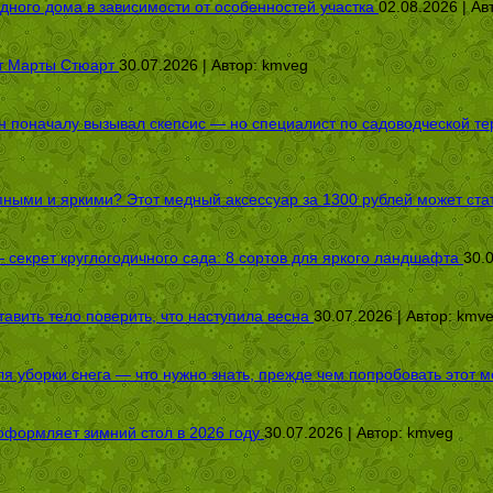
дного дома в зависимости от особенностей участка
02.08.2026 | Ав
от Марты Стюарт
30.07.2026 | Автор:
kmveg
оначалу вызывал скепсис — но специалист по садоводческой терап
пными и яркими? Этот медный аксессуар за 1300 рублей может стат
секрет круглогодичного сада: 8 сортов для яркого ландшафта
30.
авить тело поверить, что наступила весна
30.07.2026 | Автор:
kmv
я уборки снега — что нужно знать, прежде чем попробовать этот м
оформляет зимний стол в 2026 году
30.07.2026 | Автор:
kmveg