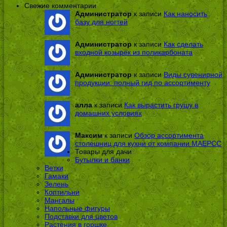
Свежие комментарии
Администратор
к записи
Как наносить
базу для ногтей
Администратор
к записи
Как сделать
входной козырек из поликарбоната
Администратор
к записи
Виды сувенирной
продукции: полный гид по ассортименту
алла
к записи
Как вырастить грушу в
домашних условиях
Максим
к записи
Обзор ассортимента
столешниц для кухни от компании МАЕРСС
Товары для дачи
Бутылки и банки
Ветки
Гамаки
Зелень
Коптильни
Мангалы
Напольные фигуры
Подставки для цветов
Растения в горшке