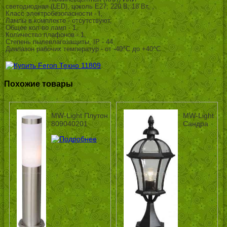
светодиодная (LED), цоколь E27; 220 В; 18 Вт, ,
Класс электробезопасности - I,
Лампы в комплекте - отсутствуют,
Общее кол-во ламп - 1,
Количество плафонов - 1,
Степень пылевлагозащиты, IP - 44,
Диапазон рабочих температур - от -40^C до +40^C
Похожие товары
MW-Light Плутон
MW-Light
809040201
Сандра