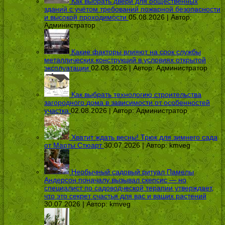
Как выбрать двери для общественных
зданий с учётом требований пожарной безопасности
и высокой проходимости
05.08.2026 | Автор:
Администратор
Какие факторы влияют на срок службы
металлических конструкций в условиях открытой
эксплуатации
02.08.2026 | Автор:
Администратор
Как выбрать технологию строительства
загородного дома в зависимости от особенностей
участка
02.08.2026 | Автор:
Администратор
Хватит ждать весны! Трюк для зимнего сада
от Марты Стюарт
30.07.2026 | Автор:
kmveg
Необычный садовый ритуал Памелы
Андерсон поначалу вызывал скепсис — но
специалист по садоводческой терапии утверждает,
что это секрет счастья для вас и ваших растений
30.07.2026 | Автор:
kmveg