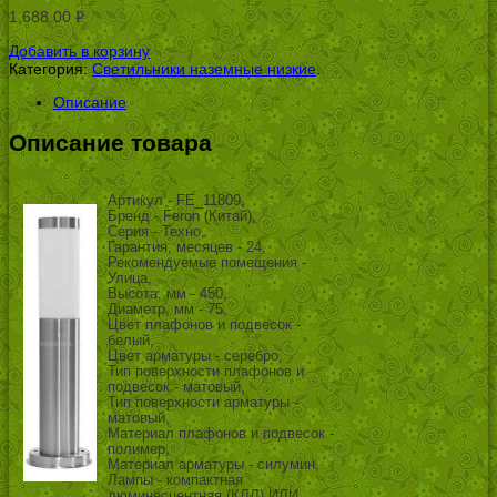
1,688.00
Р
УБ.
Добавить в корзину
Категория:
Светильники наземные низкие
.
Описание
Описание товара
Артикул - FE_11809,
Бренд - Feron (Китай),
Серия - Техно,
Гарантия, месяцев - 24,
Рекомендуемые помещения -
Улица,
Высота, мм - 450,
Диаметр, мм - 75,
Цвет плафонов и подвесок -
белый,
Цвет арматуры - серебро,
Тип поверхности плафонов и
подвесок - матовый,
Тип поверхности арматуры -
матовый,
Материал плафонов и подвесок -
полимер,
Материал арматуры - силумин,
Лампы - компактная
люминесцентная (КЛЛ) ИЛИ