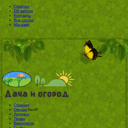
Главная
Об авторе
Контакты
Все статьи
Магазин
Главная
Овощи
0ac4ff
Деревья
Травы
Вредители
Грибы