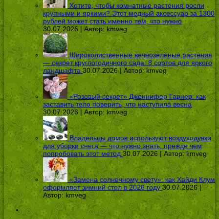
Хотите, чтобы комнатные растения росли
крупными и яркими? Этот медный аксессуар за 1300
рублей может стать именно тем, что нужно
30.07.2026 | Автор:
kmveg
Широколиственные вечнозеленые растения
— секрет круглогодичного сада: 8 сортов для яркого
ландшафта
30.07.2026 | Автор:
kmveg
«Розовый секрет» Дженнифер Гарнер: как
заставить тело поверить, что наступила весна
30.07.2026 | Автор:
kmveg
Владельцы домов используют воздуходувки
для уборки снега — что нужно знать, прежде чем
попробовать этот метод
30.07.2026 | Автор:
kmveg
«Замена солнечному свету»: как Хайди Клум
оформляет зимний стол в 2026 году
30.07.2026 |
Автор:
kmveg