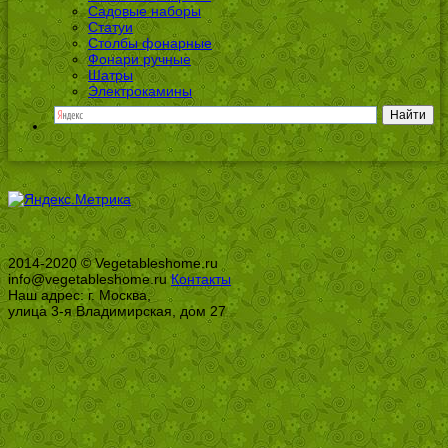
Садовые наборы
Статуи
Столбы фонарные
Фонари ручные
Шатры
Электрокамины
2014-2020 © Vegetableshome.ru
info@vegetableshome.ru
Контакты
Наш адрес: г. Москва,
улица 3-я Владимирская, дом 27