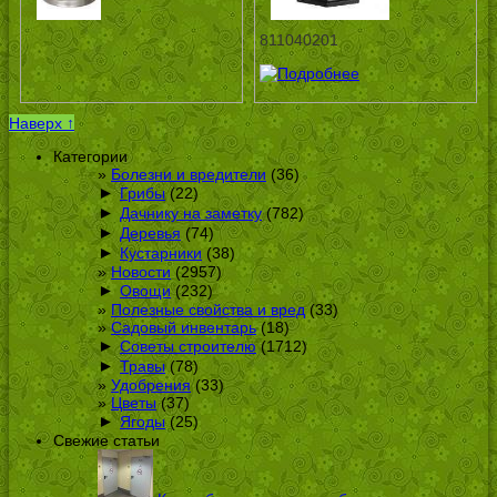
811040201
Наверх ↑
Категории
Болезни и вредители
(36)
►
Грибы
(22)
►
Дачнику на заметку
(782)
►
Деревья
(74)
►
Кустарники
(38)
Новости
(2957)
►
Овощи
(232)
Полезные свойства и вред
(33)
Садовый инвентарь
(18)
►
Советы строителю
(1712)
►
Травы
(78)
Удобрения
(33)
Цветы
(37)
►
Ягоды
(25)
Свежие статьи