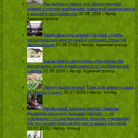
Как выбрать двери для общественных
зданий с учётом требований пожарной безопасности
и высокой проходимости
05.08.2026 | Автор:
Администратор
Какие факторы влияют на срок службы
металлических конструкций в условиях открытой
эксплуатации
02.08.2026 | Автор:
Администратор
Как выбрать технологию строительства
загородного дома в зависимости от особенностей
участка
02.08.2026 | Автор:
Администратор
Хватит ждать весны! Трюк для зимнего сада
от Марты Стюарт
30.07.2026 | Автор:
kmveg
Необычный садовый ритуал Памелы
Андерсон поначалу вызывал скепсис — но
специалист по садоводческой терапии утверждает,
что это секрет счастья для вас и ваших растений
30.07.2026 | Автор:
kmveg