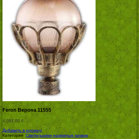
Feron Верона 11555
4,091.00
Р
УБ.
Добавить в корзину
Категория:
Светильники наземные низкие
.