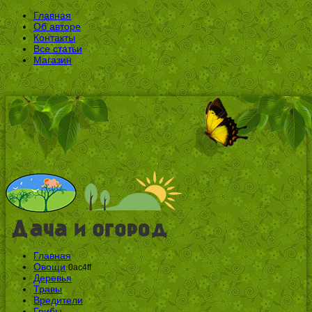
Главная
Об авторе
Контакты
Все статьи
Магазин
Главная
Овощи
0ac4ff
Деревья
Травы
Вредители
Грибы