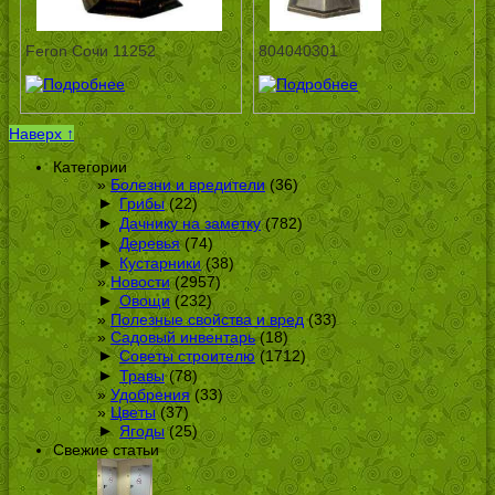
Feron Сочи 11252
804040301
Наверх ↑
Категории
Болезни и вредители
(36)
►
Грибы
(22)
►
Дачнику на заметку
(782)
►
Деревья
(74)
►
Кустарники
(38)
Новости
(2957)
►
Овощи
(232)
Полезные свойства и вред
(33)
Садовый инвентарь
(18)
►
Советы строителю
(1712)
►
Травы
(78)
Удобрения
(33)
Цветы
(37)
►
Ягоды
(25)
Свежие статьи