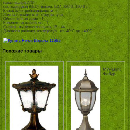
накаливания ИЛИ
светодиодная (LED), цоколь E27; 220 В; 100 Вт, ,
Класс электробезопасности - I,
Лампы в комплекте - отсутствуют,
Общее кол-во ламп - 1,
Количество плафонов - 1,
Степень пылевлагозащиты, IP - 44,
Диапазон рабочих температур - от -40^C до +40^C
Похожие товары
MW-Light
Фабур