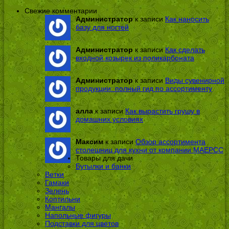
Свежие комментарии
Администратор
к записи
Как наносить
базу для ногтей
Администратор
к записи
Как сделать
входной козырек из поликарбоната
Администратор
к записи
Виды сувенирной
продукции: полный гид по ассортименту
алла
к записи
Как вырастить грушу в
домашних условиях
Максим
к записи
Обзор ассортимента
столешниц для кухни от компании МАЕРСС
Товары для дачи
Бутылки и банки
Ветки
Гамаки
Зелень
Коптильни
Мангалы
Напольные фигуры
Подставки для цветов