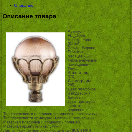
Описание
Описание товара
Артикул -
FE_11555,
Бренд - Feron
(Китай),
Серия - Верона,
Гарантия,
месяцев - 24,
Рекомендуемые
помещения -
Улица,
Высота, мм -
370,
Диаметр, мм -
285,
Цвет плафонов
и подвесок -
бежевый,
Цвет арматуры -
золото
черненое,
Тип поверхности плафонов и подвесок - прозрачный,
Тип поверхности арматуры - матовый, рельефный,
Материал плафонов и подвесок - полимер,
Материал арматуры - силумин,
Лампы - компактная люминесцентная (КЛЛ) ИЛИ