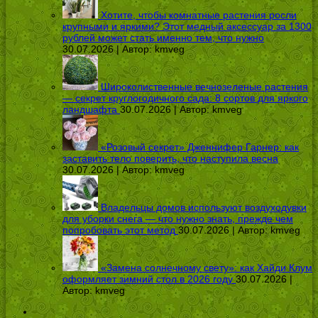
Хотите, чтобы комнатные растения росли
крупными и яркими? Этот медный аксессуар за 1300
рублей может стать именно тем, что нужно
30.07.2026 | Автор:
kmveg
Широколиственные вечнозеленые растения
— секрет круглогодичного сада: 8 сортов для яркого
ландшафта
30.07.2026 | Автор:
kmveg
«Розовый секрет» Дженнифер Гарнер: как
заставить тело поверить, что наступила весна
30.07.2026 | Автор:
kmveg
Владельцы домов используют воздуходувки
для уборки снега — что нужно знать, прежде чем
попробовать этот метод
30.07.2026 | Автор:
kmveg
«Замена солнечному свету»: как Хайди Клум
оформляет зимний стол в 2026 году
30.07.2026 |
Автор:
kmveg