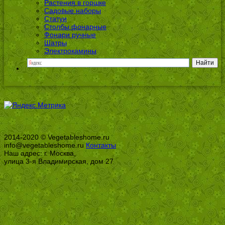
Растения в горшке
Садовые наборы
Статуи
Столбы фонарные
Фонари ручные
Шатры
Электрокамины
2014-2020 © Vegetableshome.ru
info@vegetableshome.ru
Контакты
Наш адрес: г. Москва,
улица 3-я Владимирская, дом 27