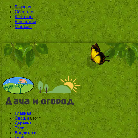
Главная
Об авторе
Контакты
Все статьи
Магазин
Главная
Овощи
0ac4ff
Деревья
Травы
Вредители
Грибы