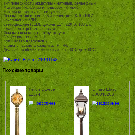
Тип поверхности арматуры - матовый, рельефный,
Материал плафонов и подвесок - стекло,
Материал арматуры - силумин,
Лампы - компактная люминесцентная (КЛЛ) ИЛИ
накаливания ИЛИ
светодиодная (LED), цоколь E27; 220 В; 100 Вт, ,
Класс электробезопасности - I,
Лампы в комплекте - отсутствуют,
Общее кол-во ламп - 1,
Количество плафонов - 1,
Степень пылевлагозащиты, IP - 44,
Диапазон рабочих температур - от -40^C до +40^C
Похожие товары
Feron Сфера
Chiaro Шато
11374
800040203