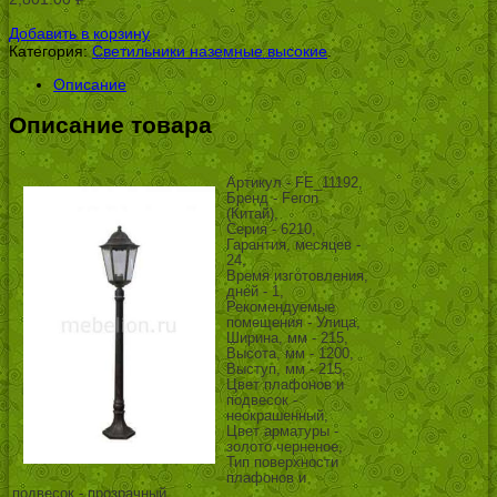
УБ.
Добавить в корзину
Категория:
Светильники наземные высокие
.
Описание
Описание товара
Артикул - FE_11192,
Бренд - Feron
(Китай),
Серия - 6210,
Гарантия, месяцев -
24,
Время изготовления,
дней - 1,
Рекомендуемые
помещения - Улица,
Ширина, мм - 215,
Высота, мм - 1200,
Выступ, мм - 215,
Цвет плафонов и
подвесок -
неокрашенный,
Цвет арматуры -
золото черненое,
Тип поверхности
плафонов и
подвесок - прозрачный,