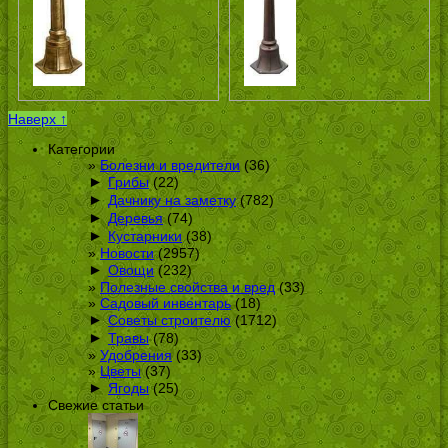
Наверх ↑
Категории
Болезни и вредители
(36)
►
Грибы
(22)
►
Дачнику на заметку
(782)
►
Деревья
(74)
►
Кустарники
(38)
Новости
(2957)
►
Овощи
(232)
Полезные свойства и вред
(33)
Садовый инвентарь
(18)
►
Советы строителю
(1712)
►
Травы
(78)
Удобрения
(33)
Цветы
(37)
►
Ягоды
(25)
Свежие статьи