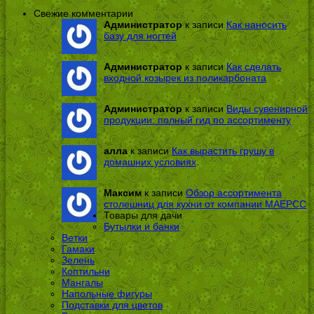
Свежие комментарии
Администратор
к записи
Как наносить
базу для ногтей
Администратор
к записи
Как сделать
входной козырек из поликарбоната
Администратор
к записи
Виды сувенирной
продукции: полный гид по ассортименту
алла
к записи
Как вырастить грушу в
домашних условиях
Максим
к записи
Обзор ассортимента
столешниц для кухни от компании МАЕРСС
Товары для дачи
Бутылки и банки
Ветки
Гамаки
Зелень
Коптильни
Мангалы
Напольные фигуры
Подставки для цветов