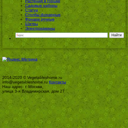
Растения в горшке
Садовые наборы
Статуи
Столбы фонарные
Фонари ручные
Шатры
Электрокамины
2014-2020 © Vegetableshome.ru
info@vegetableshome.ru
Контакты
Наш адрес: г. Москва,
улица 3-я Владимирская, дом 27