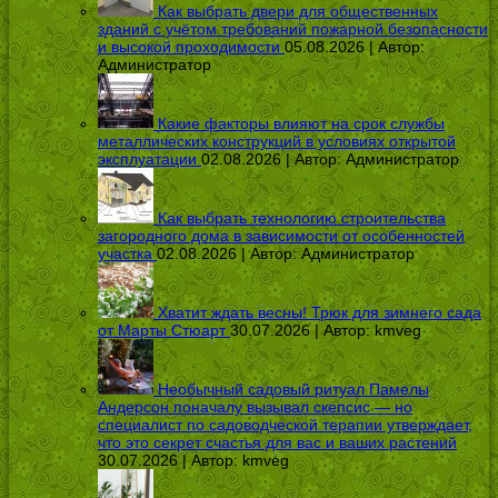
Как выбрать двери для общественных
зданий с учётом требований пожарной безопасности
и высокой проходимости
05.08.2026 | Автор:
Администратор
Какие факторы влияют на срок службы
металлических конструкций в условиях открытой
эксплуатации
02.08.2026 | Автор:
Администратор
Как выбрать технологию строительства
загородного дома в зависимости от особенностей
участка
02.08.2026 | Автор:
Администратор
Хватит ждать весны! Трюк для зимнего сада
от Марты Стюарт
30.07.2026 | Автор:
kmveg
Необычный садовый ритуал Памелы
Андерсон поначалу вызывал скепсис — но
специалист по садоводческой терапии утверждает,
что это секрет счастья для вас и ваших растений
30.07.2026 | Автор:
kmveg