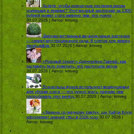
Хотите, чтобы комнатные растения росли
крупными и яркими? Этот медный аксессуар за 1300
рублей может стать именно тем, что нужно
30.07.2026 | Автор:
kmveg
Широколиственные вечнозеленые растения
— секрет круглогодичного сада: 8 сортов для яркого
ландшафта
30.07.2026 | Автор:
kmveg
«Розовый секрет» Дженнифер Гарнер: как
заставить тело поверить, что наступила весна
30.07.2026 | Автор:
kmveg
Владельцы домов используют воздуходувки
для уборки снега — что нужно знать, прежде чем
попробовать этот метод
30.07.2026 | Автор:
kmveg
«Замена солнечному свету»: как Хайди Клум
оформляет зимний стол в 2026 году
30.07.2026 |
Автор:
kmveg