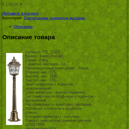
5,129.00
Р
УБ.
Добавить в корзину
Категория:
Светильники наземные высокие
.
Описание
Описание товара
Артикул - FE_11523,
Бренд - Feron (Китай),
Серия - Рига,
Гарантия, месяцев - 24,
Рекомендуемые помещения - Улица,
Ширина, мм - 175,
Высота, мм - 1100,
Выступ, мм - 175,
Цвет плафонов и подвесок -
неокрашенный,
Цвет арматуры - золото черненое,
Тип поверхности плафонов и подвесок -
прозрачный,
Тип поверхности арматуры - матовый,
Материал плафонов и подвесок -
стекло,
Материал арматуры - силумин,
Лампы - компактная люминесцентная
(КЛЛ) ИЛИ
накаливания ИЛИ