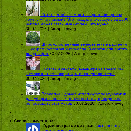
Хотите, чтобы комнатные растения росли
крупными и яркими? Этот медный аксессуар за 1300
рублей может стать именно тем, что нужно
30.07.2026 | Автор:
kmveg
Широколиственные вечнозеленые растения
— секрет круглогодичного сада: 8 сортов для яркого
ландшафта
30.07.2026 | Автор:
kmveg
«Розовый секрет» Дженнифер Гарнер: как
заставить тело поверить, что наступила весна
30.07.2026 | Автор:
kmveg
Владельцы домов используют воздуходувки
для уборки снега — что нужно знать, прежде чем
попробовать этот метод
30.07.2026 | Автор:
kmveg
Свежие комментарии
Администратор
к записи
Как наносить
базу для ногтей