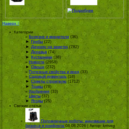
Наверх ↑
Категории
Болезни и вредители
(36)
►
Грибы
(22)
►
Дачнику на заметку
(782)
►
Деревья
(74)
►
Кустарники
(38)
Новости
(2958)
►
Овощи
(232)
Полезные свойства и вред
(33)
Садовый инвентарь
(18)
►
Советы строителю
(1712)
►
Травы
(78)
Удобрения
(33)
Цветы
(37)
►
Ягоды
(25)
Свежие статьи
Поломоечные роботы: инновации для
бизнеса и комфорта
08.08.2026 | Автор:
kmveg