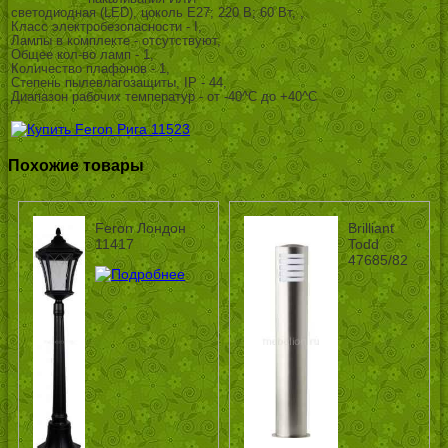
светодиодная (LED), цоколь E27; 220 В; 60 Вт, ,
Класс электробезопасности - I,
Лампы в комплекте - отсутствуют,
Общее кол-во ламп - 1,
Количество плафонов - 1,
Степень пылевлагозащиты, IP - 44,
Диапазон рабочих температур - от -40^C до +40^C
Похожие товары
Feron Лондон
Brilliant
11417
Todd
47685/82