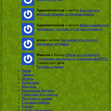
Администратор
к записи
Как сделать
входной козырек из поликарбоната
Администратор
к записи
Виды сувенирной
продукции: полный гид по ассортименту
алла
к записи
Как вырастить грушу в
домашних условиях
Максим
к записи
Обзор ассортимента
столешниц для кухни от компании МАЕРСС
Товары для дачи
Бутылки и банки
Ветки
Гамаки
Зелень
Коптильни
Мангалы
Напольные фигуры
Подставки для цветов
Растения в горшке
Садовые наборы
Статуи
Столбы фонарные