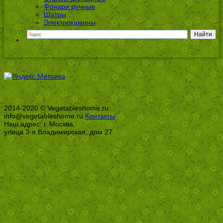
Фонари ручные
Шатры
Электрокамины
2014-2020 © Vegetableshome.ru
info@vegetableshome.ru
Контакты
Наш адрес: г. Москва,
улица 3-я Владимирская, дом 27