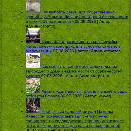
Как выбрать двери для общественных
зданий с учётом требований пожарной безопасности
и высокой проходимости
05.08.2026 | Автор:
Администратор
Какие факторы влияют на срок службы
металлических конструкций в условиях открытой
эксплуатации
02.08.2026 | Автор:
Администратор
Как выбрать технологию строительства
загородного дома в зависимости от особенностей
участка
02.08.2026 | Автор:
Администратор
Хватит ждать весны! Трюк для зимнего сада
от Марты Стюарт
30.07.2026 | Автор:
kmveg
Необычный садовый ритуал Памелы
Андерсон поначалу вызывал скепсис — но
специалист по садоводческой терапии утверждает,
что это секрет счастья для вас и ваших растений
30.07.2026 | Автор:
kmveg