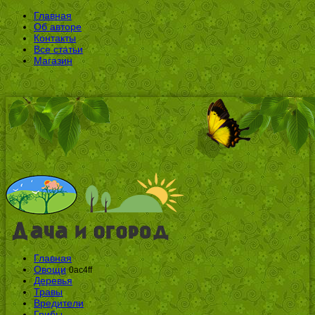
Главная
Об авторе
Контакты
Все статьи
Магазин
Главная
Овощи
0ac4ff
Деревья
Травы
Вредители
Грибы