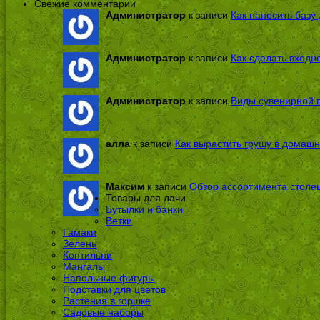
Свежие комментарии
Администратор
к записи
Как наносить базу 
Администратор
к записи
Как сделать входн
Администратор
к записи
Виды сувенирной п
алла
к записи
Как вырастить грушу в домашн
Максим
к записи
Обзор ассортимента столе
Товары для дачи
Бутылки и банки
Ветки
Гамаки
Зелень
Коптильни
Мангалы
Напольные фигуры
Подставки для цветов
Растения в горшке
Садовые наборы