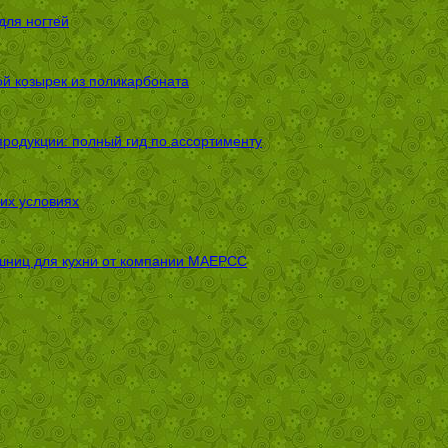
для ногтей
ой козырек из поликарбоната
родукции: полный гид по ассортименту
их условиях
шниц для кухни от компании МАЕРСС