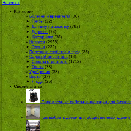
Наверх ↑
Категории
Болезни и вредители
(36)
►
Грибы
(22)
►
Дачнику на заметку
(782)
►
Деревья
(74)
►
Кустарники
(38)
Новости
(2958)
►
Овощи
(232)
Полезные свойства и вред
(33)
Садовый инвентарь
(18)
►
Советы строителю
(1712)
►
Травы
(78)
Удобрения
(33)
Цветы
(37)
►
Ягоды
(25)
Свежие статьи
Поломоечные роботы: инновации для бизнес
Как выбрать двери для общественных зданий