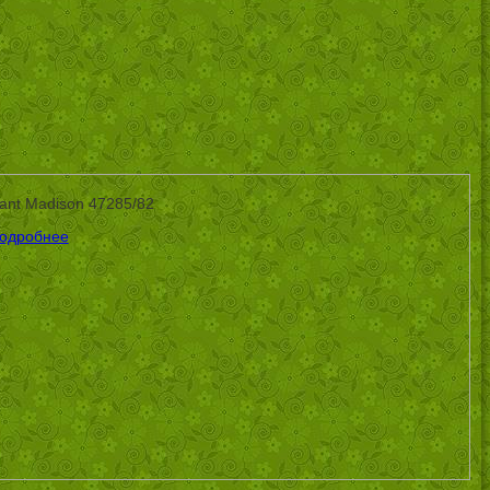
liant Madison 47285/82