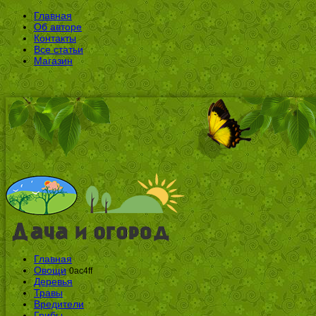
Главная
Об авторе
Контакты
Все статьи
Магазин
Главная
Овощи
0ac4ff
Деревья
Травы
Вредители
Грибы