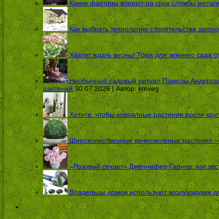
Какие факторы влияют на срок службы металл
Как выбрать технологию строительства загоро
Хватит ждать весны! Трюк для зимнего сада 
Необычный садовый ритуал Памелы Андерсон п
растений
30.07.2026 | Автор:
kmveg
Хотите, чтобы комнатные растения росли кру
Широколиственные вечнозеленые растения — 
«Розовый секрет» Дженнифер Гарнер: как заст
Владельцы домов используют воздуходувки дл