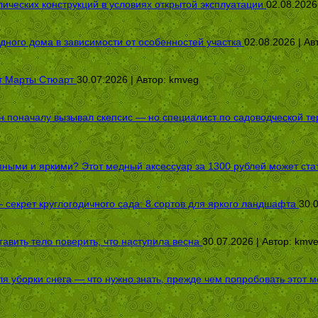
ических конструкций в условиях открытой эксплуатации
02.08.2026
дного дома в зависимости от особенностей участка
02.08.2026 | Ав
от Марты Стюарт
30.07.2026 | Автор:
kmveg
оначалу вызывал скепсис — но специалист по садоводческой терап
пными и яркими? Этот медный аксессуар за 1300 рублей может стат
секрет круглогодичного сада: 8 сортов для яркого ландшафта
30.
авить тело поверить, что наступила весна
30.07.2026 | Автор:
kmv
я уборки снега — что нужно знать, прежде чем попробовать этот м