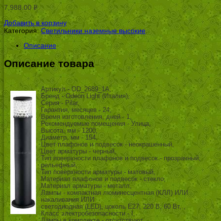
7,988.00
Р
УБ.
Добавить в корзину
Категория:
Светильники наземные высокие
.
Описание
Описание товара
Артикул - OD_2689_1A,
Бренд - Odeon Light (Италия),
Серия - Pilar,
Гарантия, месяцев - 24,
Время изготовления, дней - 1,
Рекомендуемые помещения - Улица,
Высота, мм - 1200,
Диаметр, мм - 154,
Цвет плафонов и подвесок - неокрашенный,
Цвет арматуры - черный,
Тип поверхности плафонов и подвесок - прозрачный,
рельефный,
Тип поверхности арматуры - матовый,
Материал плафонов и подвесок - стекло,
Материал арматуры - металл,
Лампы - компактная люминесцентная (КЛЛ) ИЛИ
накаливания ИЛИ
светодиодная (LED), цоколь E27; 220 В; 60 Вт, ,
Класс электробезопасности - I,
Лампы в комплекте - отсутствуют,