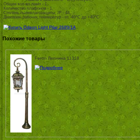
Общее кол-во ламп - 1,
Количество плафонов - 1,
Степень пылевлагозащиты, IP - 44,
Диапазон рабочих температур - от -40^C до +40^C
Похожие товары
Feron Лепнина 11318