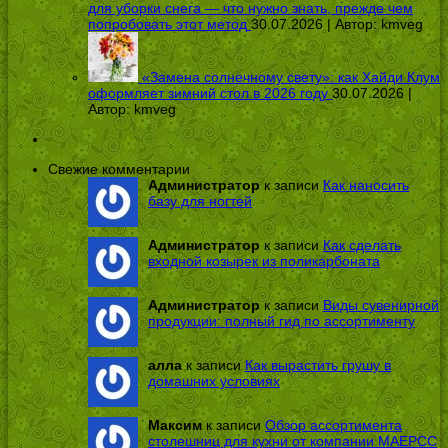
для уборки снега — что нужно знать, прежде чем
попробовать этот метод
30.07.2026 | Автор:
kmveg
«Замена солнечному свету»: как Хайди Клум
оформляет зимний стол в 2026 году
30.07.2026 |
Автор:
kmveg
Свежие комментарии
Администратор
к записи
Как наносить
базу для ногтей
Администратор
к записи
Как сделать
входной козырек из поликарбоната
Администратор
к записи
Виды сувенирной
продукции: полный гид по ассортименту
алла
к записи
Как вырастить грушу в
домашних условиях
Максим
к записи
Обзор ассортимента
столешниц для кухни от компании МАЕРСС