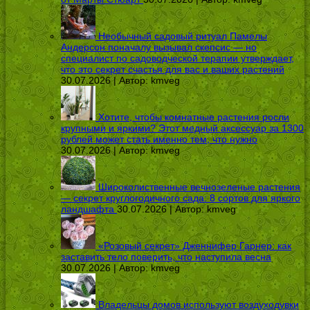
Необычный садовый ритуал Памелы
Андерсон поначалу вызывал скепсис — но
специалист по садоводческой терапии утверждает,
что это секрет счастья для вас и ваших растений
30.07.2026 | Автор:
kmveg
Хотите, чтобы комнатные растения росли
крупными и яркими? Этот медный аксессуар за 1300
рублей может стать именно тем, что нужно
30.07.2026 | Автор:
kmveg
Широколиственные вечнозеленые растения
— секрет круглогодичного сада: 8 сортов для яркого
ландшафта
30.07.2026 | Автор:
kmveg
«Розовый секрет» Дженнифер Гарнер: как
заставить тело поверить, что наступила весна
30.07.2026 | Автор:
kmveg
Владельцы домов используют воздуходувки