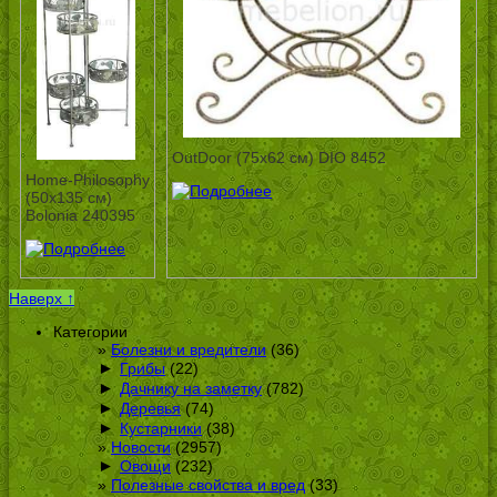
OutDoor (75х62 см) DIO 8452
Home-Philosophy
(50х135 см)
Bolonia 240395
Наверх ↑
Категории
Болезни и вредители
(36)
►
Грибы
(22)
►
Дачнику на заметку
(782)
►
Деревья
(74)
►
Кустарники
(38)
Новости
(2957)
►
Овощи
(232)
Полезные свойства и вред
(33)