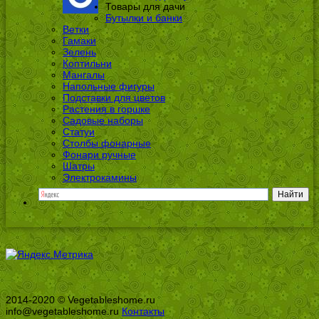
Товары для дачи
Бутылки и банки
Ветки
Гамаки
Зелень
Коптильни
Мангалы
Напольные фигуры
Подставки для цветов
Растения в горшке
Садовые наборы
Статуи
Столбы фонарные
Фонари ручные
Шатры
Электрокамины
2014-2020 © Vegetableshome.ru
info@vegetableshome.ru
Контакты