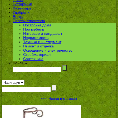
Кустарники
Инвентарь
Удобрения
Ягоды
Советы строителю
Постройка дома
Про мебель
Интерьер и ландшафт
Недвижимость
Техника и инструмент
Ремонт и отделка
Освещение и электричество
Стройматериал
Сантехника
Поиск →
<<< Назад в магазин