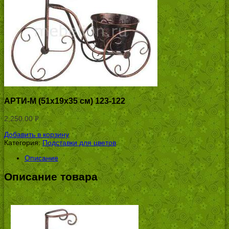
АРТИ-М (51х19х35 см) 123-122
2,250.00
Р
УБ.
Добавить в корзину
Категория:
Подставки для цветов
.
Описание
Описание товара