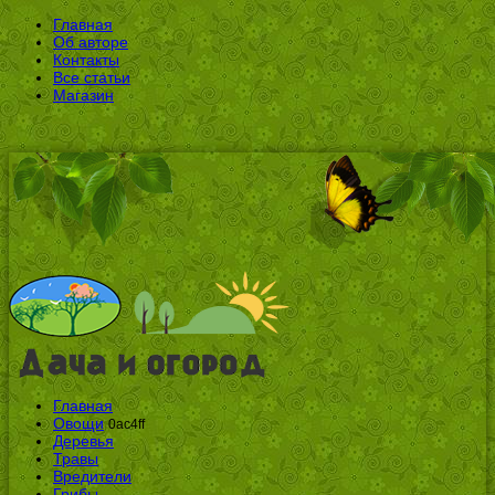
Главная
Об авторе
Контакты
Все статьи
Магазин
Главная
Овощи
0ac4ff
Деревья
Травы
Вредители
Грибы