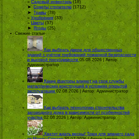
Садовый инвентарь
(18)
►
Советы строителю
(1712)
►
Травы
(78)
Удобрения
(33)
Цветы
(37)
►
Ягоды
(25)
Свежие статьи
Как выбрать двери для общественных
зданий с учётом требований пожарной безопасности
и высокой проходимости
05.08.2026 | Автор:
Администратор
Какие факторы влияют на срок службы
металлических конструкций в условиях открытой
эксплуатации
02.08.2026 | Автор:
Администратор
Как выбрать технологию строительства
загородного дома в зависимости от особенностей
участка
02.08.2026 | Автор:
Администратор
Хватит ждать весны! Трюк для зимнего сада
от Марты Стюарт
30.07.2026 | Автор:
kmveg