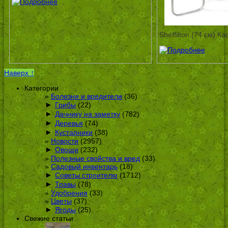
Sheffilton (74 см) К
Наверх ↑
Категории
Болезни и вредители
(36)
►
Грибы
(22)
►
Дачнику на заметку
(782)
►
Деревья
(74)
►
Кустарники
(38)
Новости
(2957)
►
Овощи
(232)
Полезные свойства и вред
(33)
Садовый инвентарь
(18)
►
Советы строителю
(1712)
►
Травы
(78)
Удобрения
(33)
Цветы
(37)
►
Ягоды
(25)
Свежие статьи