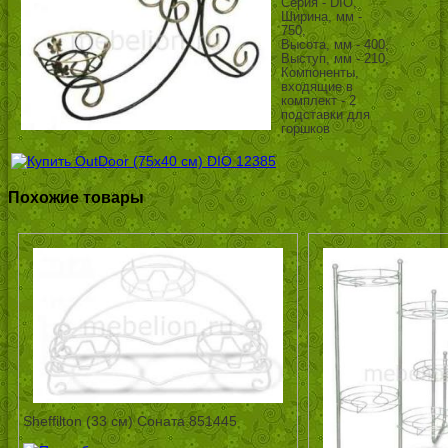
Серия - DIO,
Ширина, мм -
750,
Высота, мм - 400,
Выступ, мм - 210,
Компоненты,
входящие в
комплект - 2
подставки для
горшков
Похожие товары
Sheffilton (33 см) Соната 851445