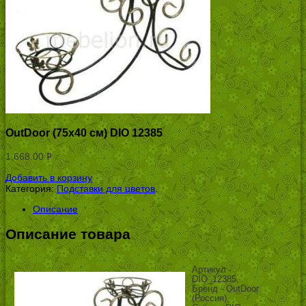
OutDoor (75х40 см) DIO 12385
1,668.00
Р
УБ.
Добавить в корзину
Категория:
Подставки для цветов
.
Описание
Описание товара
Артикул -
DIO_12385,
Бренд - OutDoor
(Россия),