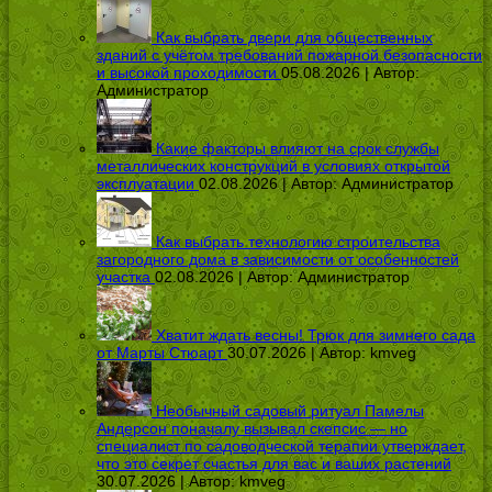
Как выбрать двери для общественных
зданий с учётом требований пожарной безопасности
и высокой проходимости
05.08.2026 | Автор:
Администратор
Какие факторы влияют на срок службы
металлических конструкций в условиях открытой
эксплуатации
02.08.2026 | Автор:
Администратор
Как выбрать технологию строительства
загородного дома в зависимости от особенностей
участка
02.08.2026 | Автор:
Администратор
Хватит ждать весны! Трюк для зимнего сада
от Марты Стюарт
30.07.2026 | Автор:
kmveg
Необычный садовый ритуал Памелы
Андерсон поначалу вызывал скепсис — но
специалист по садоводческой терапии утверждает,
что это секрет счастья для вас и ваших растений
30.07.2026 | Автор:
kmveg