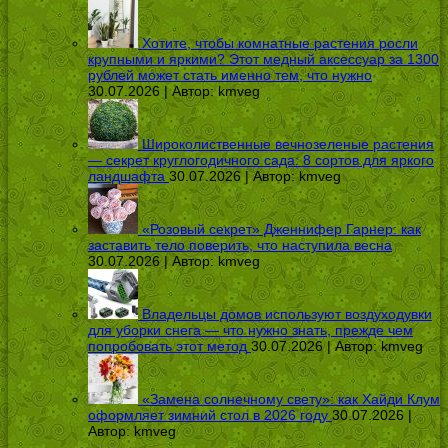
Хотите, чтобы комнатные растения росли
крупными и яркими? Этот медный аксессуар за 1300
рублей может стать именно тем, что нужно
30.07.2026 | Автор:
kmveg
Широколиственные вечнозеленые растения
— секрет круглогодичного сада: 8 сортов для яркого
ландшафта
30.07.2026 | Автор:
kmveg
«Розовый секрет» Дженнифер Гарнер: как
заставить тело поверить, что наступила весна
30.07.2026 | Автор:
kmveg
Владельцы домов используют воздуходувки
для уборки снега — что нужно знать, прежде чем
попробовать этот метод
30.07.2026 | Автор:
kmveg
«Замена солнечному свету»: как Хайди Клум
оформляет зимний стол в 2026 году
30.07.2026 |
Автор:
kmveg