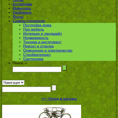
Кустарники
Инвентарь
Удобрения
Ягоды
Советы строителю
Постройка дома
Про мебель
Интерьер и ландшафт
Недвижимость
Техника и инструмент
Ремонт и отделка
Освещение и электричество
Стройматериал
Сантехника
Поиск →
<<< Назад в магазин