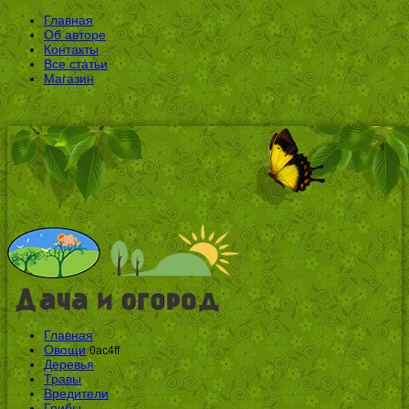
Главная
Об авторе
Контакты
Все статьи
Магазин
Главная
Овощи
0ac4ff
Деревья
Травы
Вредители
Грибы