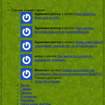
Свежие комментарии
Администратор
к записи
Как наносить
базу для ногтей
Администратор
к записи
Как сделать
входной козырек из поликарбоната
Администратор
к записи
Виды сувенирной
продукции: полный гид по ассортименту
алла
к записи
Как вырастить грушу в
домашних условиях
Максим
к записи
Обзор ассортимента
столешниц для кухни от компании МАЕРСС
Товары для дачи
Бутылки и банки
Ветки
Гамаки
Зелень
Коптильни
Мангалы
Напольные фигуры