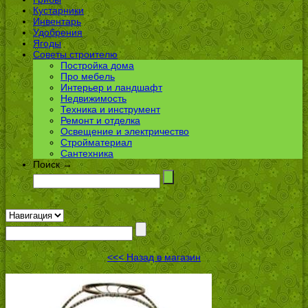
Кустарники
Инвентарь
Удобрения
Ягоды
Советы строителю
Постройка дома
Про мебель
Интерьер и ландшафт
Недвижимость
Техника и инструмент
Ремонт и отделка
Освещение и электричество
Стройматериал
Сантехника
Поиск →
<<< Назад в магазин