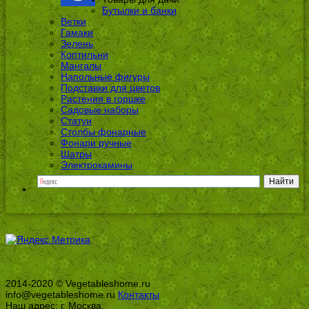
Бутылки и банки
Ветки
Гамаки
Зелень
Коптильни
Мангалы
Напольные фигуры
Подставки для цветов
Растения в горшке
Садовые наборы
Статуи
Столбы фонарные
Фонари ручные
Шатры
Электрокамины
2014-2020 © Vegetableshome.ru
info@vegetableshome.ru
Контакты
Наш адрес: г. Москва,