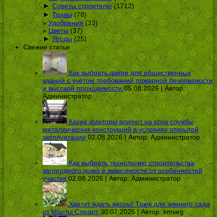
►
Советы строителю
(1712)
►
Травы
(78)
Удобрения
(33)
Цветы
(37)
►
Ягоды
(25)
Свежие статьи
Как выбрать двери для общественных
зданий с учётом требований пожарной безопасности
и высокой проходимости
05.08.2026 | Автор:
Администратор
Какие факторы влияют на срок службы
металлических конструкций в условиях открытой
эксплуатации
02.08.2026 | Автор:
Администратор
Как выбрать технологию строительства
загородного дома в зависимости от особенностей
участка
02.08.2026 | Автор:
Администратор
Хватит ждать весны! Трюк для зимнего сада
от Марты Стюарт
30.07.2026 | Автор:
kmveg