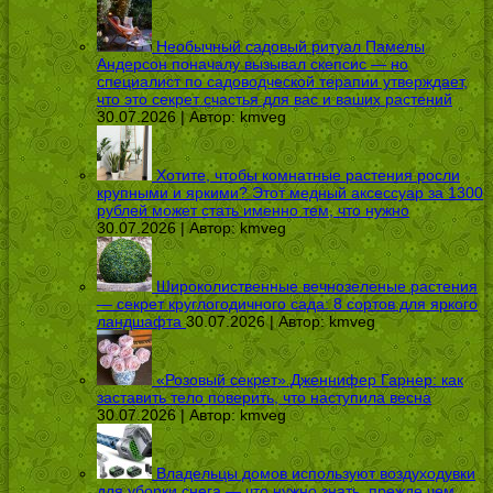
Необычный садовый ритуал Памелы
Андерсон поначалу вызывал скепсис — но
специалист по садоводческой терапии утверждает,
что это секрет счастья для вас и ваших растений
30.07.2026 | Автор:
kmveg
Хотите, чтобы комнатные растения росли
крупными и яркими? Этот медный аксессуар за 1300
рублей может стать именно тем, что нужно
30.07.2026 | Автор:
kmveg
Широколиственные вечнозеленые растения
— секрет круглогодичного сада: 8 сортов для яркого
ландшафта
30.07.2026 | Автор:
kmveg
«Розовый секрет» Дженнифер Гарнер: как
заставить тело поверить, что наступила весна
30.07.2026 | Автор:
kmveg
Владельцы домов используют воздуходувки
для уборки снега — что нужно знать, прежде чем