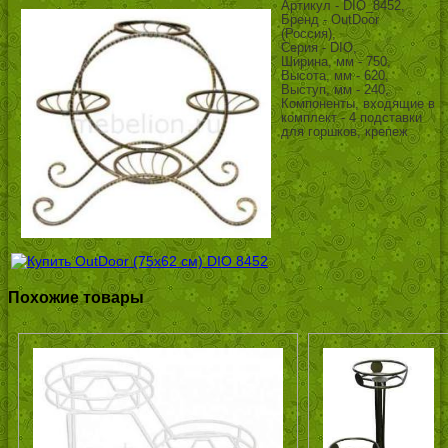
Артикул - DIO_8452,
Бренд - OutDoor
(Россия),
Серия - DIO,
Ширина, мм - 750,
Высота, мм - 620,
Выступ, мм - 240,
Компоненты, входящие в
комплект - 4 подставки
для горшков, крепеж
Похожие товары