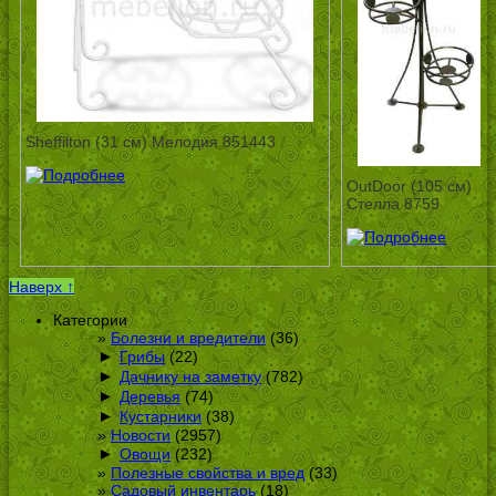
Sheffilton (31 см) Мелодия 851443
OutDoor (105 см)
Стелла 8759
Наверх ↑
Категории
Болезни и вредители
(36)
►
Грибы
(22)
►
Дачнику на заметку
(782)
►
Деревья
(74)
►
Кустарники
(38)
Новости
(2957)
►
Овощи
(232)
Полезные свойства и вред
(33)
Садовый инвентарь
(18)