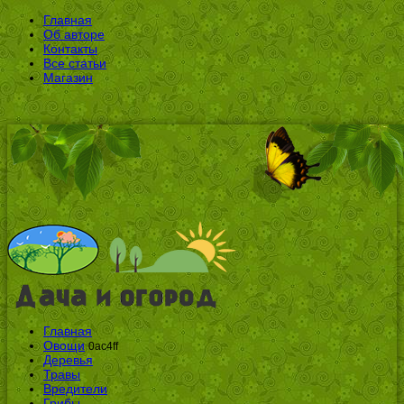
Главная
Об авторе
Контакты
Все статьи
Магазин
Главная
Овощи
0ac4ff
Деревья
Травы
Вредители
Грибы