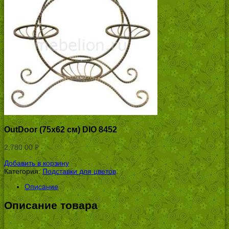
OutDoor (75х62 см) DIO 8452
2,780.00
Р
УБ.
Добавить в корзину
Категория:
Подставки для цветов
.
Описание
Описание товара