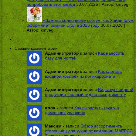
попробовать этот метод
30.07.2026 | Автор:
kmveg
«Замена солнечному свету»: как Хайди Клум
оформляет зимний стол в 2026 году
30.07.2026 |
Автор:
kmveg
Свежие комментарии
Администратор
к записи
Как наносить
базу для ногтей
Администратор
к записи
Как сделать
входной козырек из поликарбоната
Администратор
к записи
Виды сувенирной
продукции: полный гид по ассортименту
алла
к записи
Как вырастить грушу в
домашних условиях
Максим
к записи
Обзор ассортимента
столешниц для кухни от компании МАЕРСС
Товары для дачи