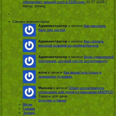
оформляет зимний стол в 2026 году
30.07.2026 |
Автор:
kmveg
Свежие комментарии
Администратор
к записи
Как наносить
базу для ногтей
Администратор
к записи
Как сделать
входной козырек из поликарбоната
Администратор
к записи
Виды сувенирной
продукции: полный гид по ассортименту
алла
к записи
Как вырастить грушу в
домашних условиях
Максим
к записи
Обзор ассортимента
столешниц для кухни от компании МАЕРСС
Товары для дачи
Бутылки и банки
Ветки
Гамаки
Зелень