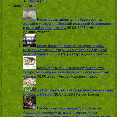
►
Ягоды
(25)
Свежие статьи
Как выбрать двери для общественных
зданий с учётом требований пожарной безопасности
и высокой проходимости
05.08.2026 | Автор:
Администратор
Какие факторы влияют на срок службы
металлических конструкций в условиях открытой
эксплуатации
02.08.2026 | Автор:
Администратор
Как выбрать технологию строительства
загородного дома в зависимости от особенностей
участка
02.08.2026 | Автор:
Администратор
Хватит ждать весны! Трюк для зимнего сада
от Марты Стюарт
30.07.2026 | Автор:
kmveg
Необычный садовый ритуал Памелы
Андерсон поначалу вызывал скепсис — но
специалист по садоводческой терапии утверждает,