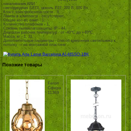
накаливания ИЛИ
светодиодная (LED), цоколь E27; 220 В; 100 Вт, ,
Класс электробезопасности - II,
Лампы в комплекте - отсутствуют,
Общее кол-во ламп - 1,
Количество плафонов - 1,
Степень пылевлагозащиты, IP - 44,
Диапазон рабочих температур - от -40^C до +40^C,
Масса, кг - 1, 31,
Дополнительные параметры - способ крепления светильника к
потолку — на монтажной пластине
Похожие товары
Feron
Сфера
11369