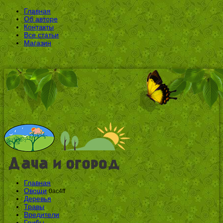
Главная
Об авторе
Контакты
Все статьи
Магазин
Главная
Овощи
0ac4ff
Деревья
Травы
Вредители
Грибы