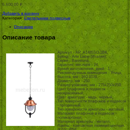
5,600.00
Р
УБ.
Добавить в корзину
Категория:
Светильники подвесные
.
Описание
Описание товара
Артикул - AR_A1485SO-1BK,
Бренд - Arte Lamp (Италия),
Серия - Barcelona,
Гарантия, месяцев - 24,
Время изготовления, дней - 1,
Рекомендуемые помещения - Улица,
Высота, мм - 360-1030,
Диаметр, мм - 250,
Размер упаковки, мм - 275x250x250,
Цвет плафонов и подвесок -
неокрашенный,
Цвет арматуры - медь, черный,
Тип поверхности плафонов и подвесок
- прозрачный,
Тип поверхности арматуры - матовый,
Материал плафонов и подвесок -
поликарбонат,
Материал арматуры - металл,
Лампы - компактная люминесцентная
(КЛЛ) ИЛИ