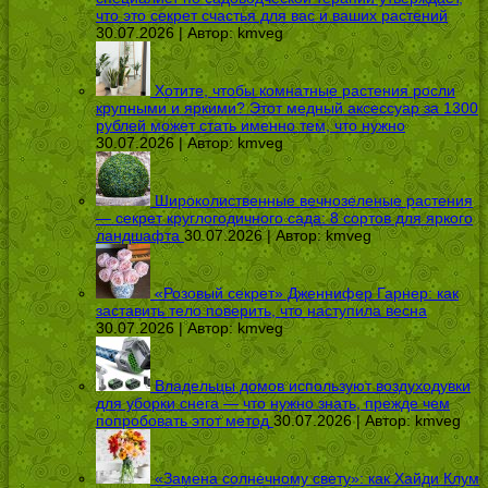
что это секрет счастья для вас и ваших растений
30.07.2026 | Автор:
kmveg
Хотите, чтобы комнатные растения росли
крупными и яркими? Этот медный аксессуар за 1300
рублей может стать именно тем, что нужно
30.07.2026 | Автор:
kmveg
Широколиственные вечнозеленые растения
— секрет круглогодичного сада: 8 сортов для яркого
ландшафта
30.07.2026 | Автор:
kmveg
«Розовый секрет» Дженнифер Гарнер: как
заставить тело поверить, что наступила весна
30.07.2026 | Автор:
kmveg
Владельцы домов используют воздуходувки
для уборки снега — что нужно знать, прежде чем
попробовать этот метод
30.07.2026 | Автор:
kmveg
«Замена солнечному свету»: как Хайди Клум