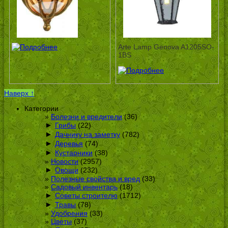
Arte Lamp Genova A1205SO-
1BS
Наверх ↑
Категории
Болезни и вредители
(36)
►
Грибы
(22)
►
Дачнику на заметку
(782)
►
Деревья
(74)
►
Кустарники
(38)
Новости
(2957)
►
Овощи
(232)
Полезные свойства и вред
(33)
Садовый инвентарь
(18)
►
Советы строителю
(1712)
►
Травы
(78)
Удобрения
(33)
Цветы
(37)