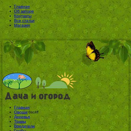
Главная
Об авторе
Контакты
Все статьи
Магазин
Главная
Овощи
0ac4ff
Деревья
Травы
Вредители
Грибы