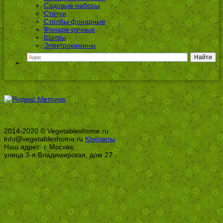
Садовые наборы
Статуи
Столбы фонарные
Фонари ручные
Шатры
Электрокамины
2014-2020 © Vegetableshome.ru
info@vegetableshome.ru
Контакты
Наш адрес: г. Москва,
улица 3-я Владимирская, дом 27