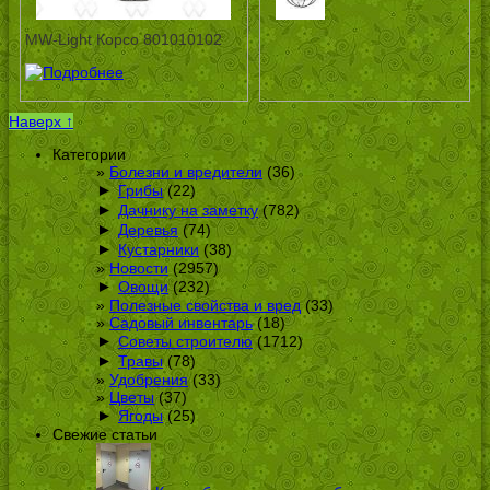
MW-Light Корсо 801010102
Наверх ↑
Категории
Болезни и вредители
(36)
►
Грибы
(22)
►
Дачнику на заметку
(782)
►
Деревья
(74)
►
Кустарники
(38)
Новости
(2957)
►
Овощи
(232)
Полезные свойства и вред
(33)
Садовый инвентарь
(18)
►
Советы строителю
(1712)
►
Травы
(78)
Удобрения
(33)
Цветы
(37)
►
Ягоды
(25)
Свежие статьи