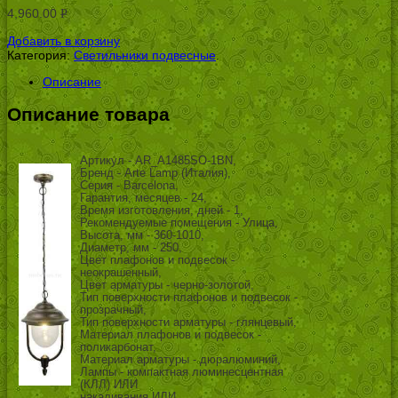
4,960.00
Р
УБ.
Добавить в корзину
Категория:
Светильники подвесные
.
Описание
Описание товара
Артикул - AR_A1485SO-1BN,
Бренд - Arte Lamp (Италия),
Серия - Barcelona,
Гарантия, месяцев - 24,
Время изготовления, дней - 1,
Рекомендуемые помещения - Улица,
Высота, мм - 360-1010,
Диаметр, мм - 250,
Цвет плафонов и подвесок -
неокрашенный,
Цвет арматуры - черно-золотой,
Тип поверхности плафонов и подвесок -
прозрачный,
Тип поверхности арматуры - глянцевый,
Материал плафонов и подвесок -
поликарбонат,
Материал арматуры - дюралюминий,
Лампы - компактная люминесцентная
(КЛЛ) ИЛИ
накаливания ИЛИ