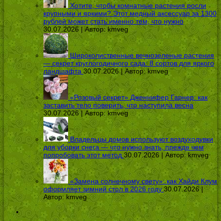
Хотите, чтобы комнатные растения росли
крупными и яркими? Этот медный аксессуар за 1300
рублей может стать именно тем, что нужно
30.07.2026 | Автор:
kmveg
Широколиственные вечнозеленые растения
— секрет круглогодичного сада: 8 сортов для яркого
ландшафта
30.07.2026 | Автор:
kmveg
«Розовый секрет» Дженнифер Гарнер: как
заставить тело поверить, что наступила весна
30.07.2026 | Автор:
kmveg
Владельцы домов используют воздуходувки
для уборки снега — что нужно знать, прежде чем
попробовать этот метод
30.07.2026 | Автор:
kmveg
«Замена солнечному свету»: как Хайди Клум
оформляет зимний стол в 2026 году
30.07.2026 |
Автор:
kmveg