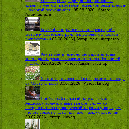
Как выбрать двери для общественных
зданий с учётом требований пожарной безопасности
и высокой проходимости
05.08.2026 | Автор:
Администратор
Какие факторы влияют на срок службы
металлических конструкций в условиях открытой
эксплуатации
02.08.2026 | Автор:
Администратор
Как выбрать технологию строительства
загородного дома в зависимости от особенностей
участка
02.08.2026 | Автор:
Администратор
Хватит ждать весны! Трюк для зимнего сада
от Марты Стюарт
30.07.2026 | Автор:
kmveg
Необычный садовый ритуал Памелы
Андерсон поначалу вызывал скепсис — но
специалист по садоводческой терапии утверждает,
что это секрет счастья для вас и ваших растений
30.07.2026 | Автор:
kmveg