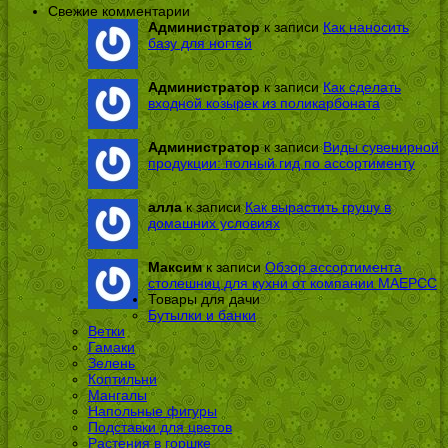
Свежие комментарии
Администратор
к записи
Как наносить
базу для ногтей
Администратор
к записи
Как сделать
входной козырек из поликарбоната
Администратор
к записи
Виды сувенирной
продукции: полный гид по ассортименту
алла
к записи
Как вырастить грушу в
домашних условиях
Максим
к записи
Обзор ассортимента
столешниц для кухни от компании МАЕРСС
Товары для дачи
Бутылки и банки
Ветки
Гамаки
Зелень
Коптильни
Мангалы
Напольные фигуры
Подставки для цветов
Растения в горшке