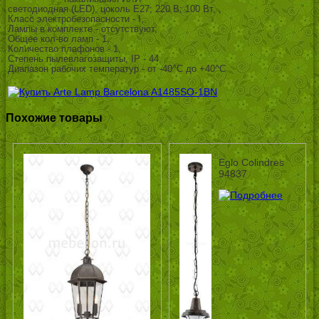
светодиодная (LED), цоколь E27; 220 В; 100 Вт, ,
Класс электробезопасности - I,
Лампы в комплекте - отсутствуют,
Общее кол-во ламп - 1,
Количество плафонов - 1,
Степень пылевлагозащиты, IP - 44,
Диапазон рабочих температур - от -40^C до +40^C
Похожие товары
Eglo Colindres
94837