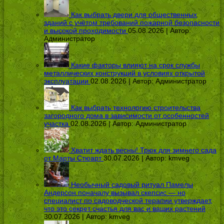
Как выбрать двери для общественных
зданий с учётом требований пожарной безопасности
и высокой проходимости
05.08.2026 | Автор:
Администратор
Какие факторы влияют на срок службы
металлических конструкций в условиях открытой
эксплуатации
02.08.2026 | Автор:
Администратор
Как выбрать технологию строительства
загородного дома в зависимости от особенностей
участка
02.08.2026 | Автор:
Администратор
Хватит ждать весны! Трюк для зимнего сада
от Марты Стюарт
30.07.2026 | Автор:
kmveg
Необычный садовый ритуал Памелы
Андерсон поначалу вызывал скепсис — но
специалист по садоводческой терапии утверждает,
что это секрет счастья для вас и ваших растений
30.07.2026 | Автор:
kmveg