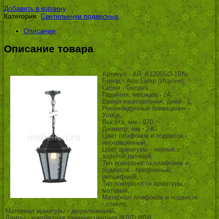
УБ.
Добавить в корзину
Категория:
Светильники подвесные
.
Описание
Описание товара
Артикул - AR_A1205SO-1BN,
Бренд - Arte Lamp (Италия),
Серия - Genova,
Гарантия, месяцев - 24,
Время изготовления, дней - 1,
Рекомендуемые помещения -
Улица,
Высота, мм - 970,
Диаметр, мм - 240,
Цвет плафонов и подвесок -
неокрашенный,
Цвет арматуры - черный с
золотой патиной,
Тип поверхности плафонов и
подвесок - прозрачный,
рельефный,
Тип поверхности арматуры -
матовый,
Материал плафонов и подвесок
- стекло,
Материал арматуры - дюралюминий,
Лампы - компактная люминесцентная (КЛЛ) ИЛИ