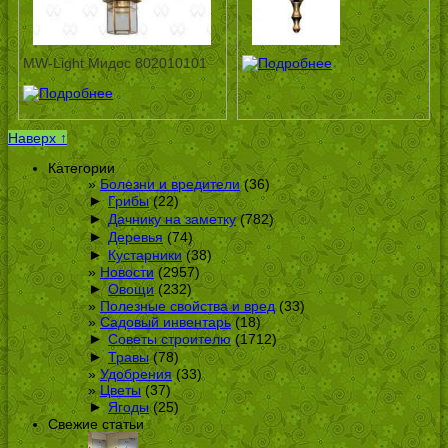
MW-Light Мидос 802010101
Наверх ↑
Категории
Болезни и вредители
(36)
►
Грибы
(22)
►
Дачнику на заметку
(782)
►
Деревья
(74)
►
Кустарники
(38)
Новости
(2957)
►
Овощи
(232)
Полезные свойства и вред
(33)
Садовый инвентарь
(18)
►
Советы строителю
(1712)
►
Травы
(78)
Удобрения
(33)
Цветы
(37)
►
Ягоды
(25)
Свежие статьи