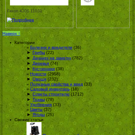
Feron 4205 11031
Наверх ↑
Категории
Болезни и вредители
(36)
►
Грибы
(22)
►
Дачнику на заметку
(782)
►
Деревья
(74)
►
Кустарники
(38)
Новости
(2958)
►
Овощи
(232)
Полезные свойства и вред
(33)
Садовый инвентарь
(18)
►
Советы строителю
(1712)
►
Травы
(78)
Удобрения
(33)
Цветы
(37)
►
Ягоды
(25)
Свежие статьи