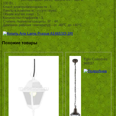
100 Вт, ,
Класс электробезопасности - I,
Лампы в комплекте - отсутствуют,
Общее кол-во ламп - 1,
Количество плафонов - 1,
Степень пылевлагозащиты, IP - 44,
Диапазон рабочих температур - от -40^C до +40^C
Похожие товары
Eglo Colindres
94837