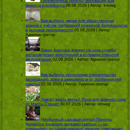
Поломоечные роботы: инновации для
бизнеса и комфорта
08.08.2026 | Автор:
kmveg
Как выбрать двери для общественных
зданий с учётом требований пожарной безопасности
и высокой проходимости
05.08.2026 | Автор:
Администратор
Какие факторы влияют на срок службы
металлических конструкций в условиях открытой
эксплуатации
02.08.2026 | Автор:
Администратор
Как выбрать технологию строительства
загородного дома в зависимости от особенностей
участка
02.08.2026 | Автор:
Администратор
Хватит ждать весны! Трюк для зимнего сада
от Марты Стюарт
30.07.2026 | Автор:
kmveg
Необычный садовый ритуал Памелы
Андерсон поначалу вызывал скепсис — но
специалист по садоводческой терапии утверждает,