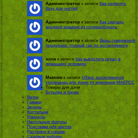
Администратор
к записи
Как наносить
базу для ногтей
Администратор
к записи
Как сделать
входной козырек из поликарбоната
Администратор
к записи
Виды сувенирной
продукции: полный гид по ассортименту
алла
к записи
Как вырастить грушу в
домашних условиях
Максим
к записи
Обзор ассортимента
столешниц для кухни от компании МАЕРСС
Товары для дачи
Бутылки и банки
Ветки
Гамаки
Зелень
Коптильни
Мангалы
Напольные фигуры
Подставки для цветов
Растения в горшке
Садовые наборы