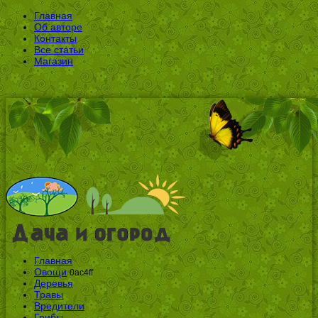
Главная
Об авторе
Контакты
Все статьи
Магазин
Главная
Овощи
0ac4ff
Деревья
Травы
Вредители
Грибы