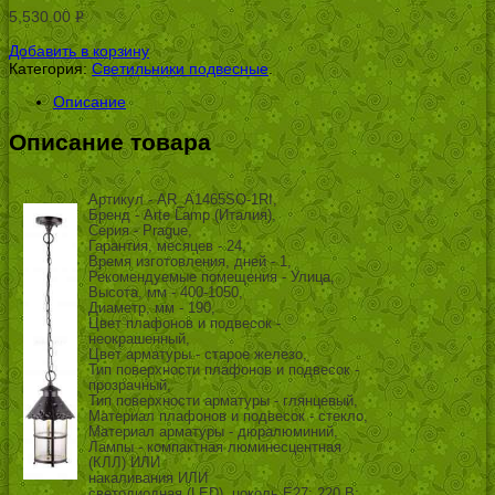
5,530.00
Р
УБ.
Добавить в корзину
Категория:
Светильники подвесные
.
Описание
Описание товара
Артикул - AR_A1465SO-1RI,
Бренд - Arte Lamp (Италия),
Серия - Prague,
Гарантия, месяцев - 24,
Время изготовления, дней - 1,
Рекомендуемые помещения - Улица,
Высота, мм - 400-1050,
Диаметр, мм - 190,
Цвет плафонов и подвесок -
неокрашенный,
Цвет арматуры - старое железо,
Тип поверхности плафонов и подвесок -
прозрачный,
Тип поверхности арматуры - глянцевый,
Материал плафонов и подвесок - стекло,
Материал арматуры - дюралюминий,
Лампы - компактная люминесцентная
(КЛЛ) ИЛИ
накаливания ИЛИ
светодиодная (LED), цоколь E27; 220 В;