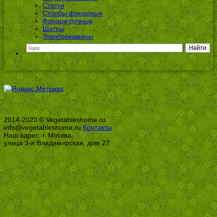
Статуи
Столбы фонарные
Фонари ручные
Шатры
Электрокамины
2014-2020 © Vegetableshome.ru
info@vegetableshome.ru
Контакты
Наш адрес: г. Москва,
улица 3-я Владимирская, дом 27