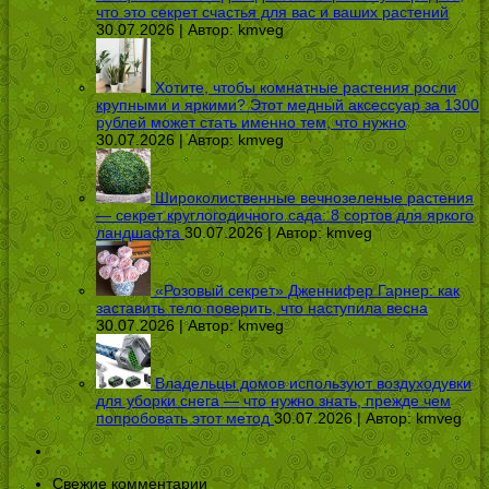
что это секрет счастья для вас и ваших растений
30.07.2026 | Автор:
kmveg
Хотите, чтобы комнатные растения росли
крупными и яркими? Этот медный аксессуар за 1300
рублей может стать именно тем, что нужно
30.07.2026 | Автор:
kmveg
Широколиственные вечнозеленые растения
— секрет круглогодичного сада: 8 сортов для яркого
ландшафта
30.07.2026 | Автор:
kmveg
«Розовый секрет» Дженнифер Гарнер: как
заставить тело поверить, что наступила весна
30.07.2026 | Автор:
kmveg
Владельцы домов используют воздуходувки
для уборки снега — что нужно знать, прежде чем
попробовать этот метод
30.07.2026 | Автор:
kmveg
Свежие комментарии