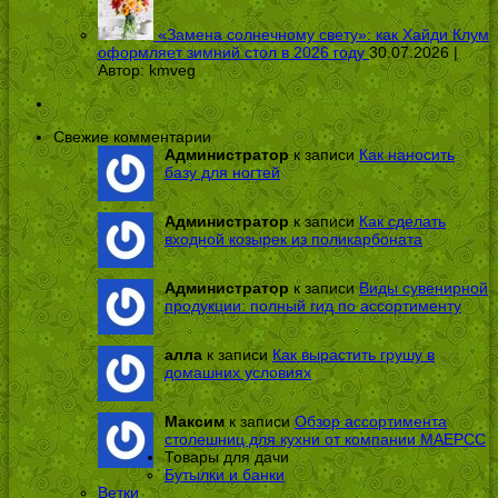
«Замена солнечному свету»: как Хайди Клум
оформляет зимний стол в 2026 году
30.07.2026 |
Автор:
kmveg
Свежие комментарии
Администратор
к записи
Как наносить
базу для ногтей
Администратор
к записи
Как сделать
входной козырек из поликарбоната
Администратор
к записи
Виды сувенирной
продукции: полный гид по ассортименту
алла
к записи
Как вырастить грушу в
домашних условиях
Максим
к записи
Обзор ассортимента
столешниц для кухни от компании МАЕРСС
Товары для дачи
Бутылки и банки
Ветки