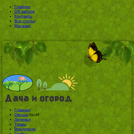
Главная
Об авторе
Контакты
Все статьи
Магазин
Главная
Овощи
0ac4ff
Деревья
Травы
Вредители
Грибы