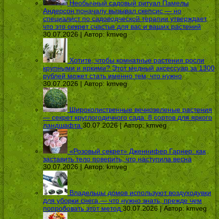
Необычный садовый ритуал Памелы
Андерсон поначалу вызывал скепсис — но
специалист по садоводческой терапии утверждает,
что это секрет счастья для вас и ваших растений
30.07.2026 | Автор:
kmveg
Хотите, чтобы комнатные растения росли
крупными и яркими? Этот медный аксессуар за 1300
рублей может стать именно тем, что нужно
30.07.2026 | Автор:
kmveg
Широколиственные вечнозеленые растения
— секрет круглогодичного сада: 8 сортов для яркого
ландшафта
30.07.2026 | Автор:
kmveg
«Розовый секрет» Дженнифер Гарнер: как
заставить тело поверить, что наступила весна
30.07.2026 | Автор:
kmveg
Владельцы домов используют воздуходувки
для уборки снега — что нужно знать, прежде чем
попробовать этот метод
30.07.2026 | Автор:
kmveg