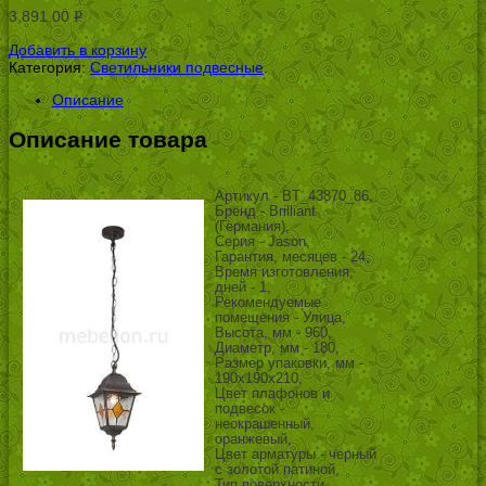
3,891.00
Р
УБ.
Добавить в корзину
Категория:
Светильники подвесные
.
Описание
Описание товара
Артикул - BT_43870_86,
Бренд - Brilliant
(Германия),
Серия - Jason,
Гарантия, месяцев - 24,
Время изготовления,
дней - 1,
Рекомендуемые
помещения - Улица,
Высота, мм - 960,
Диаметр, мм - 180,
Размер упаковки, мм -
190x190x210,
Цвет плафонов и
подвесок -
неокрашенный,
оранжевый,
Цвет арматуры - черный
с золотой патиной,
Тип поверхности