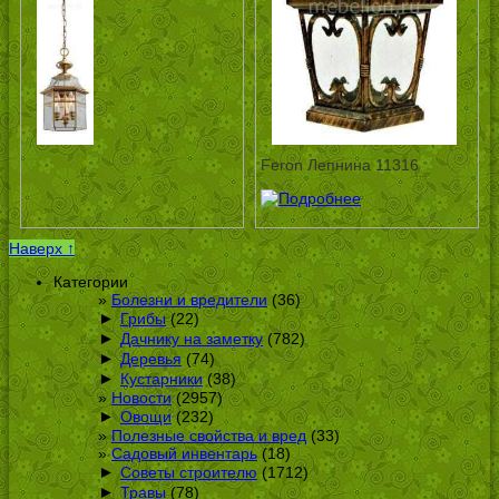
Feron Лепнина 11316
Наверх ↑
Категории
Болезни и вредители
(36)
►
Грибы
(22)
►
Дачнику на заметку
(782)
►
Деревья
(74)
►
Кустарники
(38)
Новости
(2957)
►
Овощи
(232)
Полезные свойства и вред
(33)
Садовый инвентарь
(18)
►
Советы строителю
(1712)
►
Травы
(78)