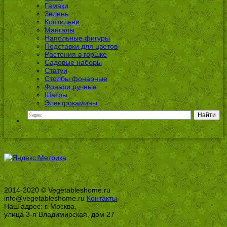
Гамаки
Зелень
Коптильни
Мангалы
Напольные фигуры
Подставки для цветов
Растения в горшке
Садовые наборы
Статуи
Столбы фонарные
Фонари ручные
Шатры
Электрокамины
2014-2020 © Vegetableshome.ru
info@vegetableshome.ru
Контакты
Наш адрес: г. Москва,
улица 3-я Владимирская, дом 27