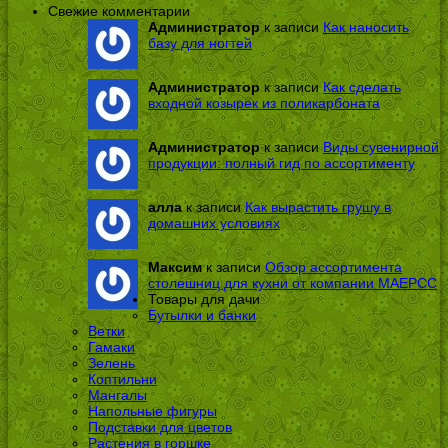
Свежие комментарии
Администратор
к записи
Как наносить
базу для ногтей
Администратор
к записи
Как сделать
входной козырек из поликарбоната
Администратор
к записи
Виды сувенирной
продукции: полный гид по ассортименту
алла
к записи
Как вырастить грушу в
домашних условиях
Максим
к записи
Обзор ассортимента
столешниц для кухни от компании МАЕРСС
Товары для дачи
Бутылки и банки
Ветки
Гамаки
Зелень
Коптильни
Мангалы
Напольные фигуры
Подставки для цветов
Растения в горшке