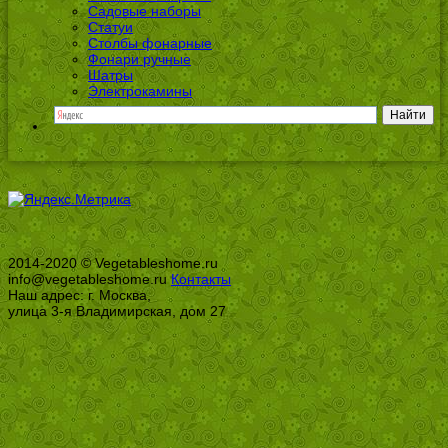
Садовые наборы
Статуи
Столбы фонарные
Фонари ручные
Шатры
Электрокамины
2014-2020 © Vegetableshome.ru
info@vegetableshome.ru
Контакты
Наш адрес: г. Москва,
улица 3-я Владимирская, дом 27