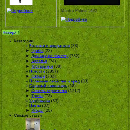
Mantra Palma 1492
Наверх ↑
Категории
Болезни и вредители
(36)
►
Грибы
(22)
►
Дачнику на заметку
(782)
►
Деревья
(74)
►
Кустарники
(38)
Новости
(2957)
►
Овощи
(232)
Полезные свойства и вред
(33)
Садовый инвентарь
(18)
►
Советы строителю
(1712)
►
Травы
(78)
Удобрения
(33)
Цветы
(37)
►
Ягоды
(25)
Свежие статьи