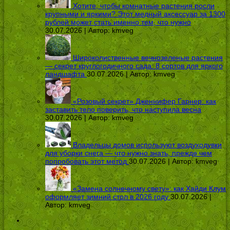
Хотите, чтобы комнатные растения росли
крупными и яркими? Этот медный аксессуар за 1300
рублей может стать именно тем, что нужно
30.07.2026 | Автор:
kmveg
Широколиственные вечнозеленые растения
— секрет круглогодичного сада: 8 сортов для яркого
ландшафта
30.07.2026 | Автор:
kmveg
«Розовый секрет» Дженнифер Гарнер: как
заставить тело поверить, что наступила весна
30.07.2026 | Автор:
kmveg
Владельцы домов используют воздуходувки
для уборки снега — что нужно знать, прежде чем
попробовать этот метод
30.07.2026 | Автор:
kmveg
«Замена солнечному свету»: как Хайди Клум
оформляет зимний стол в 2026 году
30.07.2026 |
Автор:
kmveg