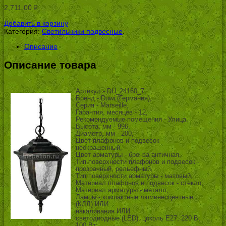
2,711.00
Р
УБ.
Добавить в корзину
Категория:
Светильники подвесные
.
Описание
Описание товара
Артикул - DU_24160_7,
Бренд - Duwi (Германия),
Серия - Marseille,
Гарантия, месяцев - 12,
Рекомендуемые помещения - Улица,
Высота, мм - 996,
Диаметр, мм - 200,
Цвет плафонов и подвесок -
неокрашенный,
Цвет арматуры - бронза античная,
Тип поверхности плафонов и подвесок -
прозрачный, рельефный,
Тип поверхности арматуры - матовый,
Материал плафонов и подвесок - стекло,
Материал арматуры - металл,
Лампы - компактные люминесцентные
(КЛЛ) ИЛИ
накаливания ИЛИ
светодиодные (LED), цоколь E27; 220 В;
100 Вт, ,