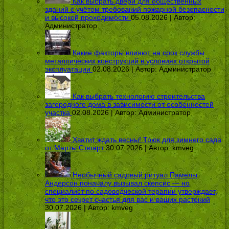
Как выбрать двери для общественных
зданий с учётом требований пожарной безопасности
и высокой проходимости
05.08.2026 | Автор:
Администратор
Какие факторы влияют на срок службы
металлических конструкций в условиях открытой
эксплуатации
02.08.2026 | Автор:
Администратор
Как выбрать технологию строительства
загородного дома в зависимости от особенностей
участка
02.08.2026 | Автор:
Администратор
Хватит ждать весны! Трюк для зимнего сада
от Марты Стюарт
30.07.2026 | Автор:
kmveg
Необычный садовый ритуал Памелы
Андерсон поначалу вызывал скепсис — но
специалист по садоводческой терапии утверждает,
что это секрет счастья для вас и ваших растений
30.07.2026 | Автор:
kmveg