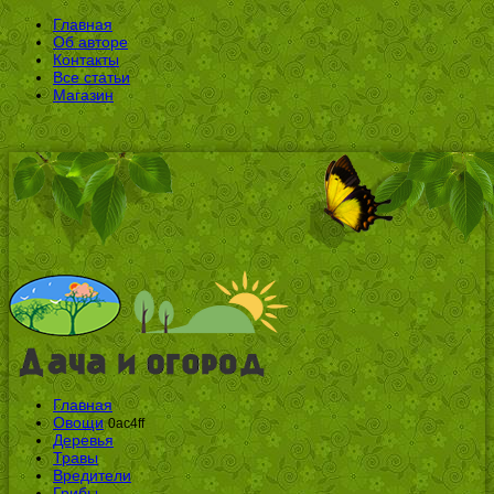
Главная
Об авторе
Контакты
Все статьи
Магазин
Главная
Овощи
0ac4ff
Деревья
Травы
Вредители
Грибы