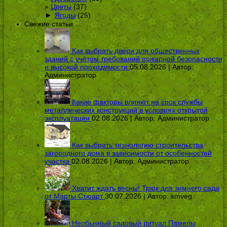
Цветы
(37)
►
Ягоды
(25)
Свежие статьи
Как выбрать двери для общественных
зданий с учётом требований пожарной безопасности
и высокой проходимости
05.08.2026 | Автор:
Администратор
Какие факторы влияют на срок службы
металлических конструкций в условиях открытой
эксплуатации
02.08.2026 | Автор:
Администратор
Как выбрать технологию строительства
загородного дома в зависимости от особенностей
участка
02.08.2026 | Автор:
Администратор
Хватит ждать весны! Трюк для зимнего сада
от Марты Стюарт
30.07.2026 | Автор:
kmveg
Необычный садовый ритуал Памелы