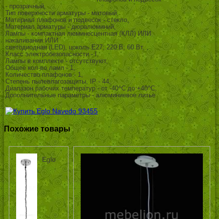
- прозрачный,
Тип поверхности арматуры - матовый,
Материал плафонов и подвесок - стекло,
Материал арматуры - дюралюминий,
Лампы - компактная люминесцентная (КЛЛ) ИЛИ
накаливания ИЛИ
светодиодная (LED), цоколь E27; 220 В; 60 Вт, ,
Класс электробезопасности - I,
Лампы в комплекте - отсутствуют,
Общее кол-во ламп - 1,
Количество плафонов - 1,
Степень пылевлагозащиты, IP - 44,
Диапазон рабочих температур - от -40^C до +40^C,
Дополнительные параметры - алюминиевое литье
Похожие товары
Eglo