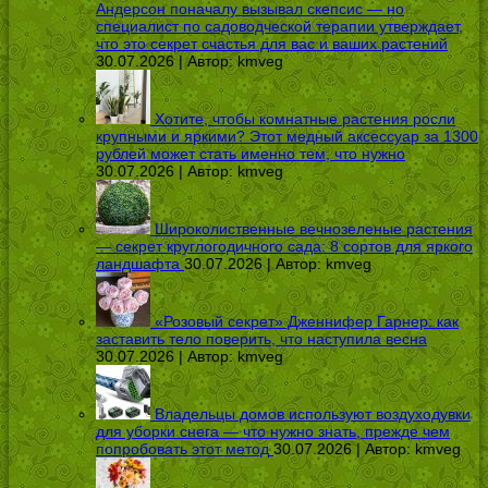
Андерсон поначалу вызывал скепсис — но
специалист по садоводческой терапии утверждает,
что это секрет счастья для вас и ваших растений
30.07.2026 | Автор:
kmveg
Хотите, чтобы комнатные растения росли
крупными и яркими? Этот медный аксессуар за 1300
рублей может стать именно тем, что нужно
30.07.2026 | Автор:
kmveg
Широколиственные вечнозеленые растения
— секрет круглогодичного сада: 8 сортов для яркого
ландшафта
30.07.2026 | Автор:
kmveg
«Розовый секрет» Дженнифер Гарнер: как
заставить тело поверить, что наступила весна
30.07.2026 | Автор:
kmveg
Владельцы домов используют воздуходувки
для уборки снега — что нужно знать, прежде чем
попробовать этот метод
30.07.2026 | Автор:
kmveg