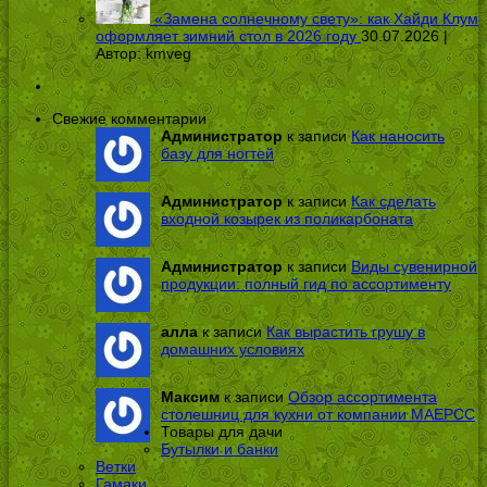
«Замена солнечному свету»: как Хайди Клум
оформляет зимний стол в 2026 году
30.07.2026 |
Автор:
kmveg
Свежие комментарии
Администратор
к записи
Как наносить
базу для ногтей
Администратор
к записи
Как сделать
входной козырек из поликарбоната
Администратор
к записи
Виды сувенирной
продукции: полный гид по ассортименту
алла
к записи
Как вырастить грушу в
домашних условиях
Максим
к записи
Обзор ассортимента
столешниц для кухни от компании МАЕРСС
Товары для дачи
Бутылки и банки
Ветки
Гамаки