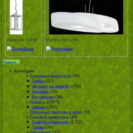
Alamonte 94786
Mantra Ufo 1890
Наверх ↑
Категории
Болезни и вредители
(36)
►
Грибы
(22)
►
Дачнику на заметку
(782)
►
Деревья
(74)
►
Кустарники
(38)
Новости
(2957)
►
Овощи
(232)
Полезные свойства и вред
(33)
Садовый инвентарь
(18)
►
Советы строителю
(1712)
►
Травы
(78)
Удобрения
(33)