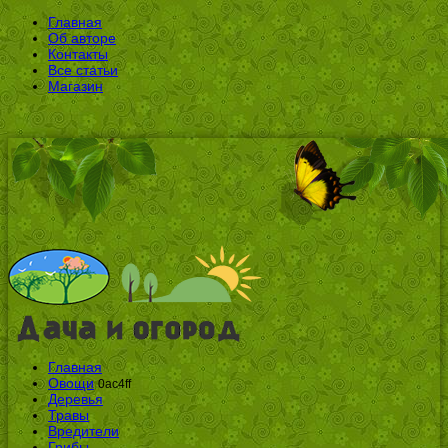
Главная
Об авторе
Контакты
Все статьи
Магазин
Главная
Овощи
0ac4ff
Деревья
Травы
Вредители
Грибы