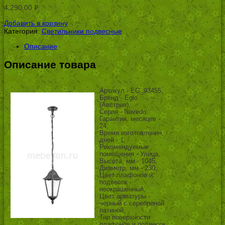
4,290.00
Р
УБ.
Добавить в корзину
Категория:
Светильники подвесные
.
Описание
Описание товара
Артикул - EG_93455,
Бренд - Eglo
(Австрия),
Серия - Navedo,
Гарантия, месяцев -
24,
Время изготовления,
дней - 1,
Рекомендуемые
помещения - Улица,
Высота, мм - 1045,
Диаметр, мм - 230,
Цвет плафонов и
подвесок -
неокрашенный,
Цвет арматуры -
черный с серебряной
патиной,
Тип поверхности
плафонов и подвесок