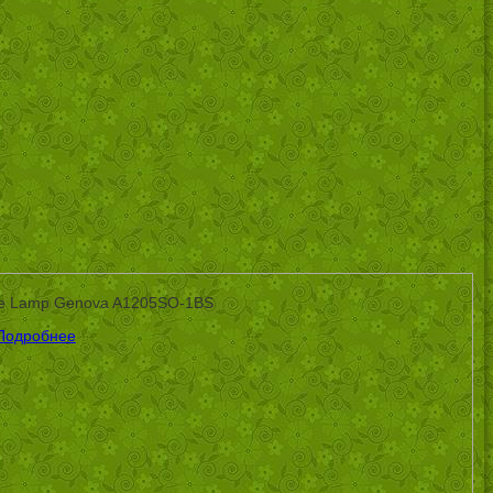
te Lamp Genova A1205SO-1BS