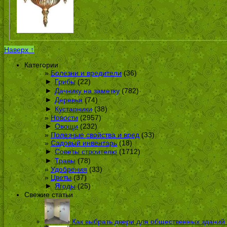
Наверх ↑
Категории
Болезни и вредители
(36)
►
Грибы
(22)
►
Дачнику на заметку
(782)
►
Деревья
(74)
►
Кустарники
(38)
Новости
(2957)
►
Овощи
(232)
Полезные свойства и вред
(33)
Садовый инвентарь
(18)
►
Советы строителю
(1712)
►
Травы
(78)
Удобрения
(33)
Цветы
(37)
►
Ягоды
(25)
Свежие статьи
Как выбрать двери для общественных зданий