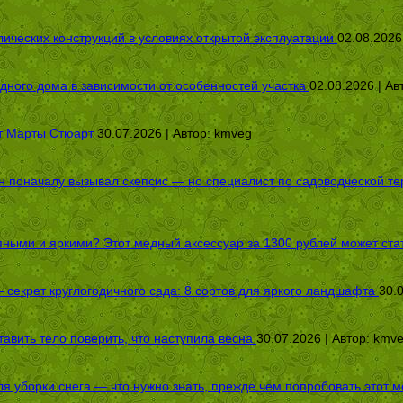
ических конструкций в условиях открытой эксплуатации
02.08.2026
дного дома в зависимости от особенностей участка
02.08.2026 | Ав
от Марты Стюарт
30.07.2026 | Автор:
kmveg
оначалу вызывал скепсис — но специалист по садоводческой терап
пными и яркими? Этот медный аксессуар за 1300 рублей может стат
секрет круглогодичного сада: 8 сортов для яркого ландшафта
30.
авить тело поверить, что наступила весна
30.07.2026 | Автор:
kmv
я уборки снега — что нужно знать, прежде чем попробовать этот м