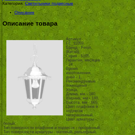
Категория:
Светильники подвесные
.
Описание
Описание товара
Артикул -
FE_11059,
Бренд - Feron
(Китай),
Серия - 6105,
Гарантия, месяцев
- 24,
Время
изготовления,
дней - 1,
Рекомендуемые
помещения -
Улица,
Длина, мм - 180,
Ширина, мм - 180,
Высота, мм - 665,
Цвет плафонов и
подвесок -
неокрашенный,
Цвет арматуры -
белый,
Тип поверхности плафонов и подвесок - прозрачный,
Тип поверхности арматуры - матовый, рельефный,