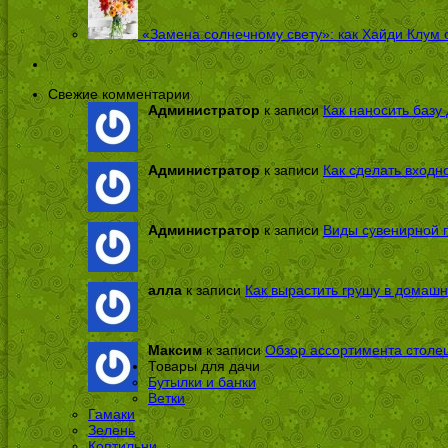
«Замена солнечному свету»: как Хайди Клум 
Свежие комментарии
Администратор
к записи
Как наносить базу 
Администратор
к записи
Как сделать входн
Администратор
к записи
Виды сувенирной п
алла
к записи
Как вырастить грушу в домашн
Максим
к записи
Обзор ассортимента столе
Товары для дачи
Бутылки и банки
Ветки
Гамаки
Зелень
Коптильни