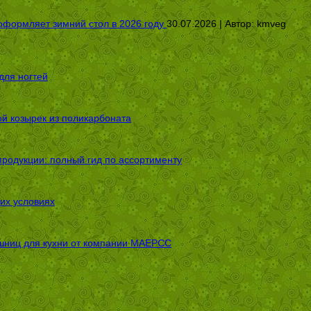
оформляет зимний стол в 2026 году
30.07.2026 | Автор:
kmveg
для ногтей
ой козырек из поликарбоната
родукции: полный гид по ассортименту
их условиях
шниц для кухни от компании МАЕРСС