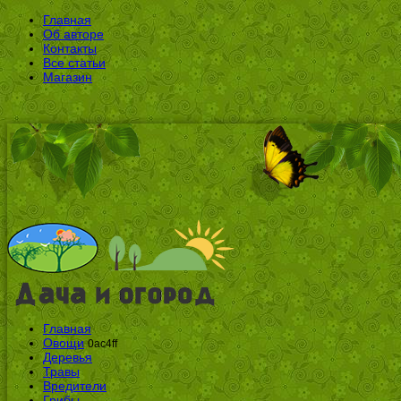
Главная
Об авторе
Контакты
Все статьи
Магазин
Главная
Овощи
0ac4ff
Деревья
Травы
Вредители
Грибы