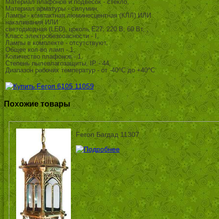
Материал плафонов и подвесок - стекло,
Материал арматуры - силумин,
Лампы - компактная люминесцентная (КЛЛ) ИЛИ
накаливания ИЛИ
светодиодная (LED), цоколь E27; 220 В; 60 Вт, ,
Класс электробезопасности - I,
Лампы в комплекте - отсутствуют,
Общее кол-во ламп - 1,
Количество плафонов - 1,
Степень пылевлагозащиты, IP - 44,
Диапазон рабочих температур - от -40^C до +40^C
Похожие товары
Feron Багдад 11307