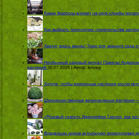
Какие факторы влияют на срок службы металл
Как выбрать технологию строительства загоро
Хватит ждать весны! Трюк для зимнего сада 
Необычный садовый ритуал Памелы Андерсон п
растений
30.07.2026 | Автор:
kmveg
Хотите, чтобы комнатные растения росли кру
Широколиственные вечнозеленые растения — 
«Розовый секрет» Дженнифер Гарнер: как заст
Владельцы домов используют воздуходувки дл