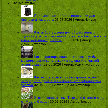
Свежие статьи
Поломоечные роботы: инновации для
бизнеса и комфорта
08.08.2026 | Автор:
kmveg
Как выбрать двери для общественных
зданий с учётом требований пожарной безопасности
и высокой проходимости
05.08.2026 | Автор:
Администратор
Какие факторы влияют на срок службы
металлических конструкций в условиях открытой
эксплуатации
02.08.2026 | Автор:
Администратор
Как выбрать технологию строительства
загородного дома в зависимости от особенностей
участка
02.08.2026 | Автор:
Администратор
Хватит ждать весны! Трюк для зимнего сада
от Марты Стюарт
30.07.2026 | Автор:
kmveg