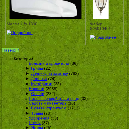
Mantra Ufo 1890
Фабур
804010401
Наверх ↑
Категории
Болезни и вредители
(36)
►
Грибы
(22)
►
Дачнику на заметку
(782)
►
Деревья
(74)
►
Кустарники
(38)
Новости
(2958)
►
Овощи
(232)
Полезные свойства и вред
(33)
Садовый инвентарь
(18)
►
Советы строителю
(1712)
►
Травы
(78)
Удобрения
(33)
Цветы
(37)
►
Ягоды
(25)