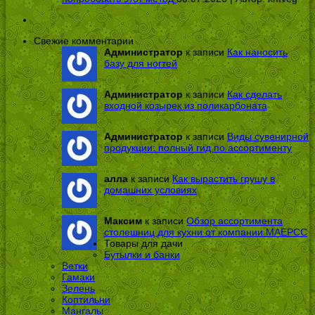
Свежие комментарии
Администратор
к записи
Как наносить
базу для ногтей
Администратор
к записи
Как сделать
входной козырек из поликарбоната
Администратор
к записи
Виды сувенирной
продукции: полный гид по ассортименту
алла
к записи
Как вырастить грушу в
домашних условиях
Максим
к записи
Обзор ассортимента
столешниц для кухни от компании МАЕРСС
Товары для дачи
Бутылки и банки
Ветки
Гамаки
Зелень
Коптильни
Мангалы