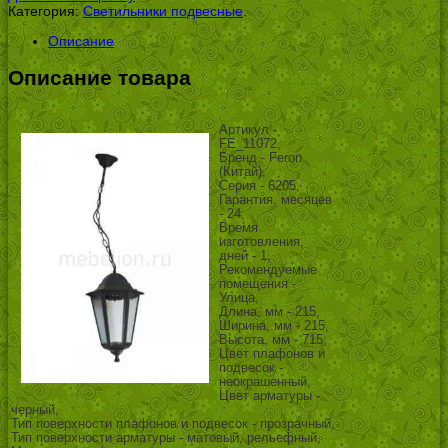
Категория:
Светильники подвесные
.
Описание
Описание товара
Артикул -
FE_11072,
Бренд - Feron
(Китай),
Серия - 6205,
Гарантия, месяцев
- 24,
Время
изготовления,
дней - 1,
Рекомендуемые
помещения -
Улица,
Длина, мм - 215,
Ширина, мм - 215,
Высота, мм - 715,
Цвет плафонов и
подвесок -
неокрашенный,
Цвет арматуры -
черный,
Тип поверхности плафонов и подвесок - прозрачный,
Тип поверхности арматуры - матовый, рельефный,