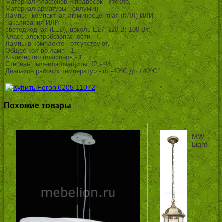
Материал плафонов и подвесок - стекло,
Материал арматуры - силумин,
Лампы - компактная люминесцентная (КЛЛ) ИЛИ
накаливания ИЛИ
светодиодная (LED), цоколь E27; 220 В; 100 Вт, ,
Класс электробезопасности - I,
Лампы в комплекте - отсутствуют,
Общее кол-во ламп - 1,
Количество плафонов - 1,
Степень пылевлагозащиты, IP - 44,
Диапазон рабочих температур - от -40^C до +40^C
Похожие товары
MW-
Light