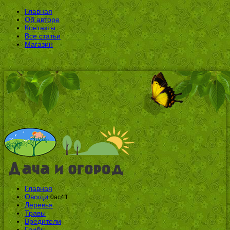
Главная
Об авторе
Контакты
Все статьи
Магазин
Главная
Овощи
0ac4ff
Деревья
Травы
Вредители
Грибы