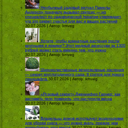
Необычный садовый ритуал Памелы
Андерсон поначалу вызывал скепсис — но
специалист по садоводческой терапии утверждает,
что это секрет счастья для вас и ваших растений
30.07.2026 | Автор:
kmveg
Хотите, чтобы комнатные растения росли
крупными и яркими? Этот медный аксессуар за 1300
рублей может стать именно тем, что нужно
30.07.2026 | Автор:
kmveg
Широколиственные вечнозеленые растения
— секрет круглогодичного сада: 8 сортов для яркого
ландшафта
30.07.2026 | Автор:
kmveg
«Розовый секрет» Дженнифер Гарнер: как
заставить тело поверить, что наступила весна
30.07.2026 | Автор:
kmveg
Владельцы домов используют воздуходувки
для уборки снега — что нужно знать, прежде чем
попробовать этот метод
30.07.2026 | Автор:
kmveg