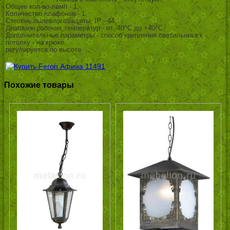
Общее кол-во ламп - 1,
Количество плафонов - 1,
Степень пылевлагозащиты, IP - 44,
Диапазон рабочих температур - от -40^C до +40^C,
Дополнительные параметры - способ крепления светильника к
потолку - на крюке,
регулируется по высоте
Похожие товары