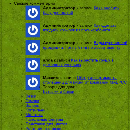
Свежие комментарии
Администратор
к записи
Как наносить
базу для ногтей
Администратор
к записи
Как сделать
входной козырек из поликарбоната
Администратор
к записи
Виды сувенирной
продукции: полный гид по ассортименту
алла
к записи
Как вырастить грушу в
домашних условиях
Максим
к записи
Обзор ассортимента
столешниц для кухни от компании МАЕРСС
Товары для дачи
Бутылки и банки
Ветки
Гамаки
Зелень
Коптильни
Мангалы
Напольные фигуры
Подставки для цветов
Растения в горшке