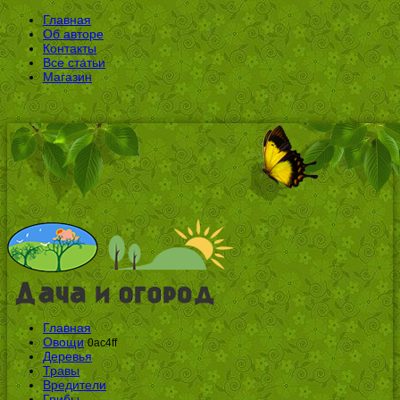
Главная
Об авторе
Контакты
Все статьи
Магазин
Главная
Овощи
0ac4ff
Деревья
Травы
Вредители
Грибы