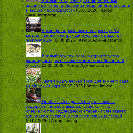
Как выбрать двери для общественных
зданий с учётом требований пожарной безопасности
и высокой проходимости
05.08.2026 | Автор:
Администратор
Какие факторы влияют на срок службы
металлических конструкций в условиях открытой
эксплуатации
02.08.2026 | Автор:
Администратор
Как выбрать технологию строительства
загородного дома в зависимости от особенностей
участка
02.08.2026 | Автор:
Администратор
Хватит ждать весны! Трюк для зимнего сада
от Марты Стюарт
30.07.2026 | Автор:
kmveg
Необычный садовый ритуал Памелы
Андерсон поначалу вызывал скепсис — но
специалист по садоводческой терапии утверждает,
что это секрет счастья для вас и ваших растений
30.07.2026 | Автор:
kmveg