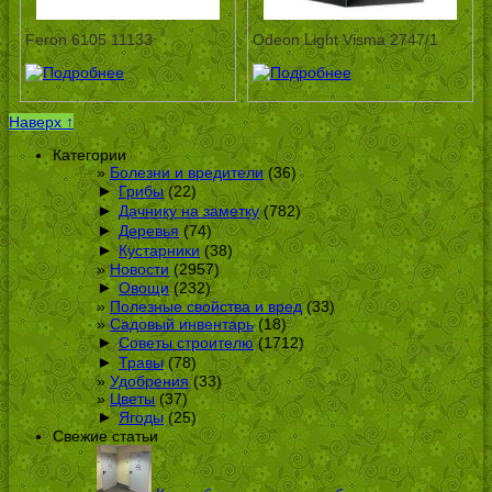
Feron 6105 11133
Odeon Light Visma 2747/1
Наверх ↑
Категории
Болезни и вредители
(36)
►
Грибы
(22)
►
Дачнику на заметку
(782)
►
Деревья
(74)
►
Кустарники
(38)
Новости
(2957)
►
Овощи
(232)
Полезные свойства и вред
(33)
Садовый инвентарь
(18)
►
Советы строителю
(1712)
►
Травы
(78)
Удобрения
(33)
Цветы
(37)
►
Ягоды
(25)
Свежие статьи