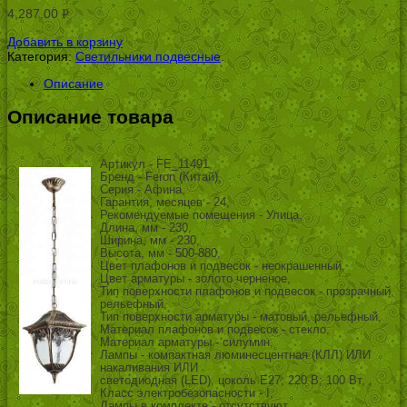
4,287.00
Р
УБ.
Добавить в корзину
Категория:
Светильники подвесные
.
Описание
Описание товара
Артикул - FE_11491,
Бренд - Feron (Китай),
Серия - Афина,
Гарантия, месяцев - 24,
Рекомендуемые помещения - Улица,
Длина, мм - 230,
Ширина, мм - 230,
Высота, мм - 500-880,
Цвет плафонов и подвесок - неокрашенный,
Цвет арматуры - золото черненое,
Тип поверхности плафонов и подвесок - прозрачный,
рельефный,
Тип поверхности арматуры - матовый, рельефный,
Материал плафонов и подвесок - стекло,
Материал арматуры - силумин,
Лампы - компактная люминесцентная (КЛЛ) ИЛИ
накаливания ИЛИ
светодиодная (LED), цоколь E27; 220 В; 100 Вт, ,
Класс электробезопасности - I,
Лампы в комплекте - отсутствуют,