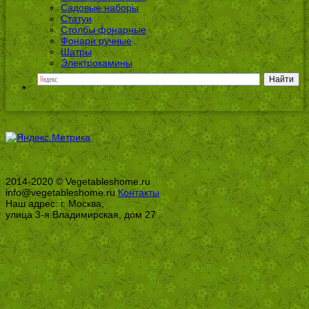
Садовые наборы
Статуи
Столбы фонарные
Фонари ручные
Шатры
Электрокамины
2014-2020 © Vegetableshome.ru
info@vegetableshome.ru
Контакты
Наш адрес: г. Москва,
улица 3-я Владимирская, дом 27