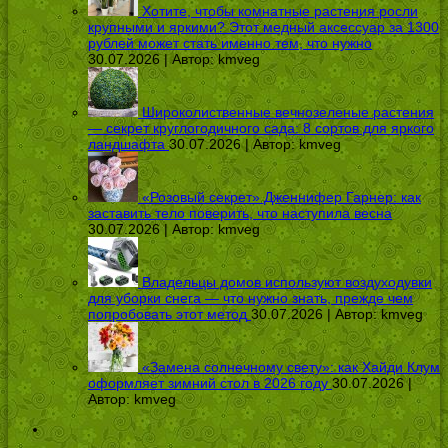
Хотите, чтобы комнатные растения росли
крупными и яркими? Этот медный аксессуар за 1300
рублей может стать именно тем, что нужно
30.07.2026 | Автор:
kmveg
Широколиственные вечнозеленые растения
— секрет круглогодичного сада: 8 сортов для яркого
ландшафта
30.07.2026 | Автор:
kmveg
«Розовый секрет» Дженнифер Гарнер: как
заставить тело поверить, что наступила весна
30.07.2026 | Автор:
kmveg
Владельцы домов используют воздуходувки
для уборки снега — что нужно знать, прежде чем
попробовать этот метод
30.07.2026 | Автор:
kmveg
«Замена солнечному свету»: как Хайди Клум
оформляет зимний стол в 2026 году
30.07.2026 |
Автор:
kmveg