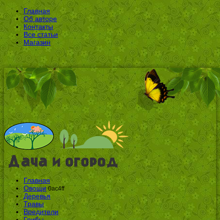
Главная
Об авторе
Контакты
Все статьи
Магазин
Главная
Овощи
0ac4ff
Деревья
Травы
Вредители
Грибы