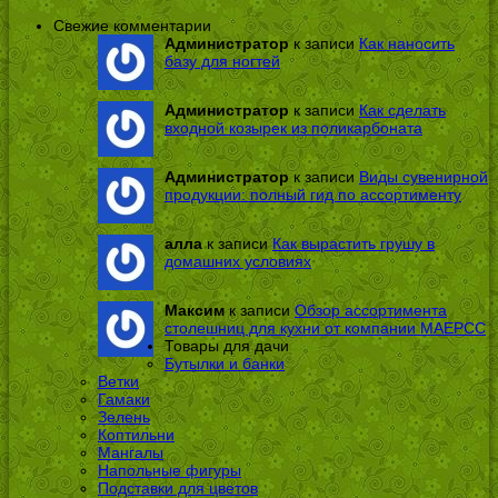
Свежие комментарии
Администратор
к записи
Как наносить
базу для ногтей
Администратор
к записи
Как сделать
входной козырек из поликарбоната
Администратор
к записи
Виды сувенирной
продукции: полный гид по ассортименту
алла
к записи
Как вырастить грушу в
домашних условиях
Максим
к записи
Обзор ассортимента
столешниц для кухни от компании МАЕРСС
Товары для дачи
Бутылки и банки
Ветки
Гамаки
Зелень
Коптильни
Мангалы
Напольные фигуры
Подставки для цветов