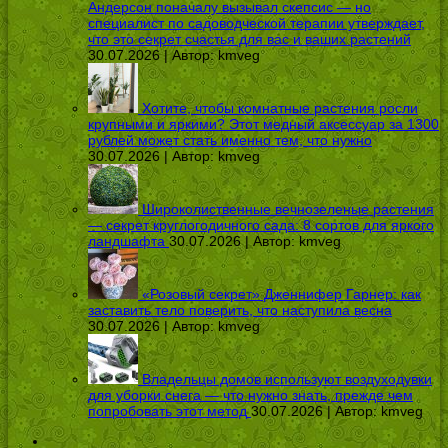
Андерсон поначалу вызывал скепсис — но
специалист по садоводческой терапии утверждает,
что это секрет счастья для вас и ваших растений
30.07.2026 | Автор:
kmveg
Хотите, чтобы комнатные растения росли
крупными и яркими? Этот медный аксессуар за 1300
рублей может стать именно тем, что нужно
30.07.2026 | Автор:
kmveg
Широколиственные вечнозеленые растения
— секрет круглогодичного сада: 8 сортов для яркого
ландшафта
30.07.2026 | Автор:
kmveg
«Розовый секрет» Дженнифер Гарнер: как
заставить тело поверить, что наступила весна
30.07.2026 | Автор:
kmveg
Владельцы домов используют воздуходувки
для уборки снега — что нужно знать, прежде чем
попробовать этот метод
30.07.2026 | Автор:
kmveg