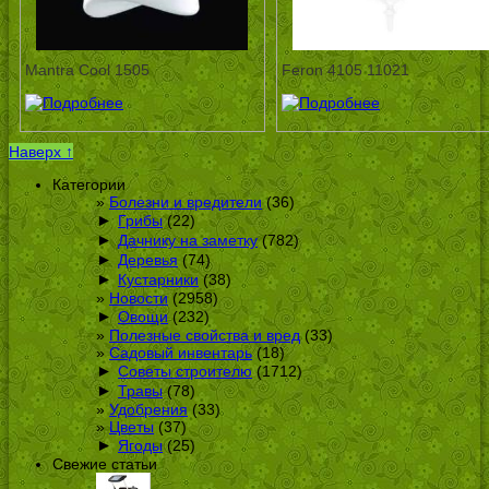
Mantra Cool 1505
Feron 4105 11021
Наверх ↑
Категории
Болезни и вредители
(36)
►
Грибы
(22)
►
Дачнику на заметку
(782)
►
Деревья
(74)
►
Кустарники
(38)
Новости
(2958)
►
Овощи
(232)
Полезные свойства и вред
(33)
Садовый инвентарь
(18)
►
Советы строителю
(1712)
►
Травы
(78)
Удобрения
(33)
Цветы
(37)
►
Ягоды
(25)
Свежие статьи