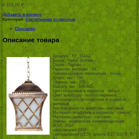
4,922.00
Р
УБ.
Добавить в корзину
Категория:
Светильники подвесные
.
Описание
Описание товара
Артикул - FE_11442,
Бренд - Feron (Китай),
Серия - Тартан,
Гарантия, месяцев - 24,
Рекомендуемые помещения - Улица,
Длина, мм - 235,
Ширина, мм - 235,
Высота, мм - 345-845,
Цвет плафонов и подвесок - белый,
Цвет арматуры - золото черненое,
Тип поверхности плафонов и подвесок -
матовый,
Тип поверхности арматуры - матовый,
Материал плафонов и подвесок - стекло,
Материал арматуры - силумин,
Лампы - компактная люминесцентная
(КЛЛ) ИЛИ
накаливания ИЛИ
светодиодная (LED), цоколь E27; 220 В; 60
Вт, ,