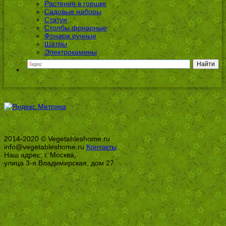
Растения в горшке
Садовые наборы
Статуи
Столбы фонарные
Фонари ручные
Шатры
Электрокамины
2014-2020 © Vegetableshome.ru
info@vegetableshome.ru
Контакты
Наш адрес: г. Москва,
улица 3-я Владимирская, дом 27