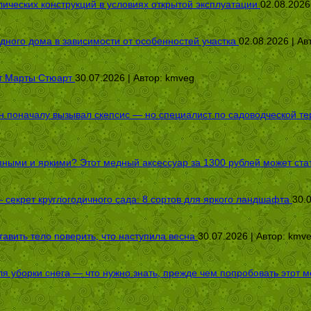
ических конструкций в условиях открытой эксплуатации
02.08.2026
дного дома в зависимости от особенностей участка
02.08.2026 | Ав
от Марты Стюарт
30.07.2026 | Автор:
kmveg
оначалу вызывал скепсис — но специалист по садоводческой терап
пными и яркими? Этот медный аксессуар за 1300 рублей может стат
секрет круглогодичного сада: 8 сортов для яркого ландшафта
30.
авить тело поверить, что наступила весна
30.07.2026 | Автор:
kmv
я уборки снега — что нужно знать, прежде чем попробовать этот м