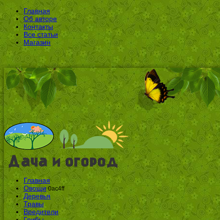
Главная
Об авторе
Контакты
Все статьи
Магазин
Главная
Овощи
0ac4ff
Деревья
Травы
Вредители
Грибы