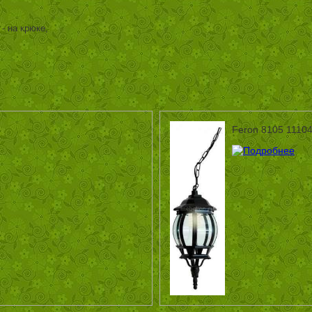
- на крюке,
Feron 8105 1110