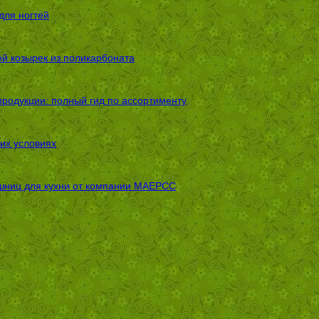
для ногтей
ой козырек из поликарбоната
родукции: полный гид по ассортименту
их условиях
шниц для кухни от компании МАЕРСС