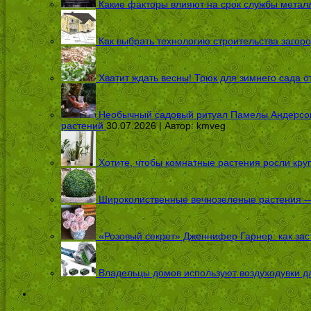
Какие факторы влияют на срок службы металл
Как выбрать технологию строительства загоро
Хватит ждать весны! Трюк для зимнего сада 
Необычный садовый ритуал Памелы Андерсон п
растений
30.07.2026 | Автор:
kmveg
Хотите, чтобы комнатные растения росли кру
Широколиственные вечнозеленые растения — 
«Розовый секрет» Дженнифер Гарнер: как заст
Владельцы домов используют воздуходувки дл