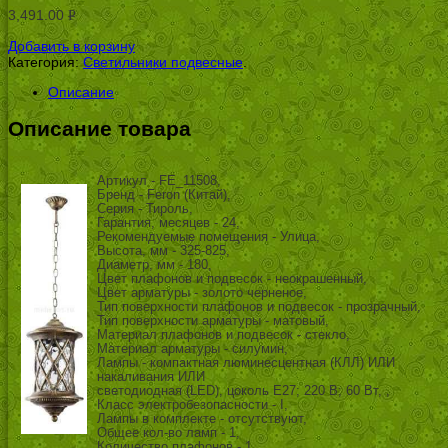
3,491.00
Р
УБ.
Добавить в корзину
Категория:
Светильники подвесные
.
Описание
Описание товара
Артикул - FE_11508,
Бренд - Feron (Китай),
Серия - Тироль,
Гарантия, месяцев - 24,
Рекомендуемые помещения - Улица,
Высота, мм - 325-825,
Диаметр, мм - 180,
Цвет плафонов и подвесок - неокрашенный,
Цвет арматуры - золото черненое,
Тип поверхности плафонов и подвесок - прозрачный,
Тип поверхности арматуры - матовый,
Материал плафонов и подвесок - стекло,
Материал арматуры - силумин,
Лампы - компактная люминесцентная (КЛЛ) ИЛИ
накаливания ИЛИ
светодиодная (LED), цоколь E27; 220 В; 60 Вт, ,
Класс электробезопасности - I,
Лампы в комплекте - отсутствуют,
Общее кол-во ламп - 1,
Количество плафонов - 1,