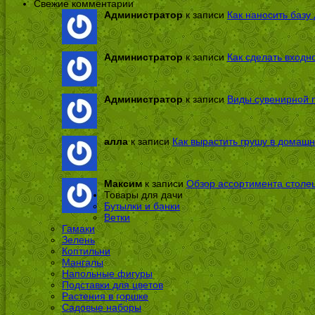
Свежие комментарии
Администратор
к записи
Как наносить базу 
Администратор
к записи
Как сделать входн
Администратор
к записи
Виды сувенирной п
алла
к записи
Как вырастить грушу в домашн
Максим
к записи
Обзор ассортимента столе
Товары для дачи
Бутылки и банки
Ветки
Гамаки
Зелень
Коптильни
Мангалы
Напольные фигуры
Подставки для цветов
Растения в горшке
Садовые наборы