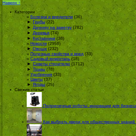
Наверх ↑
Категории
Болезни и вредители
(36)
►
Грибы
(22)
►
Дачнику на заметку
(782)
►
Деревья
(74)
►
Кустарники
(38)
Новости
(2958)
►
Овощи
(232)
Полезные свойства и вред
(33)
Садовый инвентарь
(18)
►
Советы строителю
(1712)
►
Травы
(78)
Удобрения
(33)
Цветы
(37)
►
Ягоды
(25)
Свежие статьи
Поломоечные роботы: инновации для бизнес
Как выбрать двери для общественных зданий