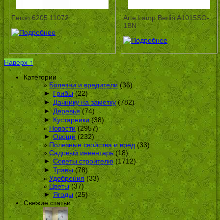
Feron 6205 11072
Arte Lamp Berlin A1015SO-
1BN
Наверх ↑
Категории
Болезни и вредители
(36)
►
Грибы
(22)
►
Дачнику на заметку
(782)
►
Деревья
(74)
►
Кустарники
(38)
Новости
(2957)
►
Овощи
(232)
Полезные свойства и вред
(33)
Садовый инвентарь
(18)
►
Советы строителю
(1712)
►
Травы
(78)
Удобрения
(33)
Цветы
(37)
►
Ягоды
(25)
Свежие статьи