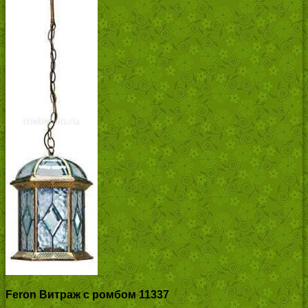
Feron Витраж с ромбом 11337