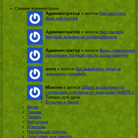
Свежие комментарии
Администратор
к записи
Как наносить
базу для ногтей
Администратор
к записи
Как сделать
входной козырек из поликарбоната
Администратор
к записи
Виды сувенирной
продукции: полный гид по ассортименту
алла
к записи
Как вырастить грушу в
домашних условиях
Максим
к записи
Обзор ассортимента
столешниц для кухни от компании МАЕРСС
Товары для дачи
Бутылки и банки
Ветки
Гамаки
Зелень
Коптильни
Мангалы
Напольные фигуры
Подставки для цветов