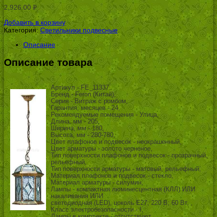
2,926.00
Р
УБ.
Добавить в корзину
Категория:
Светильники подвесные
.
Описание
Описание товара
Артикул - FE_11337,
Бренд - Feron (Китай),
Серия - Витраж с ромбом,
Гарантия, месяцев - 24,
Рекомендуемые помещения - Улица,
Длина, мм - 205,
Ширина, мм - 180,
Высота, мм - 280-780,
Цвет плафонов и подвесок - неокрашенный,
Цвет арматуры - золото черненое,
Тип поверхности плафонов и подвесок - прозрачный,
рельефный,
Тип поверхности арматуры - матовый, рельефный,
Материал плафонов и подвесок - стекло,
Материал арматуры - силумин,
Лампы - компактная люминесцентная (КЛЛ) ИЛИ
накаливания ИЛИ
светодиодная (LED), цоколь E27; 220 В; 60 Вт, ,
Класс электробезопасности - I,
Лампы в комплекте - отсутствуют,