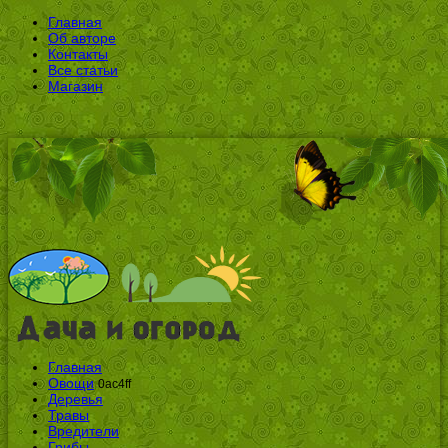
Главная
Об авторе
Контакты
Все статьи
Магазин
Главная
Овощи
0ac4ff
Деревья
Травы
Вредители
Грибы