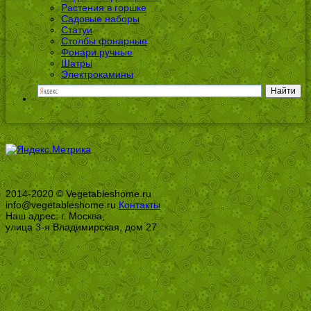
Растения в горшке
Садовые наборы
Статуи
Столбы фонарные
Фонари ручные
Шатры
Электрокамины
2014-2020 © Vegetableshome.ru
info@vegetableshome.ru
Контакты
Наш адрес: г. Москва,
улица 3-я Владимирская, дом 27