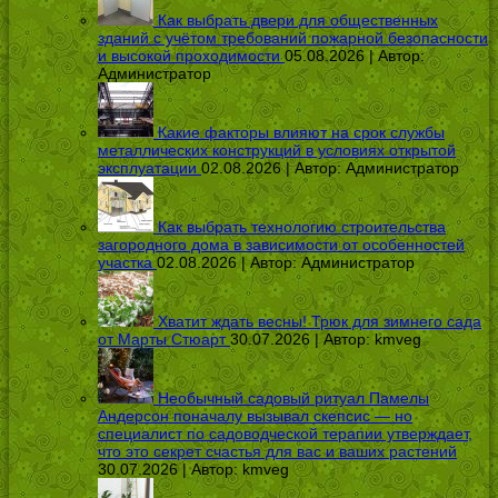
Как выбрать двери для общественных
зданий с учётом требований пожарной безопасности
и высокой проходимости
05.08.2026 | Автор:
Администратор
Какие факторы влияют на срок службы
металлических конструкций в условиях открытой
эксплуатации
02.08.2026 | Автор:
Администратор
Как выбрать технологию строительства
загородного дома в зависимости от особенностей
участка
02.08.2026 | Автор:
Администратор
Хватит ждать весны! Трюк для зимнего сада
от Марты Стюарт
30.07.2026 | Автор:
kmveg
Необычный садовый ритуал Памелы
Андерсон поначалу вызывал скепсис — но
специалист по садоводческой терапии утверждает,
что это секрет счастья для вас и ваших растений
30.07.2026 | Автор:
kmveg