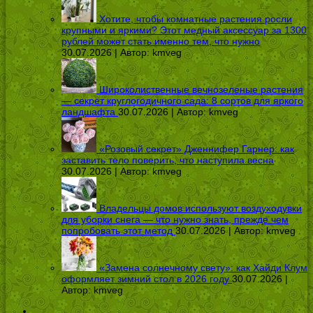
Хотите, чтобы комнатные растения росли
крупными и яркими? Этот медный аксессуар за 1300
рублей может стать именно тем, что нужно
30.07.2026 | Автор:
kmveg
Широколиственные вечнозеленые растения
— секрет круглогодичного сада: 8 сортов для яркого
ландшафта
30.07.2026 | Автор:
kmveg
«Розовый секрет» Дженнифер Гарнер: как
заставить тело поверить, что наступила весна
30.07.2026 | Автор:
kmveg
Владельцы домов используют воздуходувки
для уборки снега — что нужно знать, прежде чем
попробовать этот метод
30.07.2026 | Автор:
kmveg
«Замена солнечному свету»: как Хайди Клум
оформляет зимний стол в 2026 году
30.07.2026 |
Автор:
kmveg