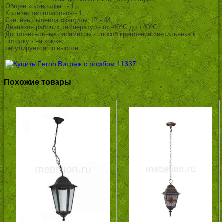
Общее кол-во ламп - 1,
Количество плафонов - 1,
Степень пылевлагозащиты, IP - 44,
Диапазон рабочих температур - от -40^C до +40^C,
Дополнительные параметры - способ крепления светильника к
потолку - на крюке,
регулируется по высоте
Похожие товары