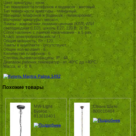
Цвет арматуры - хром,
Тип поверхности плафонов и подвесок - матовый,
Тип поверхности арматуры - глянцевый,
Материал плафонов и подвесок - поликарбонат,
Материал арматуры - металл,
Лампы - компактная люминесцентная (КЛЛ) ИЛИ
светодиодная (LED), цоколь E27; 220 В; 20 Вт, ,
Сопоставление с лампой накаливания - в 5 раз,
Класс электробезопасности - I,
Общая мощность, Вт - 120,
Лампы в комплекте - отсутствуют,
Общее кол-во ламп - 6,
Количество плафонов - 6,
Степень пылевлагозащиты, IP - 44,
Диапазон рабочих температур - от -40^C до +40^C,
Масса, кг - 5, 8
Похожие товары
MW-Light
Chiaro Шато
Бургос
800010404
813010401