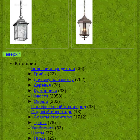
Наверх ↑
Категории
Болезни и вредители
(36)
►
Грибы
(22)
►
Дачнику на заметку
(782)
►
Деревья
(74)
►
Кустарники
(38)
Новости
(2958)
►
Овощи
(232)
Полезные свойства и вред
(33)
Садовый инвентарь
(18)
►
Советы строителю
(1712)
►
Травы
(78)
Удобрения
(33)
Цветы
(37)
►
Ягоды
(25)