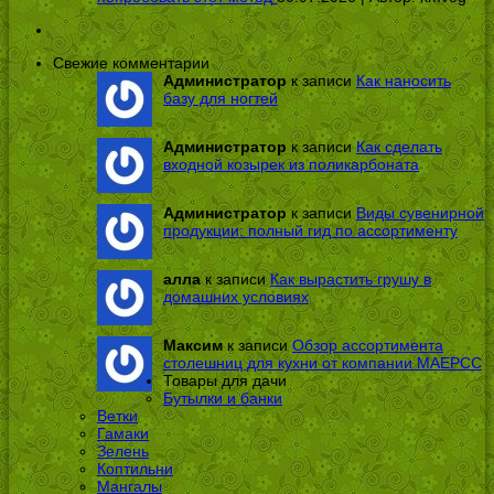
Свежие комментарии
Администратор
к записи
Как наносить
базу для ногтей
Администратор
к записи
Как сделать
входной козырек из поликарбоната
Администратор
к записи
Виды сувенирной
продукции: полный гид по ассортименту
алла
к записи
Как вырастить грушу в
домашних условиях
Максим
к записи
Обзор ассортимента
столешниц для кухни от компании МАЕРСС
Товары для дачи
Бутылки и банки
Ветки
Гамаки
Зелень
Коптильни
Мангалы