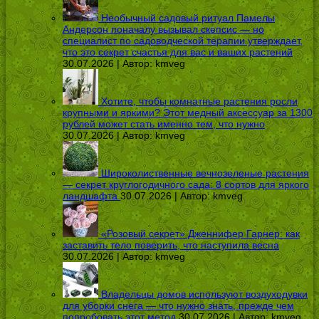
Необычный садовый ритуал Памелы
Андерсон поначалу вызывал скепсис — но
специалист по садоводческой терапии утверждает,
что это секрет счастья для вас и ваших растений
30.07.2026 | Автор:
kmveg
Хотите, чтобы комнатные растения росли
крупными и яркими? Этот медный аксессуар за 1300
рублей может стать именно тем, что нужно
30.07.2026 | Автор:
kmveg
Широколиственные вечнозеленые растения
— секрет круглогодичного сада: 8 сортов для яркого
ландшафта
30.07.2026 | Автор:
kmveg
«Розовый секрет» Дженнифер Гарнер: как
заставить тело поверить, что наступила весна
30.07.2026 | Автор:
kmveg
Владельцы домов используют воздуходувки
для уборки снега — что нужно знать, прежде чем
попробовать этот метод
30.07.2026 | Автор:
kmveg