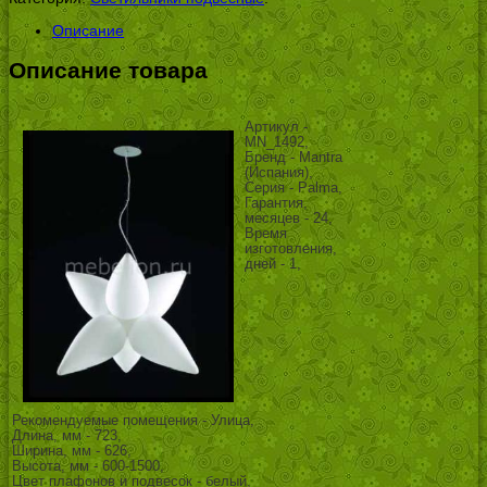
Описание
Описание товара
Артикул -
MN_1492,
Бренд - Mantra
(Испания),
Серия - Palma,
Гарантия,
месяцев - 24,
Время
изготовления,
дней - 1,
Рекомендуемые помещения - Улица,
Длина, мм - 723,
Ширина, мм - 626,
Высота, мм - 600-1500,
Цвет плафонов и подвесок - белый,