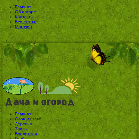
Главная
Об авторе
Контакты
Все статьи
Магазин
Главная
Овощи
0ac4ff
Деревья
Травы
Вредители
Грибы