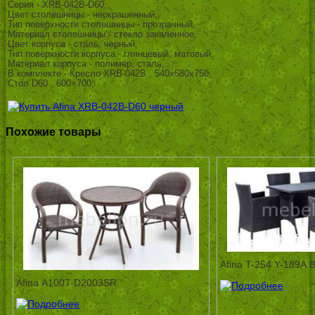
Серия - XRB-042B-D60,
Цвет столешницы - неокрашенный,
Тип поверхности столешницы - прозрачный,
Материал столешницы - стекло закаленное,
Цвет корпуса - сталь, черный,
Тип поверхности корпуса - глянцевый, матовый,
Материал корпуса - полимер, сталь,
В комплекте - Кресло ХRB-042В , 540x580x750,
Стол D60 , 600×700,
Похожие товары
Afina T-254 Y-189А
Afina А1007-D2003SR