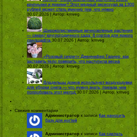
крупными и яркими? Этот медный аксессуар за 1300
рублей может стать именно тем, что нужно
30.07.2026 | Автор:
kmveg
Широколиственные вечнозеленые растения
— секрет круглогодичного сада: 8 сортов для яркого
ландшафта
30.07.2026 | Автор:
kmveg
«Розовый секрет» Дженнифер Гарнер: как
заставить тело поверить, что наступила весна
30.07.2026 | Автор:
kmveg
Владельцы домов используют воздуходувки
для уборки снега — что нужно знать, прежде чем
попробовать этот метод
30.07.2026 | Автор:
kmveg
Свежие комментарии
Администратор
к записи
Как наносить
базу для ногтей
Администратор
к записи
Как сделать