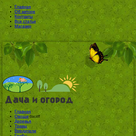
Главная
Об авторе
Контакты
Все статьи
Магазин
Главная
Овощи
0ac4ff
Деревья
Травы
Вредители
Грибы