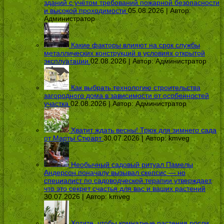
зданий с учётом требований пожарной безопасности
и высокой проходимости
05.08.2026 | Автор:
Администратор
Какие факторы влияют на срок службы
металлических конструкций в условиях открытой
эксплуатации
02.08.2026 | Автор:
Администратор
Как выбрать технологию строительства
загородного дома в зависимости от особенностей
участка
02.08.2026 | Автор:
Администратор
Хватит ждать весны! Трюк для зимнего сада
от Марты Стюарт
30.07.2026 | Автор:
kmveg
Необычный садовый ритуал Памелы
Андерсон поначалу вызывал скепсис — но
специалист по садоводческой терапии утверждает,
что это секрет счастья для вас и ваших растений
30.07.2026 | Автор:
kmveg
Хотите, чтобы комнатные растения росли