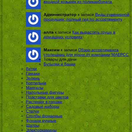
входной козырек из поликарбоната
Администратор
к записи
Виды сувенирной
продукции: полный гид по ассортименту
алла
к записи
Как вырастить грушу в
домашних условиях
Максим
к записи
Обзор ассортимента
столешниц для кухни от компании МАЕРСС
Товары для дачи
Бутылки и банки
Ветки
Гамаки
Зелень
Коптильни
Мангалы
Напольные фигуры
Подставки для цветов
Растения в горшке
Садовые наборы
Статуи
Столбы фонарные
Фонари ручные
Шатры
Электрокамины