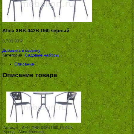
Afina ХRB-042В-D60 черный
8,700.00
Р
УБ.
Добавить в корзину
Категория:
Садовые наборы
.
Описание
Описание товара
Артикул - AFN_XRB-042B-D60_BLACK,
Бренд - Afina (Россия),