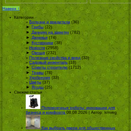
Наверх ↑
Категории
Болезни и вредители
(36)
►
Грибы
(22)
►
Дачнику на заметку
(782)
►
Деревья
(74)
►
Кустарники
(38)
Новости
(2958)
►
Овощи
(232)
Полезные свойства и вред
(33)
Садовый инвентарь
(18)
►
Советы строителю
(1712)
►
Травы
(78)
Удобрения
(33)
Цветы
(37)
►
Ягоды
(25)
Свежие статьи
Поломоечные роботы: инновации для
бизнеса и комфорта
08.08.2026 | Автор:
kmveg
Как выбрать двери для общественных