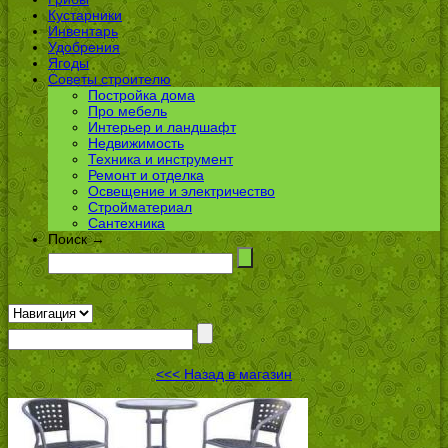
Кустарники
Инвентарь
Удобрения
Ягоды
Советы строителю
Постройка дома
Про мебель
Интерьер и ландшафт
Недвижимость
Техника и инструмент
Ремонт и отделка
Освещение и электричество
Стройматериал
Сантехника
Поиск →
<<< Назад в магазин