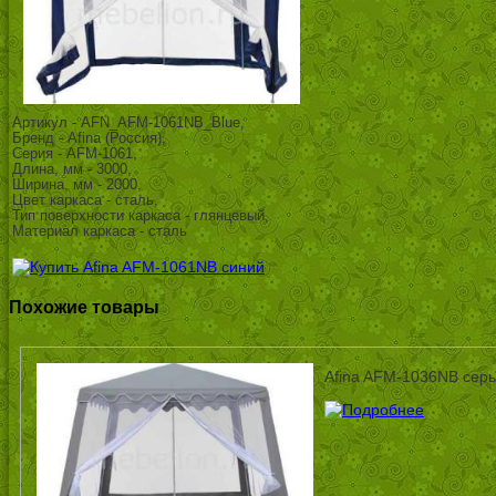
Артикул - AFN_AFM-1061NB_Blue,
Бренд - Afina (Россия),
Серия - AFM-1061,
Длина, мм - 3000,
Ширина, мм - 2000,
Цвет каркаса - сталь,
Тип поверхности каркаса - глянцевый,
Материал каркаса - сталь
Похожие товары
Afina AFM-1036NB сер