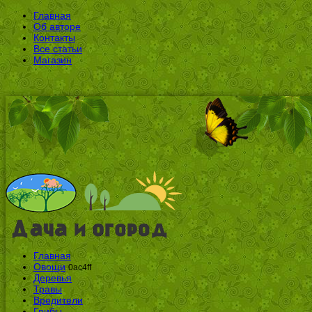
Главная
Об авторе
Контакты
Все статьи
Магазин
Главная
Овощи
0ac4ff
Деревья
Травы
Вредители
Грибы