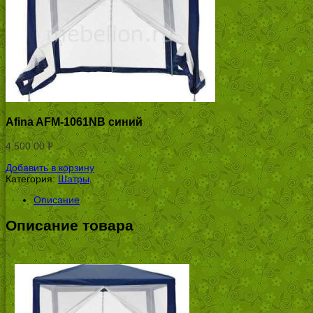
Afina AFM-1061NB синий
4,500.00
Р
УБ.
Добавить в корзину
Категория:
Шатры
.
Описание
Описание товара