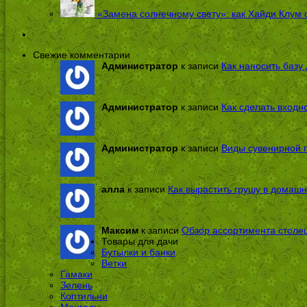
«Замена солнечному свету»: как Хайди Клум 
Свежие комментарии
Администратор
к записи
Как наносить базу 
Администратор
к записи
Как сделать входн
Администратор
к записи
Виды сувенирной п
алла
к записи
Как вырастить грушу в домашн
Максим
к записи
Обзор ассортимента столе
Товары для дачи
Бутылки и банки
Ветки
Гамаки
Зелень
Коптильни