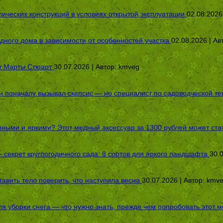
ических конструкций в условиях открытой эксплуатации
02.08.2026
дного дома в зависимости от особенностей участка
02.08.2026 | Ав
от Марты Стюарт
30.07.2026 | Автор:
kmveg
оначалу вызывал скепсис — но специалист по садоводческой терап
пными и яркими? Этот медный аксессуар за 1300 рублей может стат
секрет круглогодичного сада: 8 сортов для яркого ландшафта
30.
авить тело поверить, что наступила весна
30.07.2026 | Автор:
kmv
я уборки снега — что нужно знать, прежде чем попробовать этот м