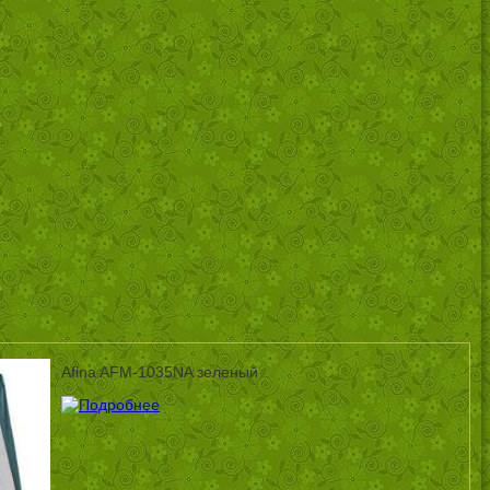
Afina AFM-1035NA зеленый