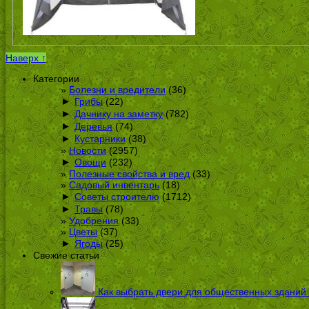
Наверх ↑
Категории
Болезни и вредители
(36)
►
Грибы
(22)
►
Дачнику на заметку
(782)
►
Деревья
(74)
►
Кустарники
(38)
Новости
(2957)
►
Овощи
(232)
Полезные свойства и вред
(33)
Садовый инвентарь
(18)
►
Советы строителю
(1712)
►
Травы
(78)
Удобрения
(33)
Цветы
(37)
►
Ягоды
(25)
Свежие статьи
Как выбрать двери для общественных зданий