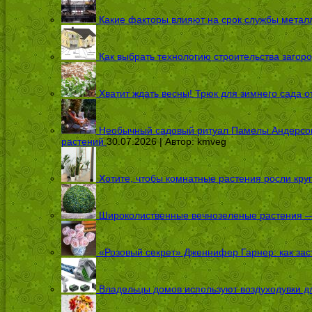
Какие факторы влияют на срок службы металл
Как выбрать технологию строительства загоро
Хватит ждать весны! Трюк для зимнего сада 
Необычный садовый ритуал Памелы Андерсон п
растений
30.07.2026 | Автор:
kmveg
Хотите, чтобы комнатные растения росли кру
Широколиственные вечнозеленые растения — 
«Розовый секрет» Дженнифер Гарнер: как заст
Владельцы домов используют воздуходувки дл