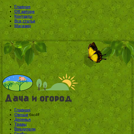
Главная
Об авторе
Контакты
Все статьи
Магазин
Главная
Овощи
0ac4ff
Деревья
Травы
Вредители
Грибы