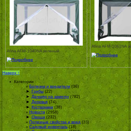
Afina AFM-1061NA з
Afina AFM-1040NA зеленый
Наверх ↑
Категории
Болезни и вредители
(36)
►
Грибы
(22)
►
Дачнику на заметку
(782)
►
Деревья
(74)
►
Кустарники
(38)
Новости
(2958)
►
Овощи
(232)
Полезные свойства и вред
(33)
Садовый инвентарь
(18)