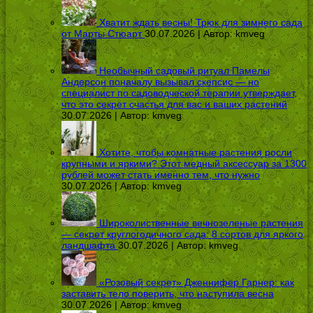
Хватит ждать весны! Трюк для зимнего сада
от Марты Стюарт
30.07.2026 | Автор:
kmveg
Необычный садовый ритуал Памелы
Андерсон поначалу вызывал скепсис — но
специалист по садоводческой терапии утверждает,
что это секрет счастья для вас и ваших растений
30.07.2026 | Автор:
kmveg
Хотите, чтобы комнатные растения росли
крупными и яркими? Этот медный аксессуар за 1300
рублей может стать именно тем, что нужно
30.07.2026 | Автор:
kmveg
Широколиственные вечнозеленые растения
— секрет круглогодичного сада: 8 сортов для яркого
ландшафта
30.07.2026 | Автор:
kmveg
«Розовый секрет» Дженнифер Гарнер: как
заставить тело поверить, что наступила весна
30.07.2026 | Автор:
kmveg