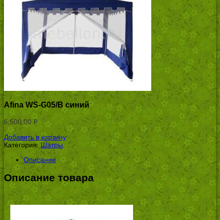
Afina WS-G05/B синий
6,500.00
Р
УБ.
Добавить в корзину
Категория:
Шатры
.
Описание
Описание товара