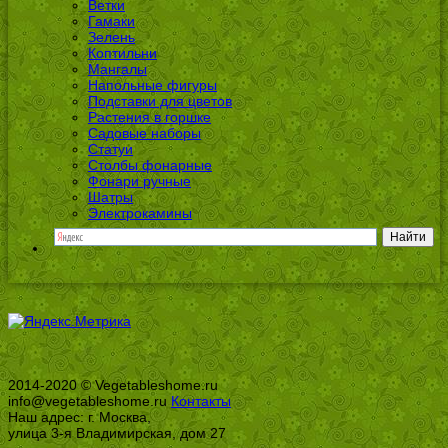
Ветки
Гамаки
Зелень
Коптильни
Мангалы
Напольные фигуры
Подставки для цветов
Растения в горшке
Садовые наборы
Статуи
Столбы фонарные
Фонари ручные
Шатры
Электрокамины
2014-2020 © Vegetableshome.ru
info@vegetableshome.ru
Контакты
Наш адрес: г. Москва,
улица 3-я Владимирская, дом 27