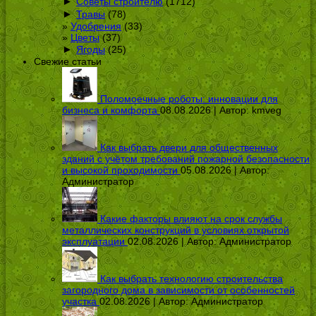
►
Советы строителю
(1712)
►
Травы
(78)
Удобрения
(33)
Цветы
(37)
►
Ягоды
(25)
Свежие статьи
Поломоечные роботы: инновации для
бизнеса и комфорта
08.08.2026 | Автор:
kmveg
Как выбрать двери для общественных
зданий с учётом требований пожарной безопасности
и высокой проходимости
05.08.2026 | Автор:
Администратор
Какие факторы влияют на срок службы
металлических конструкций в условиях открытой
эксплуатации
02.08.2026 | Автор:
Администратор
Как выбрать технологию строительства
загородного дома в зависимости от особенностей
участка
02.08.2026 | Автор:
Администратор