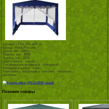
Артикул - AFN_WS-G05_B,
Бренд - Afina (Россия),
Длина, мм - 3000,
Ширина, мм - 3000,
Высота, мм - 2500,
Цвет каркаса - серый,
Тип поверхности каркаса - глянцевый,
Материал каркаса - сталь,
Компоненты, входящие в комплект - колышки,
растяжки
Похожие товары