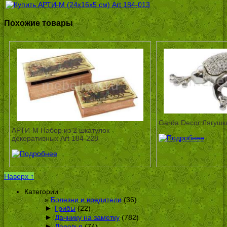
Похожие товары
Garda Decor Лягушк
АРТИ-М Набор из 2 шкатулок
декоративных Art 184-228
Наверх ↑
Категории
Болезни и вредители
(36)
►
Грибы
(22)
►
Дачнику на заметку
(782)
►
Деревья
(74)