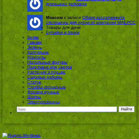
домашних условиях
Максим
к записи
Обзор ассортимента
столешниц для кухни от компании МАЕРСС
Товары для дачи
Бутылки и банки
Ветки
Гамаки
Зелень
Коптильни
Мангалы
Напольные фигуры
Подставки для цветов
Растения в горшке
Садовые наборы
Статуи
Столбы фонарные
Фонари ручные
Шатры
Электрокамины