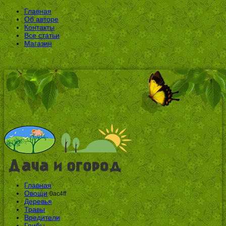
Главная
Об авторе
Контакты
Все статьи
Магазин
Главная
Овощи
0ac4ff
Деревья
Травы
Вредители
Грибы