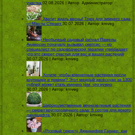
участка
02.08.2026 | Автор:
Администратор
Хватит ждать весны! Трюк для зимнего сада
от Марты Стюарт
30.07.2026 | Автор:
kmveg
Необычный садовый ритуал Памелы
Андерсон поначалу вызывал скепсис — но
специалист по садоводческой терапии утверждает,
что это секрет счастья для вас и ваших растений
30.07.2026 | Автор:
kmveg
Хотите, чтобы комнатные растения росли
крупными и яркими? Этот медный аксессуар за 1300
рублей может стать именно тем, что нужно
30.07.2026 | Автор:
kmveg
Широколиственные вечнозеленые растения
— секрет круглогодичного сада: 8 сортов для яркого
ландшафта
30.07.2026 | Автор:
kmveg
«Розовый секрет» Дженнифер Гарнер: как