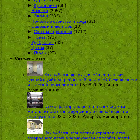
►
Кустарники
(38)
Новости
(2957)
►
Овощи
(232)
Полезные свойства и вред
(33)
Садовый инвентарь
(18)
►
Советы строителю
(1712)
►
Травы
(78)
Удобрения
(33)
Цветы
(37)
►
Ягоды
(25)
Свежие статьи
Как выбрать двери для общественных
зданий с учётом требований пожарной безопасности
и высокой проходимости
05.08.2026 | Автор:
Администратор
Какие факторы влияют на срок службы
металлических конструкций в условиях открытой
эксплуатации
02.08.2026 | Автор:
Администратор
Как выбрать технологию строительства
загородного дома в зависимости от особенностей