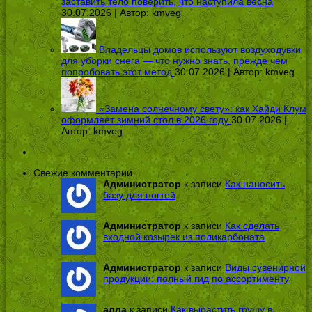
заставить тело поверить, что наступила весна
30.07.2026 | Автор:
kmveg
Владельцы домов используют воздуходувки
для уборки снега — что нужно знать, прежде чем
попробовать этот метод
30.07.2026 | Автор:
kmveg
«Замена солнечному свету»: как Хайди Клум
оформляет зимний стол в 2026 году
30.07.2026 |
Автор:
kmveg
Свежие комментарии
Администратор
к записи
Как наносить
базу для ногтей
Администратор
к записи
Как сделать
входной козырек из поликарбоната
Администратор
к записи
Виды сувенирной
продукции: полный гид по ассортименту
алла
к записи
Как вырастить грушу в