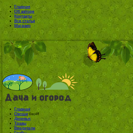
Главная
Об авторе
Контакты
Все статьи
Магазин
Главная
Овощи
0ac4ff
Деревья
Травы
Вредители
Грибы