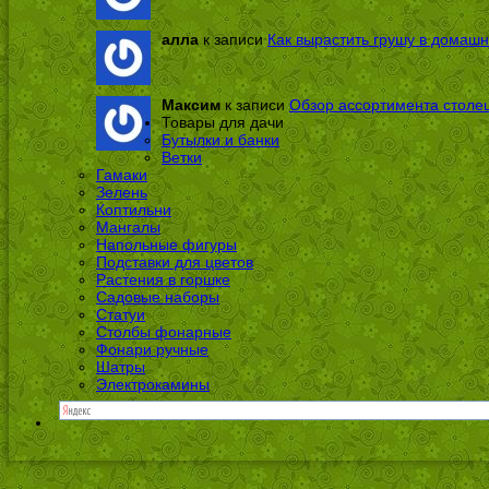
алла
к записи
Как вырастить грушу в домашн
Максим
к записи
Обзор ассортимента столе
Товары для дачи
Бутылки и банки
Ветки
Гамаки
Зелень
Коптильни
Мангалы
Напольные фигуры
Подставки для цветов
Растения в горшке
Садовые наборы
Статуи
Столбы фонарные
Фонари ручные
Шатры
Электрокамины