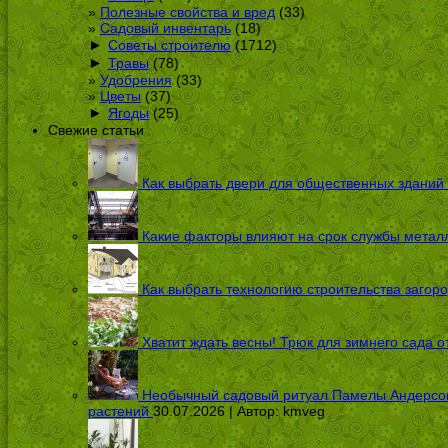
Полезные свойства и вред
(33)
Садовый инвентарь
(18)
►
Советы строителю
(1712)
►
Травы
(78)
Удобрения
(33)
Цветы
(37)
►
Ягоды
(25)
Свежие статьи
Как выбрать двери для общественных зданий
Какие факторы влияют на срок службы металл
Как выбрать технологию строительства загоро
Хватит ждать весны! Трюк для зимнего сада 
Необычный садовый ритуал Памелы Андерсон п
растений
30.07.2026 | Автор:
kmveg