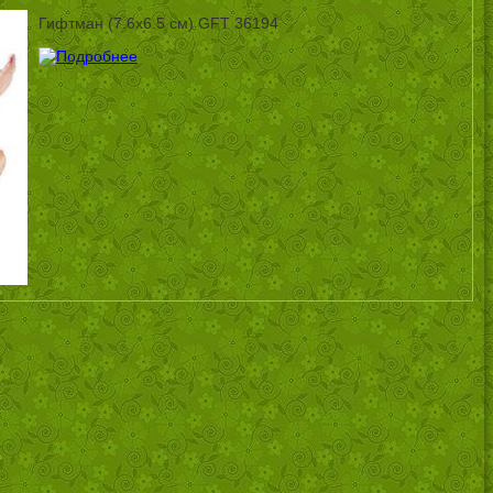
Гифтман (7.6х6.5 см) GFT 36194