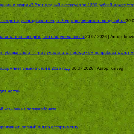
пными и яркими? Этот медный аксессуар за 1300 рублей может стат
секрет круглогодичного сада: 8 сортов для яркого ландшафта
30.
авить тело поверить, что наступила весна
30.07.2026 | Автор:
kmv
я уборки снега — что нужно знать, прежде чем попробовать этот м
оформляет зимний стол в 2026 году
30.07.2026 | Автор:
kmveg
для ногтей
ой козырек из поликарбоната
родукции: полный гид по ассортименту