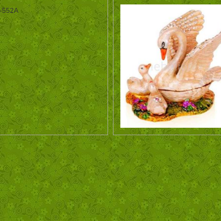
-552A