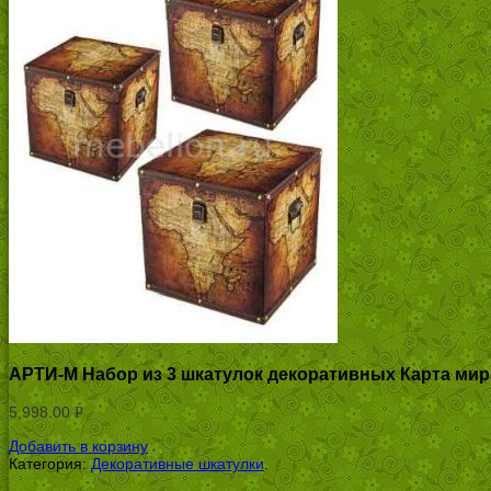
АРТИ-М Набор из 3 шкатулок декоративных Карта мир
5,998.00
Р
УБ.
Добавить в корзину
Категория:
Декоративные шкатулки
.