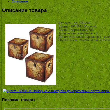
Описание
Описание товара
Артикул - art_706-248,
Бренд - АРТИ-М (Россия),
Серия - Карта мира 706,
Количество предметов - 3,
Дополнительные параметры - раз
30х30х30 см, 24х24х24 см, 20х20
Похожие товары