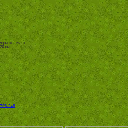
меры шкатулок:
х20 см