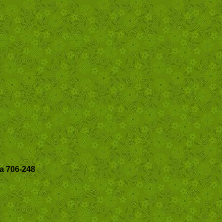
а 706-248