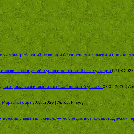
 с учётом требований пожарной безопасности и высокой проходимо
ических конструкций в условиях открытой эксплуатации
02.08.2026
дного дома в зависимости от особенностей участка
02.08.2026 | Ав
от Марты Стюарт
30.07.2026 | Автор:
kmveg
оначалу вызывал скепсис — но специалист по садоводческой терап