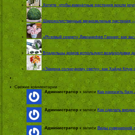
Хотите, чтобы комнатные растения росли кру
Широколиственные вечнозеленые растения — 
«Розовый секрет» Дженнифер Гарнер: как заст
Владельцы домов используют воздуходувки дл
«Замена солнечному свету»: как Хайди Клум 
Свежие комментарии
Администратор
к записи
Как наносить базу 
Администратор
к записи
Как сделать входн
Администратор
к записи
Виды сувенирной п