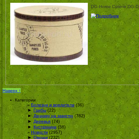
DG-Home Coterie DG-D
Наверх ↑
Категории
Болезни и вредители
(36)
►
Грибы
(22)
►
Дачнику на заметку
(782)
►
Деревья
(74)
►
Кустарники
(38)
Новости
(2957)
►
Овощи
(232)