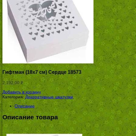
Гифтман (18х7 см) Сердце 18573
2,192.00
Р
УБ.
Добавить в корзину
Категория:
Декоративные шкатулки
.
Описание
Описание товара