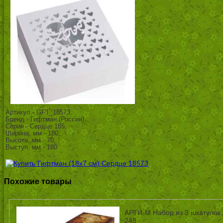
Артикул - GFT_18573,
Бренд - Гифтман (Россия),
Серия - Сердце 185,
Ширина, мм - 180,
Высота, мм - 70,
Выступ, мм - 180
Похожие товары
АРТИ-М Набор из 3 шкатулок 
248