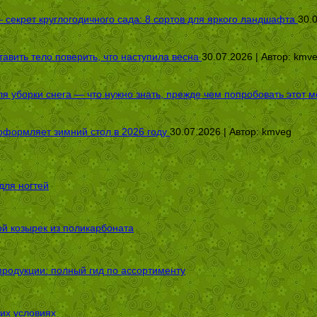
секрет круглогодичного сада: 8 сортов для яркого ландшафта
30.
авить тело поверить, что наступила весна
30.07.2026 | Автор:
kmv
я уборки снега — что нужно знать, прежде чем попробовать этот м
оформляет зимний стол в 2026 году
30.07.2026 | Автор:
kmveg
для ногтей
ой козырек из поликарбоната
родукции: полный гид по ассортименту
их условиях