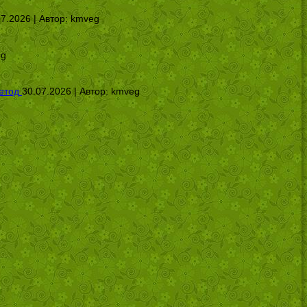
07.2026 | Автор:
kmveg
eg
етод
30.07.2026 | Автор:
kmveg