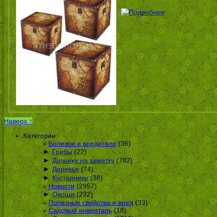
Наверх ↑
Категории
Болезни и вредители
(36)
►
Грибы
(22)
►
Дачнику на заметку
(782)
►
Деревья
(74)
►
Кустарники
(38)
Новости
(2957)
►
Овощи
(232)
Полезные свойства и вред
(33)
Садовый инвентарь
(18)