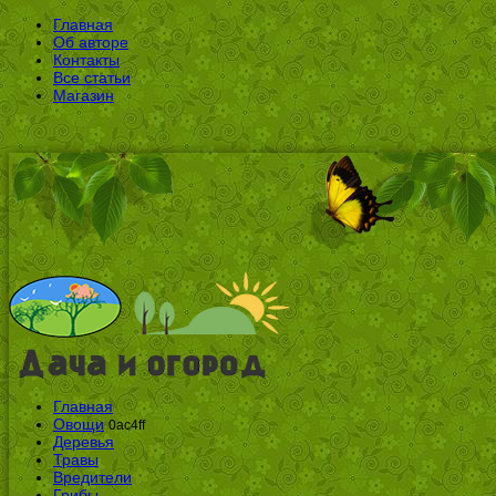
Главная
Об авторе
Контакты
Все статьи
Магазин
Главная
Овощи
0ac4ff
Деревья
Травы
Вредители
Грибы