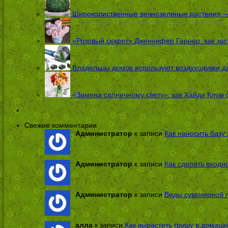
Широколиственные вечнозеленые растения — 
«Розовый секрет» Дженнифер Гарнер: как заст
Владельцы домов используют воздуходувки дл
«Замена солнечному свету»: как Хайди Клум 
Свежие комментарии
Администратор
к записи
Как наносить базу 
Администратор
к записи
Как сделать входн
Администратор
к записи
Виды сувенирной п
алла
к записи
Как вырастить грушу в домашн