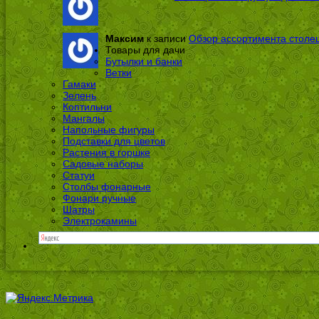
Максим
к записи
Обзор ассортимента столе
Товары для дачи
Бутылки и банки
Ветки
Гамаки
Зелень
Коптильни
Мангалы
Напольные фигуры
Подставки для цветов
Растения в горшке
Садовые наборы
Статуи
Столбы фонарные
Фонари ручные
Шатры
Электрокамины