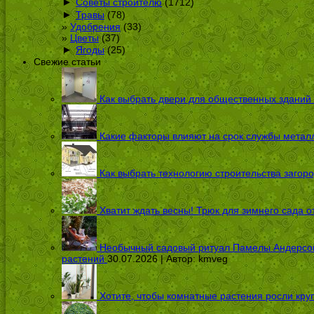
►
Советы строителю
(1712)
►
Травы
(78)
Удобрения
(33)
Цветы
(37)
►
Ягоды
(25)
Свежие статьи
Как выбрать двери для общественных зданий
Какие факторы влияют на срок службы металл
Как выбрать технологию строительства загоро
Хватит ждать весны! Трюк для зимнего сада 
Необычный садовый ритуал Памелы Андерсон п
растений
30.07.2026 | Автор:
kmveg
Хотите, чтобы комнатные растения росли кру