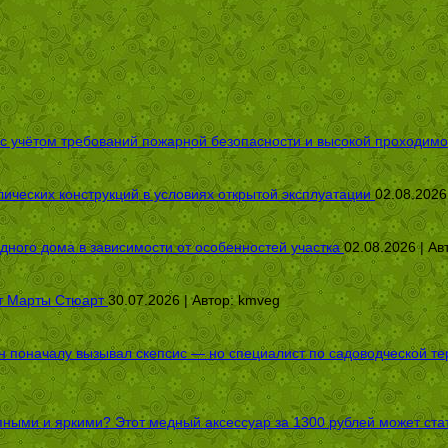
 с учётом требований пожарной безопасности и высокой проходимо
ических конструкций в условиях открытой эксплуатации
02.08.2026
дного дома в зависимости от особенностей участка
02.08.2026 | Ав
от Марты Стюарт
30.07.2026 | Автор:
kmveg
оначалу вызывал скепсис — но специалист по садоводческой терап
пными и яркими? Этот медный аксессуар за 1300 рублей может стат