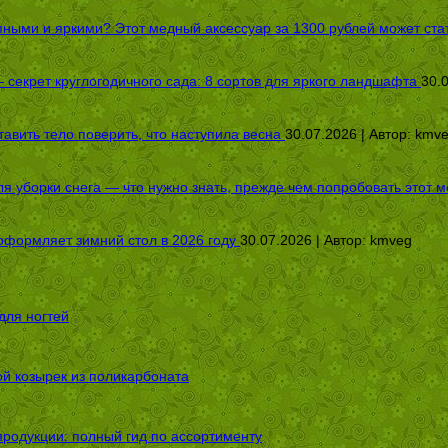
пными и яркими? Этот медный аксессуар за 1300 рублей может стат
секрет круглогодичного сада: 8 сортов для яркого ландшафта
30.
авить тело поверить, что наступила весна
30.07.2026 | Автор:
kmv
я уборки снега — что нужно знать, прежде чем попробовать этот м
оформляет зимний стол в 2026 году
30.07.2026 | Автор:
kmveg
для ногтей
ой козырек из поликарбоната
родукции: полный гид по ассортименту