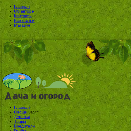
Главная
Об авторе
Контакты
Все статьи
Магазин
Главная
Овощи
0ac4ff
Деревья
Травы
Вредители
Грибы