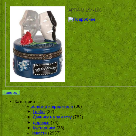
АРТИ-М 194-106
Наверх ↑
Категории
Болезни и вредители
(36)
►
Грибы
(22)
►
Дачнику на заметку
(782)
►
Деревья
(74)
►
Кустарники
(38)
Новости
(2957)