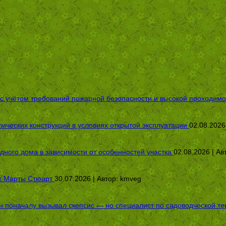
 с учётом требований пожарной безопасности и высокой проходимо
ических конструкций в условиях открытой эксплуатации
02.08.2026
дного дома в зависимости от особенностей участка
02.08.2026 | Ав
от Марты Стюарт
30.07.2026 | Автор:
kmveg
оначалу вызывал скепсис — но специалист по садоводческой терап