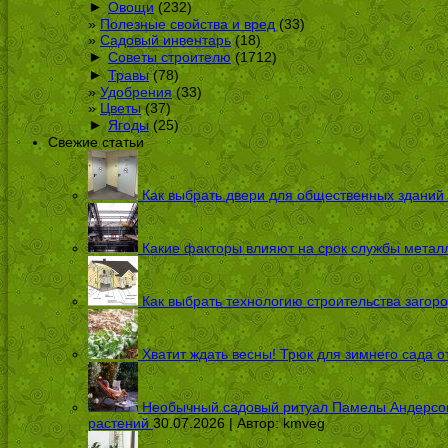
►
Овощи
(232)
Полезные свойства и вред
(33)
Садовый инвентарь
(18)
►
Советы строителю
(1712)
►
Травы
(78)
Удобрения
(33)
Цветы
(37)
►
Ягоды
(25)
Свежие статьи
Как выбрать двери для общественных зданий
Какие факторы влияют на срок службы металл
Как выбрать технологию строительства загоро
Хватит ждать весны! Трюк для зимнего сада 
Необычный садовый ритуал Памелы Андерсон п
растений
30.07.2026 | Автор:
kmveg