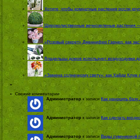
Хотите, чтобы комнатные растения росли кру
Широколиственные вечнозеленые растения — 
«Розовый секрет» Дженнифер Гарнер: как заст
Владельцы домов используют воздуходувки дл
«Замена солнечному свету»: как Хайди Клум 
Свежие комментарии
Администратор
к записи
Как наносить базу 
Администратор
к записи
Как сделать входн
Администратор
к записи
Виды сувенирной п