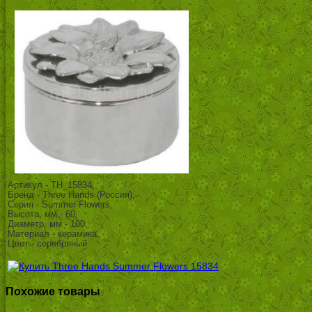
Артикул - TH_15834,
Бренд - Three Hands (Россия),
Серия - Summer Flowers,
Высота, мм - 60,
Диаметр, мм - 100,
Материал - керамика,
Цвет - серебряный
Похожие товары