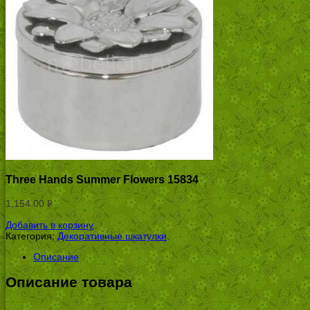
Three Hands Summer Flowers 15834
1,154.00
Р
УБ.
Добавить в корзину
Категория:
Декоративные шкатулки
.
Описание
Описание товара