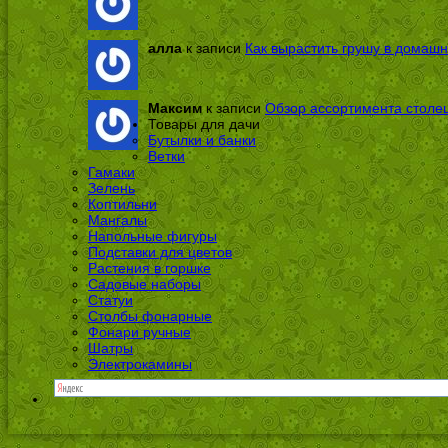
алла
к записи
Как вырастить грушу в домашн
Максим
к записи
Обзор ассортимента столе
Товары для дачи
Бутылки и банки
Ветки
Гамаки
Зелень
Коптильни
Мангалы
Напольные фигуры
Подставки для цветов
Растения в горшке
Садовые наборы
Статуи
Столбы фонарные
Фонари ручные
Шатры
Электрокамины