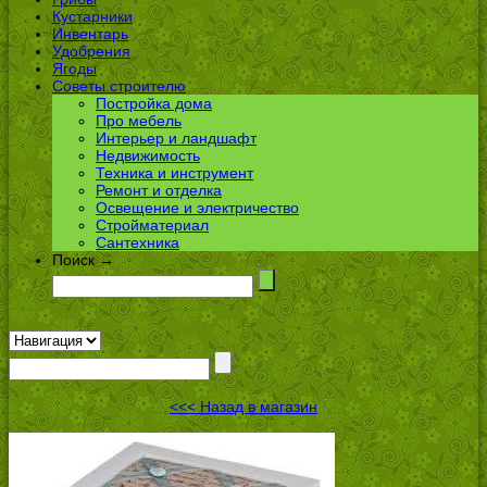
Кустарники
Инвентарь
Удобрения
Ягоды
Советы строителю
Постройка дома
Про мебель
Интерьер и ландшафт
Недвижимость
Техника и инструмент
Ремонт и отделка
Освещение и электричество
Стройматериал
Сантехника
Поиск →
<<< Назад в магазин