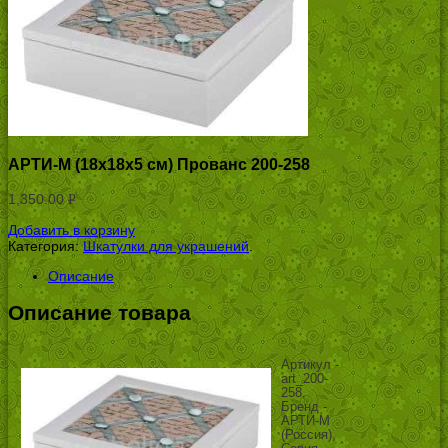
АРТИ-М (18х18х5 см) Прованс 200-258
1,350.00
Р
УБ.
Добавить в корзину
Категория:
Шкатулки для украшений
.
Описание
Описание товара
Артикул -
art_200-
258,
Бренд -
АРТИ-М
(Россия),