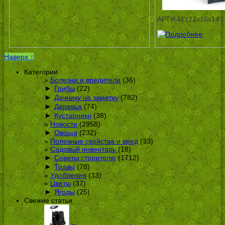
АРТИ-М (22х16х14 с
Наверх ↑
Категории
Болезни и вредители
(36)
►
Грибы
(22)
►
Дачнику на заметку
(782)
►
Деревья
(74)
►
Кустарники
(38)
Новости
(2958)
►
Овощи
(232)
Полезные свойства и вред
(33)
Садовый инвентарь
(18)
►
Советы строителю
(1712)
►
Травы
(78)
Удобрения
(33)
Цветы
(37)
►
Ягоды
(25)
Свежие статьи