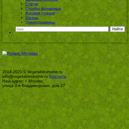
Статуи
Столбы фонарные
Фонари ручные
Шатры
Электрокамины
2014-2020 © Vegetableshome.ru
info@vegetableshome.ru
Контакты
Наш адрес: г. Москва,
улица 3-я Владимирская, дом 27