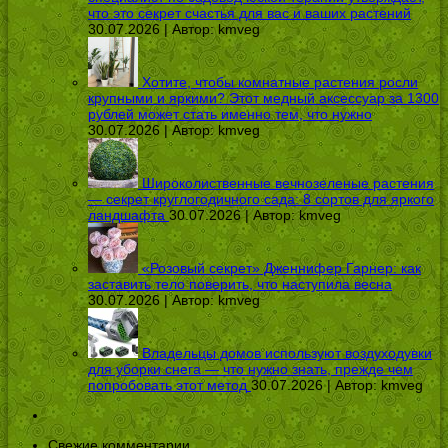
что это секрет счастья для вас и ваших растений
30.07.2026 | Автор:
kmveg
Хотите, чтобы комнатные растения росли
крупными и яркими? Этот медный аксессуар за 1300
рублей может стать именно тем, что нужно
30.07.2026 | Автор:
kmveg
Широколиственные вечнозеленые растения
— секрет круглогодичного сада: 8 сортов для яркого
ландшафта
30.07.2026 | Автор:
kmveg
«Розовый секрет» Дженнифер Гарнер: как
заставить тело поверить, что наступила весна
30.07.2026 | Автор:
kmveg
Владельцы домов используют воздуходувки
для уборки снега — что нужно знать, прежде чем
попробовать этот метод
30.07.2026 | Автор:
kmveg
Свежие комментарии