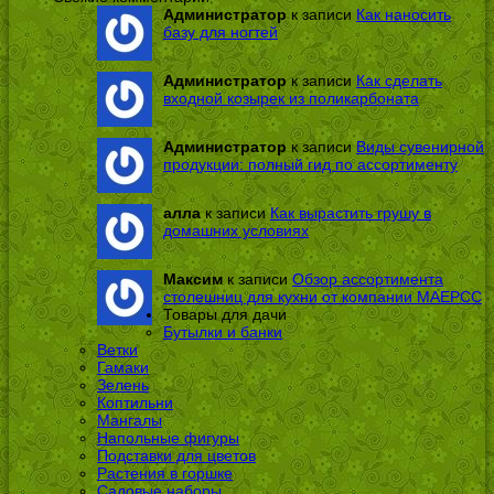
Администратор
к записи
Как наносить
базу для ногтей
Администратор
к записи
Как сделать
входной козырек из поликарбоната
Администратор
к записи
Виды сувенирной
продукции: полный гид по ассортименту
алла
к записи
Как вырастить грушу в
домашних условиях
Максим
к записи
Обзор ассортимента
столешниц для кухни от компании МАЕРСС
Товары для дачи
Бутылки и банки
Ветки
Гамаки
Зелень
Коптильни
Мангалы
Напольные фигуры
Подставки для цветов
Растения в горшке
Садовые наборы