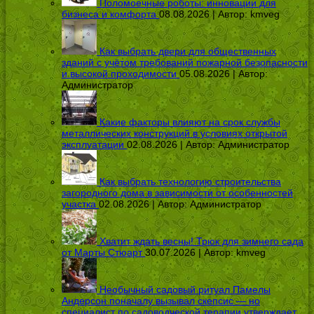
Поломоечные роботы: инновации для
бизнеса и комфорта
08.08.2026 | Автор:
kmveg
Как выбрать двери для общественных
зданий с учётом требований пожарной безопасности
и высокой проходимости
05.08.2026 | Автор:
Администратор
Какие факторы влияют на срок службы
металлических конструкций в условиях открытой
эксплуатации
02.08.2026 | Автор:
Администратор
Как выбрать технологию строительства
загородного дома в зависимости от особенностей
участка
02.08.2026 | Автор:
Администратор
Хватит ждать весны! Трюк для зимнего сада
от Марты Стюарт
30.07.2026 | Автор:
kmveg
Необычный садовый ритуал Памелы
Андерсон поначалу вызывал скепсис — но
специалист по садоводческой терапии утверждает,