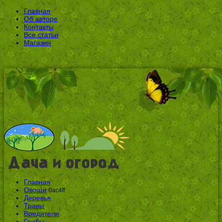
Главная
Об авторе
Контакты
Все статьи
Магазин
Главная
Овощи
0ac4ff
Деревья
Травы
Вредители
Грибы