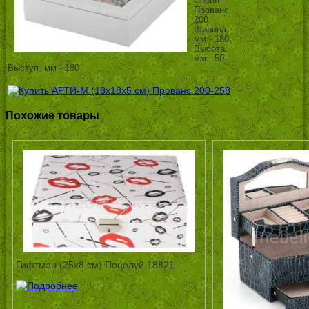
Серия -
Прованс
200,
Ширина,
мм - 180,
Высота,
мм - 50,
Выступ, мм - 180
Похожие товары
Гифтман (25х8 см) Поцелуй 18821