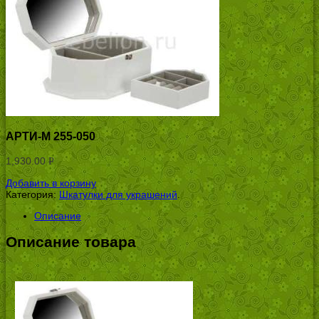
АРТИ-М 255-050
1,930.00
Р
УБ.
Добавить в корзину
Категория:
Шкатулки для украшений
.
Описание
Описание товара