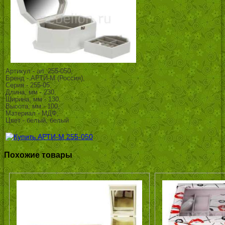
Артикул - art_255-050,
Бренд - АРТИ-М (Россия),
Серия - 255-05,
Длина, мм - 230,
Ширина, мм - 130,
Высота, мм - 100,
Материал - МДФ,
Цвет - белый, белый
Похожие товары