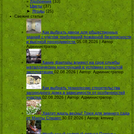
Удобрения
(33)
Цветы
(37)
►
Ягоды
(25)
Свежие статьи
Как выбрать двери для общественных
зданий с учётом требований пожарной безопасности
и высокой проходимости
05.08.2026 | Автор:
Администратор
Какие факторы влияют на срок службы
металлических конструкций в условиях открытой
эксплуатации
02.08.2026 | Автор:
Администратор
Как выбрать технологию строительства
загородного дома в зависимости от особенностей
участка
02.08.2026 | Автор:
Администратор
Хватит ждать весны! Трюк для зимнего сада
от Марты Стюарт
30.07.2026 | Автор:
kmveg
Необычный садовый ритуал Памелы