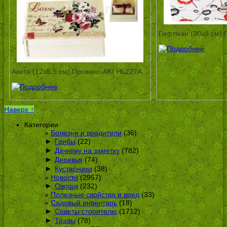
Гифтман (30х8 см) 
Акита (12х8.5 см) Прованс-AKI HL227A
Наверх ↑
Категории
Болезни и вредители
(36)
►
Грибы
(22)
►
Дачнику на заметку
(782)
►
Деревья
(74)
►
Кустарники
(38)
Новости
(2957)
►
Овощи
(232)
Полезные свойства и вред
(33)
Садовый инвентарь
(18)
►
Советы строителю
(1712)
►
Травы
(78)