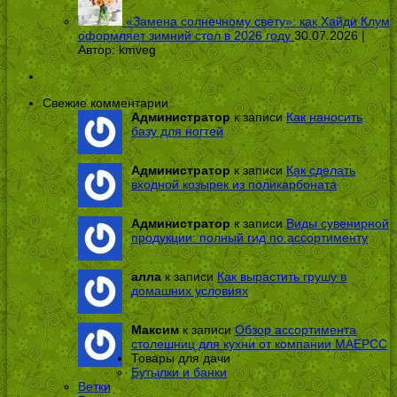
«Замена солнечному свету»: как Хайди Клум
оформляет зимний стол в 2026 году
30.07.2026 |
Автор:
kmveg
Свежие комментарии
Администратор
к записи
Как наносить
базу для ногтей
Администратор
к записи
Как сделать
входной козырек из поликарбоната
Администратор
к записи
Виды сувенирной
продукции: полный гид по ассортименту
алла
к записи
Как вырастить грушу в
домашних условиях
Максим
к записи
Обзор ассортимента
столешниц для кухни от компании МАЕРСС
Товары для дачи
Бутылки и банки
Ветки