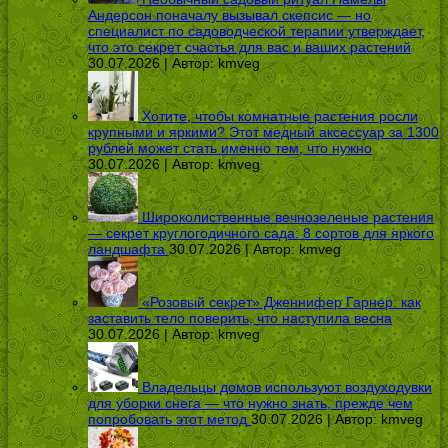
Андерсон поначалу вызывал скепсис — но
специалист по садоводческой терапии утверждает,
что это секрет счастья для вас и ваших растений
30.07.2026 | Автор:
kmveg
Хотите, чтобы комнатные растения росли
крупными и яркими? Этот медный аксессуар за 1300
рублей может стать именно тем, что нужно
30.07.2026 | Автор:
kmveg
Широколиственные вечнозеленые растения
— секрет круглогодичного сада: 8 сортов для яркого
ландшафта
30.07.2026 | Автор:
kmveg
«Розовый секрет» Дженнифер Гарнер: как
заставить тело поверить, что наступила весна
30.07.2026 | Автор:
kmveg
Владельцы домов используют воздуходувки
для уборки снега — что нужно знать, прежде чем
попробовать этот метод
30.07.2026 | Автор:
kmveg