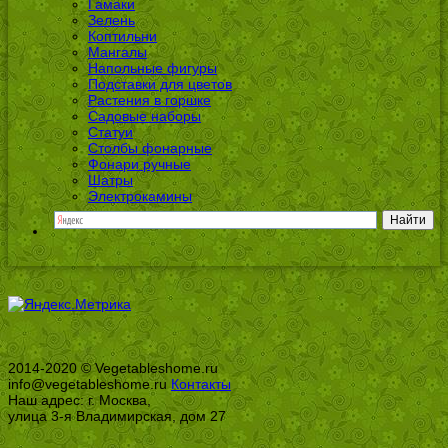
Гамаки
Зелень
Коптильни
Мангалы
Напольные фигуры
Подставки для цветов
Растения в горшке
Садовые наборы
Статуи
Столбы фонарные
Фонари ручные
Шатры
Электрокамины
2014-2020 © Vegetableshome.ru
info@vegetableshome.ru
Контакты
Наш адрес: г. Москва,
улица 3-я Владимирская, дом 27