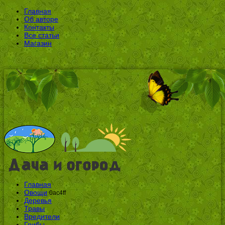
Главная
Об авторе
Контакты
Все статьи
Магазин
Главная
Овощи
0ac4ff
Деревья
Травы
Вредители
Грибы