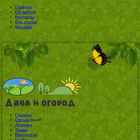
Главная
Об авторе
Контакты
Все статьи
Магазин
Главная
Овощи
0ac4ff
Деревья
Травы
Вредители
Грибы