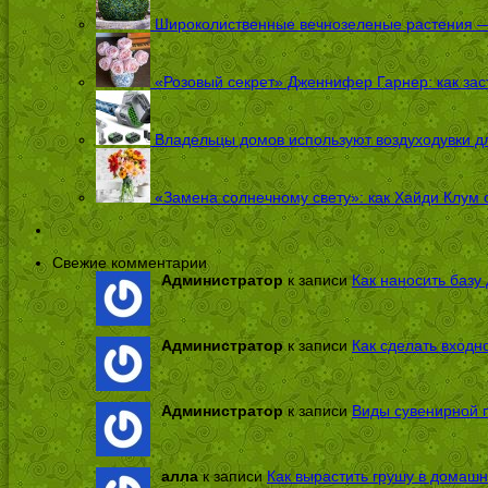
Широколиственные вечнозеленые растения — 
«Розовый секрет» Дженнифер Гарнер: как заст
Владельцы домов используют воздуходувки дл
«Замена солнечному свету»: как Хайди Клум 
Свежие комментарии
Администратор
к записи
Как наносить базу 
Администратор
к записи
Как сделать входн
Администратор
к записи
Виды сувенирной п
алла
к записи
Как вырастить грушу в домашн