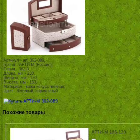
Артикул - art_362-089,
Бренд - АРТИ-М (Россия),
Серия - 362-0,
Длина, мм - 230,
Ширина, мм - 170,
Высота, мм - 150,
Материал - кожа искусственная,
Цвет - бежевый, коричневый
Похожие товары
АРТИ-М 186-120