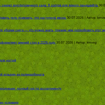
секрет круглогодичного сада: 8 сортов для яркого ландшафта
30.
авить тело поверить, что наступила весна
30.07.2026 | Автор:
kmv
я уборки снега — что нужно знать, прежде чем попробовать этот м
оформляет зимний стол в 2026 году
30.07.2026 | Автор:
kmveg
для ногтей
ой козырек из поликарбоната
родукции: полный гид по ассортименту
их условиях