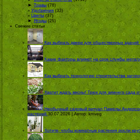
►
Травы
(78)
Удобрения
(33)
Цветы
(37)
►
Ягоды
(25)
Свежие статьи
Как выбрать двери для общественных зданий
Какие факторы влияют на срок службы металл
Как выбрать технологию строительства загоро
Хватит ждать весны! Трюк для зимнего сада 
Необычный садовый ритуал Памелы Андерсон п
растений
30.07.2026 | Автор:
kmveg
Хотите, чтобы комнатные растения росли кру