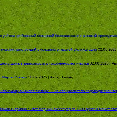
 с учётом требований пожарной безопасности и высокой проходимо
ических конструкций в условиях открытой эксплуатации
02.08.2026
дного дома в зависимости от особенностей участка
02.08.2026 | Ав
от Марты Стюарт
30.07.2026 | Автор:
kmveg
оначалу вызывал скепсис — но специалист по садоводческой терап
пными и яркими? Этот медный аксессуар за 1300 рублей может стат