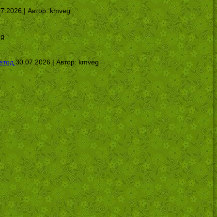
07.2026 | Автор:
kmveg
eg
етод
30.07.2026 | Автор:
kmveg