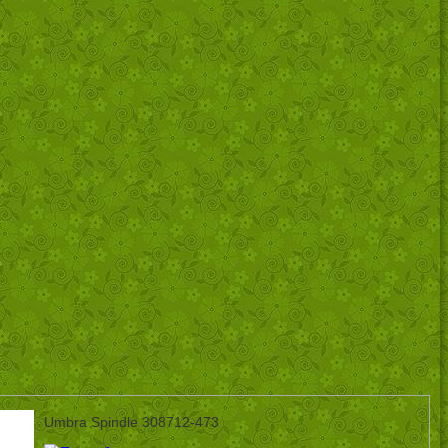
Umbra Spindle 308712-473