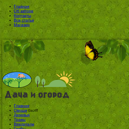
Главная
Об авторе
Контакты
Все статьи
Магазин
Главная
Овощи
0ac4ff
Деревья
Травы
Вредители
Грибы