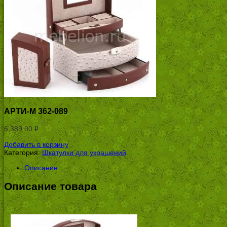
АРТИ-М 362-089
6,389.00
Р
УБ.
Добавить в корзину
Категория:
Шкатулки для украшений
.
Описание
Описание товара