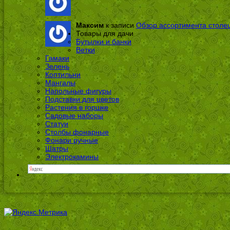
Максим
к записи
Обзор ассортимента столе
Товары для дачи
Бутылки и банки
Ветки
Гамаки
Зелень
Коптильни
Мангалы
Напольные фигуры
Подставки для цветов
Растения в горшке
Садовые наборы
Статуи
Столбы фонарные
Фонари ручные
Шатры
Электрокамины