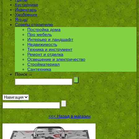
Кустарники
Инвентарь
Удобрения
Ягоды
Советы строителю
Постройка дома
Про мебель
Интерьер и ландшафт
Недвижимость
Техника и инструмент
Ремонт и отделка
Освещение и электричество
Стройматериал
Сантехника
Поиск →
<<< Назад в магазин