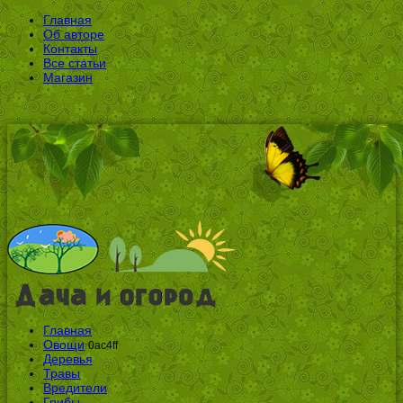
Главная
Об авторе
Контакты
Все статьи
Магазин
Главная
Овощи
0ac4ff
Деревья
Травы
Вредители
Грибы