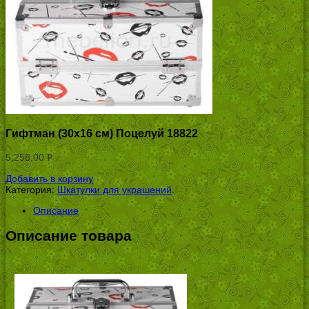
Гифтман (30х16 см) Поцелуй 18822
5,258.00
Р
УБ.
Добавить в корзину
Категория:
Шкатулки для украшений
.
Описание
Описание товара