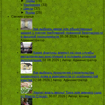
►
Травы
(78)
Удобрения
(33)
Цветы
(37)
►
Ягоды
(25)
Свежие статьи
Как выбрать двери для общественных
зданий с учётом требований пожарной безопасности
и высокой проходимости
05.08.2026 | Автор:
Администратор
Какие факторы влияют на срок службы
металлических конструкций в условиях открытой
эксплуатации
02.08.2026 | Автор:
Администратор
Как выбрать технологию строительства
загородного дома в зависимости от особенностей
участка
02.08.2026 | Автор:
Администратор
Хватит ждать весны! Трюк для зимнего сада
от Марты Стюарт
30.07.2026 | Автор:
kmveg