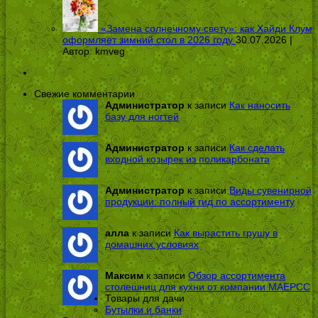
«Замена солнечному свету»: как Хайди Клум
оформляет зимний стол в 2026 году
30.07.2026 |
Автор:
kmveg
Свежие комментарии
Администратор
к записи
Как наносить
базу для ногтей
Администратор
к записи
Как сделать
входной козырек из поликарбоната
Администратор
к записи
Виды сувенирной
продукции: полный гид по ассортименту
алла
к записи
Как вырастить грушу в
домашних условиях
Максим
к записи
Обзор ассортимента
столешниц для кухни от компании МАЕРСС
Товары для дачи
Бутылки и банки