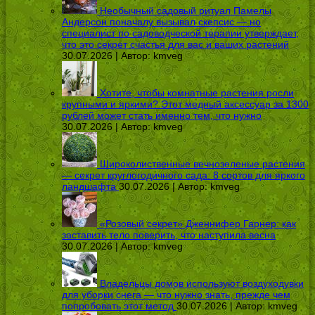
Необычный садовый ритуал Памелы
Андерсон поначалу вызывал скепсис — но
специалист по садоводческой терапии утверждает,
что это секрет счастья для вас и ваших растений
30.07.2026 | Автор:
kmveg
Хотите, чтобы комнатные растения росли
крупными и яркими? Этот медный аксессуар за 1300
рублей может стать именно тем, что нужно
30.07.2026 | Автор:
kmveg
Широколиственные вечнозеленые растения
— секрет круглогодичного сада: 8 сортов для яркого
ландшафта
30.07.2026 | Автор:
kmveg
«Розовый секрет» Дженнифер Гарнер: как
заставить тело поверить, что наступила весна
30.07.2026 | Автор:
kmveg
Владельцы домов используют воздуходувки
для уборки снега — что нужно знать, прежде чем
попробовать этот метод
30.07.2026 | Автор:
kmveg