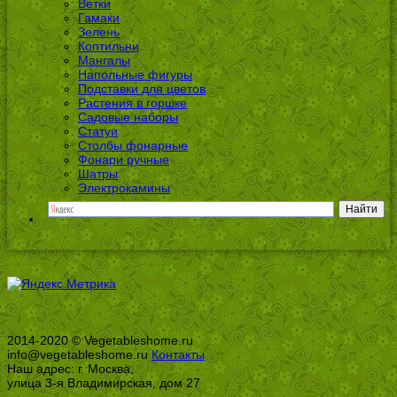
Ветки
Гамаки
Зелень
Коптильни
Мангалы
Напольные фигуры
Подставки для цветов
Растения в горшке
Садовые наборы
Статуи
Столбы фонарные
Фонари ручные
Шатры
Электрокамины
2014-2020 © Vegetableshome.ru
info@vegetableshome.ru
Контакты
Наш адрес: г. Москва,
улица 3-я Владимирская, дом 27