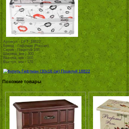
Артикул - GFT_18822,
Бренд - Гифтман (Россия),
Серия - Поцелуй 188,
Ширина, мм - 300,
Высота, мм - 160,
Выступ, мм - 170
Похожие товары