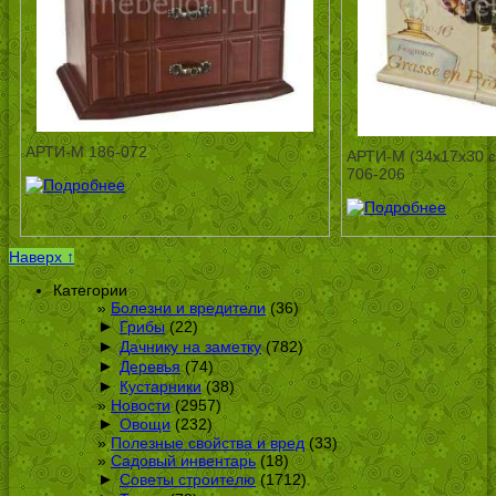
АРТИ-М 186-072
АРТИ-М (34х17х30 
706-206
Наверх ↑
Категории
Болезни и вредители
(36)
►
Грибы
(22)
►
Дачнику на заметку
(782)
►
Деревья
(74)
►
Кустарники
(38)
Новости
(2957)
►
Овощи
(232)
Полезные свойства и вред
(33)
Садовый инвентарь
(18)
►
Советы строителю
(1712)