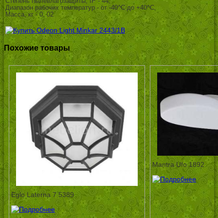
Степень пылевлагозащиты, IP - 44,
Диапазон рабочих температур - от -40^C до +40^C,
Масса, кг - 0, 02
Похожие товары
Mantra Ufo 1892
Eglo Laterna 7 5389