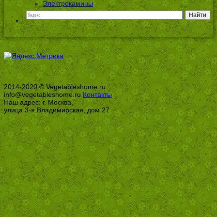
Электрокамины
2014-2020 © Vegetableshome.ru
info@vegetableshome.ru
Контакты
Наш адрес: г. Москва,
улица 3-я Владимирская, дом 27