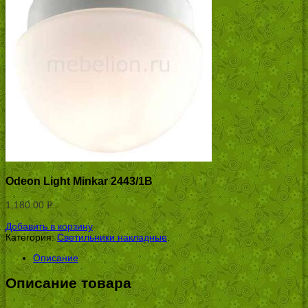
Odeon Light Minkar 2443/1B
1,180.00
Р
УБ.
Добавить в корзину
Категория:
Светильники накладные
.
Описание
Описание товара