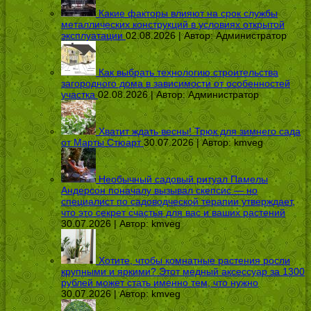
Какие факторы влияют на срок службы
металлических конструкций в условиях открытой
эксплуатации
02.08.2026 | Автор:
Администратор
Как выбрать технологию строительства
загородного дома в зависимости от особенностей
участка
02.08.2026 | Автор:
Администратор
Хватит ждать весны! Трюк для зимнего сада
от Марты Стюарт
30.07.2026 | Автор:
kmveg
Необычный садовый ритуал Памелы
Андерсон поначалу вызывал скепсис — но
специалист по садоводческой терапии утверждает,
что это секрет счастья для вас и ваших растений
30.07.2026 | Автор:
kmveg
Хотите, чтобы комнатные растения росли
крупными и яркими? Этот медный аксессуар за 1300
рублей может стать именно тем, что нужно
30.07.2026 | Автор:
kmveg