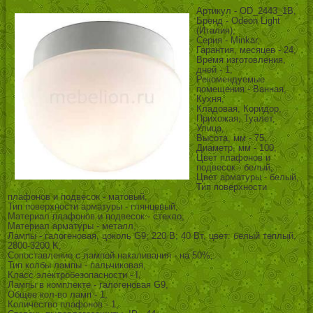
Артикул - OD_2443_1B,
Бренд - Odeon Light
(Италия),
Серия - Minkar,
Гарантия, месяцев - 24,
Время изготовления,
дней - 1,
Рекомендуемые
помещения - Ванная,
Кухня,
Кладовая, Коридор,
Прихожая, Туалет,
Улица,
Высота, мм - 75,
Диаметр, мм - 100,
Цвет плафонов и
подвесок - белый,
Цвет арматуры - белый,
Тип поверхности
плафонов и подвесок - матовый,
Тип поверхности арматуры - глянцевый,
Материал плафонов и подвесок - стекло,
Материал арматуры - металл,
Лампы - галогеновая, цоколь G9; 220 В; 40 Вт, цвет: белый теплый,
2800-3200 K,
Сопоставление с лампой накаливания - на 50%,
Тип колбы лампы - пальчиковая,
Класс электробезопасности - I,
Лампы в комплекте - галогеновая G9,
Общее кол-во ламп - 1,
Количество плафонов - 1,