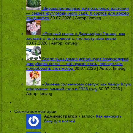
Широколиственные вечнозеленые растения
— секрет круглогодичного сада: 8 сортов для яркого
ландшафта
30.07.2026 | Автор:
kmveg
«Розовый секрет» Дженнифер Гарнер: как
заставить тело поверить, что наступила весна
30.07.2026 | Автор:
kmveg
Владельцы домов используют воздуходувки
для уборки снега — что нужно знать, прежде чем
попробовать этот метод
30.07.2026 | Автор:
kmveg
«Замена солнечному свету»: как Хайди Клум
оформляет зимний стол в 2026 году
30.07.2026 |
Автор:
kmveg
Свежие комментарии
Администратор
к записи
Как наносить
базу для ногтей