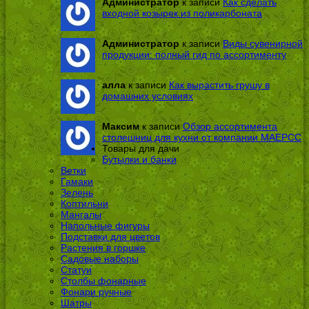
Администратор
к записи
Как сделать
входной козырек из поликарбоната
Администратор
к записи
Виды сувенирной
продукции: полный гид по ассортименту
алла
к записи
Как вырастить грушу в
домашних условиях
Максим
к записи
Обзор ассортимента
столешниц для кухни от компании МАЕРСС
Товары для дачи
Бутылки и банки
Ветки
Гамаки
Зелень
Коптильни
Мангалы
Напольные фигуры
Подставки для цветов
Растения в горшке
Садовые наборы
Статуи
Столбы фонарные
Фонари ручные
Шатры