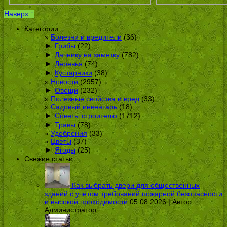
Наверх ↑
Категории
Болезни и вредители
(36)
►
Грибы
(22)
►
Дачнику на заметку
(782)
►
Деревья
(74)
►
Кустарники
(38)
Новости
(2957)
►
Овощи
(232)
Полезные свойства и вред
(33)
Садовый инвентарь
(18)
►
Советы строителю
(1712)
►
Травы
(78)
Удобрения
(33)
Цветы
(37)
►
Ягоды
(25)
Свежие статьи
Как выбрать двери для общественных
зданий с учётом требований пожарной безопасности
и высокой проходимости
05.08.2026 | Автор:
Администратор