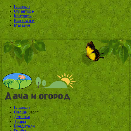
Главная
Об авторе
Контакты
Все статьи
Магазин
Главная
Овощи
0ac4ff
Деревья
Травы
Вредители
Грибы