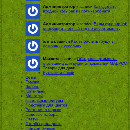
Администратор
к записи
Как сделать
входной козырек из поликарбоната
Администратор
к записи
Виды сувенирной
продукции: полный гид по ассортименту
алла
к записи
Как вырастить грушу в
домашних условиях
Максим
к записи
Обзор ассортимента
столешниц для кухни от компании МАЕРСС
Товары для дачи
Бутылки и банки
Ветки
Гамаки
Зелень
Коптильни
Мангалы
Напольные фигуры
Подставки для цветов
Растения в горшке
Садовые наборы
Статуи
Столбы фонарные
Фонари ручные