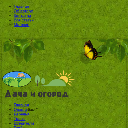
Главная
Об авторе
Контакты
Все статьи
Магазин
Главная
Овощи
0ac4ff
Деревья
Травы
Вредители
Грибы