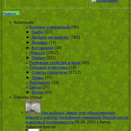
Наверх ↑
Категории
Болезни и вредители
(36)
►
Грибы
(22)
►
Дачнику на заметку
(782)
►
Деревья
(74)
►
Кустарники
(38)
Новости
(2957)
►
Овощи
(232)
Полезные свойства и вред
(33)
Садовый инвентарь
(18)
►
Советы строителю
(1712)
►
Травы
(78)
Удобрения
(33)
Цветы
(37)
►
Ягоды
(25)
Свежие статьи
Как выбрать двери для общественных
зданий с учётом требований пожарной безопасности
и высокой проходимости
05.08.2026 | Автор:
Администратор