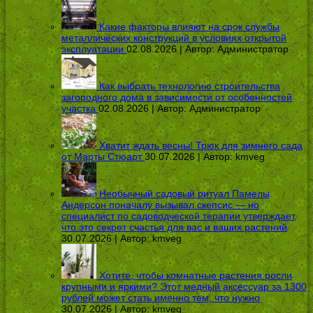
Какие факторы влияют на срок службы
металлических конструкций в условиях открытой
эксплуатации
02.08.2026 | Автор:
Администратор
Как выбрать технологию строительства
загородного дома в зависимости от особенностей
участка
02.08.2026 | Автор:
Администратор
Хватит ждать весны! Трюк для зимнего сада
от Марты Стюарт
30.07.2026 | Автор:
kmveg
Необычный садовый ритуал Памелы
Андерсон поначалу вызывал скепсис — но
специалист по садоводческой терапии утверждает,
что это секрет счастья для вас и ваших растений
30.07.2026 | Автор:
kmveg
Хотите, чтобы комнатные растения росли
крупными и яркими? Этот медный аксессуар за 1300
рублей может стать именно тем, что нужно
30.07.2026 | Автор:
kmveg