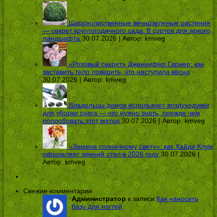
Широколиственные вечнозеленые растения
— секрет круглогодичного сада: 8 сортов для яркого
ландшафта
30.07.2026 | Автор:
kmveg
«Розовый секрет» Дженнифер Гарнер: как
заставить тело поверить, что наступила весна
30.07.2026 | Автор:
kmveg
Владельцы домов используют воздуходувки
для уборки снега — что нужно знать, прежде чем
попробовать этот метод
30.07.2026 | Автор:
kmveg
«Замена солнечному свету»: как Хайди Клум
оформляет зимний стол в 2026 году
30.07.2026 |
Автор:
kmveg
Свежие комментарии
Администратор
к записи
Как наносить
базу для ногтей