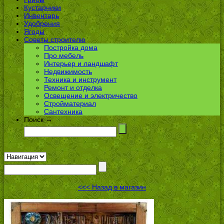
Кустарники
Инвентарь
Удобрения
Ягоды
Советы строителю
Постройка дома
Про мебель
Интерьер и ландшафт
Недвижимость
Техника и инструмент
Ремонт и отделка
Освещение и электричество
Стройматериал
Сантехника
Поиск →
<<< Назад в магазин