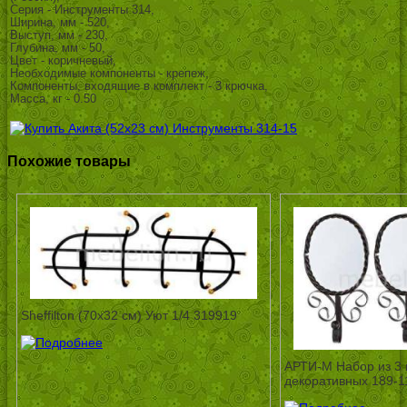
Серия - Инструменты 314,
Ширина, мм - 520,
Выступ, мм - 230,
Глубина, мм - 50,
Цвет - коричневый,
Необходимые компоненты - крепеж,
Компоненты, входящие в комплект - 3 крючка,
Масса, кг - 0.50
Похожие товары
Sheffilton (70х32 см) Уют 1/4 319919
АРТИ-М Набор из 3 
декоративных 189-1