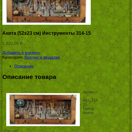
Акита (52х23 см) Инструменты 314-15
1,920.00
Р
УБ.
Добавить в корзину
Категория:
Крючки и вешалки
.
Описание
Описание товара
Артикул
-
AKI_314-
15,
Бренд -
Акита
(Россия),