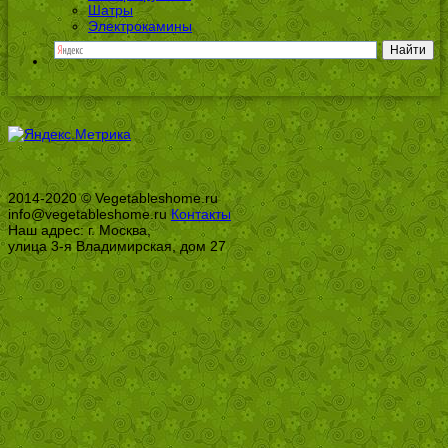
Шатры
Электрокамины
2014-2020 © Vegetableshome.ru
info@vegetableshome.ru
Контакты
Наш адрес: г. Москва,
улица 3-я Владимирская, дом 27