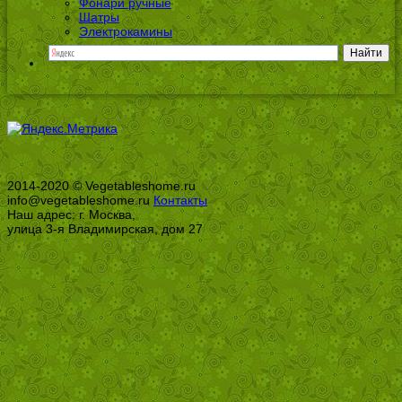
Фонари ручные
Шатры
Электрокамины
2014-2020 © Vegetableshome.ru
info@vegetableshome.ru
Контакты
Наш адрес: г. Москва,
улица 3-я Владимирская, дом 27