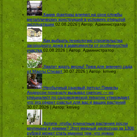
Какие факторы влияют на срок службы
металлических конструкций в условиях открытой
эксплуатации
02.08.2026 | Автор:
Администратор
Как выбрать технологию строительства
загородного дома в зависимости от особенностей
участка
02.08.2026 | Автор:
Администратор
Хватит ждать весны! Трюк для зимнего сада
от Марты Стюарт
30.07.2026 | Автор:
kmveg
Необычный садовый ритуал Памелы
Андерсон поначалу вызывал скепсис — но
специалист по садоводческой терапии утверждает,
что это секрет счастья для вас и ваших растений
30.07.2026 | Автор:
kmveg
Хотите, чтобы комнатные растения росли
крупными и яркими? Этот медный аксессуар за 1300
рублей может стать именно тем, что нужно