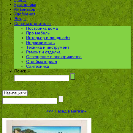
Кустарники
Инвентарь
Удобрения
Ягоды
Советы строителю
Постройка дома
Про мебель
Интерьер и ландшафт
Недвижимость
Техника и инструмент
Ремонт и отделка
Освещение и электричество
Стройматериал
Сантехника
Поиск →
<<< Назад в магазин