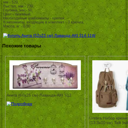
мм - 520,
Выступ, мм - 230,
Глубина, мм - 50,
Цвет - бежевый,
Необходимые компоненты - крепеж,
Компоненты, входящие в комплект - 3 крючка,
Масса, кг - 0.50
Похожие товары
Акита (60х25 см) Лаванда-AKI S12
Umbra Набор крючк
(13.3х10 см) Talk b