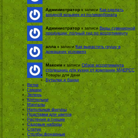
Администратор
к записи
Как сделать
входной козырек из поликарбоната
Администратор
к записи
Виды сувенирной
продукции: полный гид по ассортименту
алла
к записи
Как вырастить грушу в
домашних условиях
Максим
к записи
Обзор ассортимента
столешниц для кухни от компании МАЕРСС
Товары для дачи
Бутылки и банки
Ветки
Гамаки
Зелень
Коптильни
Мангалы
Напольные фигуры
Подставки для цветов
Растения в горшке
Садовые наборы
Статуи
Столбы фонарные