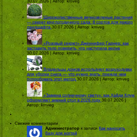
30.07.2026 | Автор:
kmveg
Широколиственные вечнозеленые растения
— секрет круглогодичного сада: 8 сортов для яркого
ландшафта
30.07.2026 | Автор:
kmveg
«Розовый секрет» Дженнифер Гарнер: как
заставить тело поверить, что наступила весна
30.07.2026 | Автор:
kmveg
Владельцы домов используют воздуходувки
для уборки снега — что нужно знать, прежде чем
попробовать этот метод
30.07.2026 | Автор:
kmveg
«Замена солнечному свету»: как Хайди Клум
оформляет зимний стол в 2026 году
30.07.2026 |
Автор:
kmveg
Свежие комментарии
Администратор
к записи
Как наносить
базу для ногтей