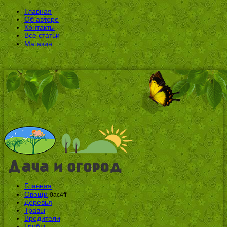
Главная
Об авторе
Контакты
Все статьи
Магазин
Главная
Овощи
0ac4ff
Деревья
Травы
Вредители
Грибы