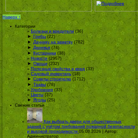
Наверх ↑
Категории
Болезни и вредители
(36)
►
Грибы
(22)
►
Дачнику на заметку
(782)
►
Деревья
(74)
►
Кустарники
(38)
Новости
(2957)
►
Овощи
(232)
Полезные свойства и вред
(33)
Садовый инвентарь
(18)
►
Советы строителю
(1712)
►
Травы
(78)
Удобрения
(33)
Цветы
(37)
►
Ягоды
(25)
Свежие статьи
Как выбрать двери для общественных
зданий с учётом требований пожарной безопасности
и высокой проходимости
05.08.2026 | Автор:
Администратор