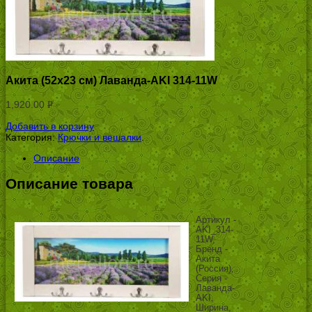
Акита (52х23 см) Лаванда-AKI 314-11W
1,920.00
Р
УБ.
Добавить в корзину
Категория:
Крючки и вешалки
.
Описание
Описание товара
Артикул -
AKI_314-
11W,
Бренд -
Акита
(Россия),
Серия -
Лаванда-
AKI,
Ширина,