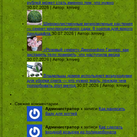
рублей может стать именно тем, что нужно
30.07.2026 | Автор:
kmveg
Широколиственные вечнозеленые растения
— секрет круглогодичного сада: 8 сортов для яркого
ландшафта
30.07.2026 | Автор:
kmveg
«Розовый секрет» Дженнифер Гарнер: как
заставить тело поверить, что наступила весна
30.07.2026 | Автор:
kmveg
Владельцы домов используют воздуходувки
для уборки снега — что нужно знать, прежде чем
попробовать этот метод
30.07.2026 | Автор:
kmveg
Свежие комментарии
Администратор
к записи
Как наносить
базу для ногтей
Администратор
к записи
Как сделать
входной козырек из поликарбоната