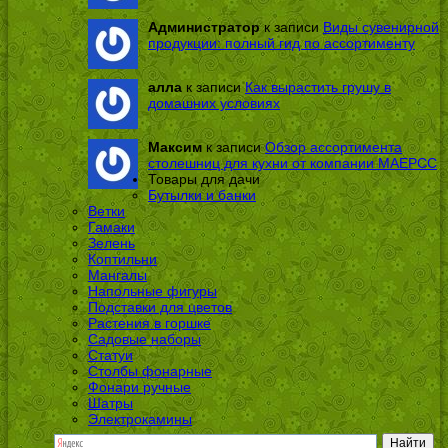
Администратор
к записи
Виды сувенирной
продукции: полный гид по ассортименту
алла
к записи
Как вырастить грушу в
домашних условиях
Максим
к записи
Обзор ассортимента
столешниц для кухни от компании МАЕРСС
Товары для дачи
Бутылки и банки
Ветки
Гамаки
Зелень
Коптильни
Мангалы
Напольные фигуры
Подставки для цветов
Растения в горшке
Садовые наборы
Статуи
Столбы фонарные
Фонари ручные
Шатры
Электрокамины