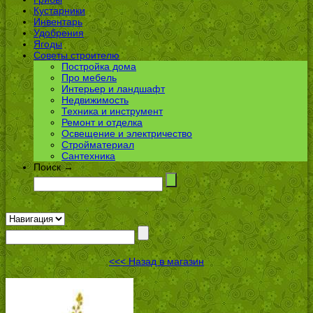
Кустарники
Инвентарь
Удобрения
Ягоды
Советы строителю
Постройка дома
Про мебель
Интерьер и ландшафт
Недвижимость
Техника и инструмент
Ремонт и отделка
Освещение и электричество
Стройматериал
Сантехника
Поиск →
<<< Назад в магазин