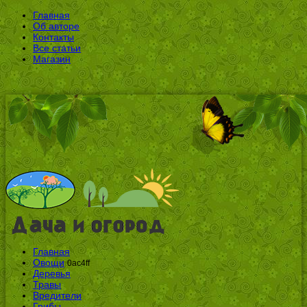
Главная
Об авторе
Контакты
Все статьи
Магазин
Главная
Овощи
0ac4ff
Деревья
Травы
Вредители
Грибы