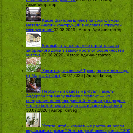
Администратор
Какие факторы влияют на срок службы
металлических конструкций в условиях открытой
эксплуатации
02.08.2026 | Автор:
Администратор
Как выбрать технологию строительства
загородного дома в зависимости от особенностей
участка
02.08.2026 | Автор:
Администратор
Хватит ждать весны! Трюк для зимнего сада
от Марты Стюарт
30.07.2026 | Автор:
kmveg
Необычный садовый ритуал Памелы
Андерсон поначалу вызывал скепсис — но
специалист по садоводческой терапии утверждает,
что это секрет счастья для вас и ваших растений
30.07.2026 | Автор:
kmveg
Хотите, чтобы комнатные растения росли
крупными и яркими? Этот медный аксессуар за 1300