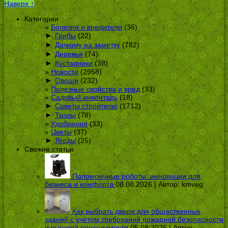
Наверх ↑
Категории
Болезни и вредители
(36)
►
Грибы
(22)
►
Дачнику на заметку
(782)
►
Деревья
(74)
►
Кустарники
(38)
Новости
(2958)
►
Овощи
(232)
Полезные свойства и вред
(33)
Садовый инвентарь
(18)
►
Советы строителю
(1712)
►
Травы
(78)
Удобрения
(33)
Цветы
(37)
►
Ягоды
(25)
Свежие статьи
Поломоечные роботы: инновации для
бизнеса и комфорта
08.08.2026 | Автор:
kmveg
Как выбрать двери для общественных
зданий с учётом требований пожарной безопасности
и высокой проходимости
05.08.2026 | Автор: