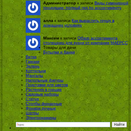
Администратор
к записи
Виды сувенирной
продукции: полный гид по ассортименту
алла
к записи
Как вырастить грушу в
домашних условиях
Максим
к записи
Обзор ассортимента
столешниц для кухни от компании МАЕРСС
Товары для дачи
Бутылки и банки
Ветки
Гамаки
Зелень
Коптильни
Мангалы
Напольные фигуры
Подставки для цветов
Растения в горшке
Садовые наборы
Статуи
Столбы фонарные
Фонари ручные
Шатры
Электрокамины