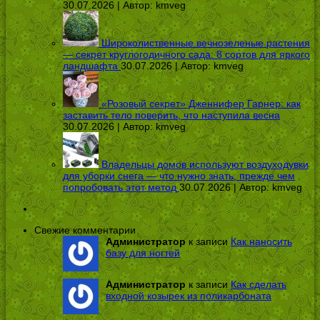
30.07.2026 | Автор:
kmveg
Широколиственные вечнозеленые растения
— секрет круглогодичного сада: 8 сортов для яркого
ландшафта
30.07.2026 | Автор:
kmveg
«Розовый секрет» Дженнифер Гарнер: как
заставить тело поверить, что наступила весна
30.07.2026 | Автор:
kmveg
Владельцы домов используют воздуходувки
для уборки снега — что нужно знать, прежде чем
попробовать этот метод
30.07.2026 | Автор:
kmveg
Свежие комментарии
Администратор
к записи
Как наносить
базу для ногтей
Администратор
к записи
Как сделать
входной козырек из поликарбоната