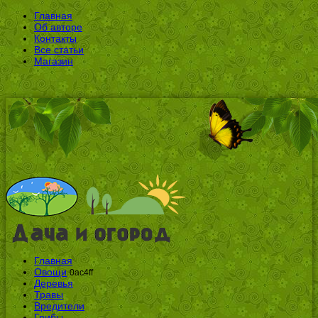
Главная
Об авторе
Контакты
Все статьи
Магазин
Главная
Овощи
0ac4ff
Деревья
Травы
Вредители
Грибы