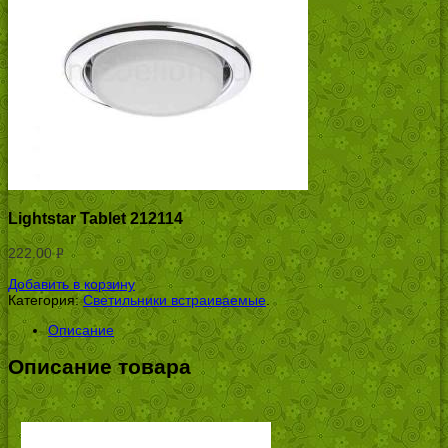
Lightstar Tablet 212114
222.00
Р
УБ.
Добавить в корзину
Категория:
Светильники встраиваемые
.
Описание
Описание товара