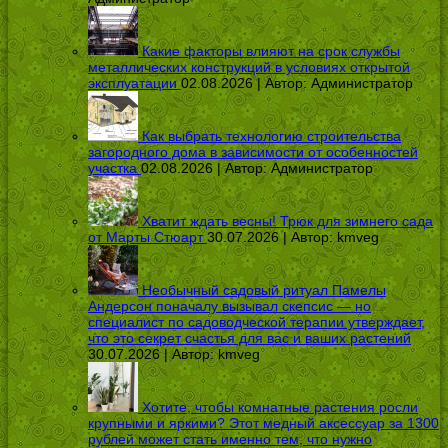
Какие факторы влияют на срок службы
металлических конструкций в условиях открытой
эксплуатации
02.08.2026 | Автор:
Администратор
Как выбрать технологию строительства
загородного дома в зависимости от особенностей
участка
02.08.2026 | Автор:
Администратор
Хватит ждать весны! Трюк для зимнего сада
от Марты Стюарт
30.07.2026 | Автор:
kmveg
Необычный садовый ритуал Памелы
Андерсон поначалу вызывал скепсис — но
специалист по садоводческой терапии утверждает,
что это секрет счастья для вас и ваших растений
30.07.2026 | Автор:
kmveg
Хотите, чтобы комнатные растения росли
крупными и яркими? Этот медный аксессуар за 1300
рублей может стать именно тем, что нужно