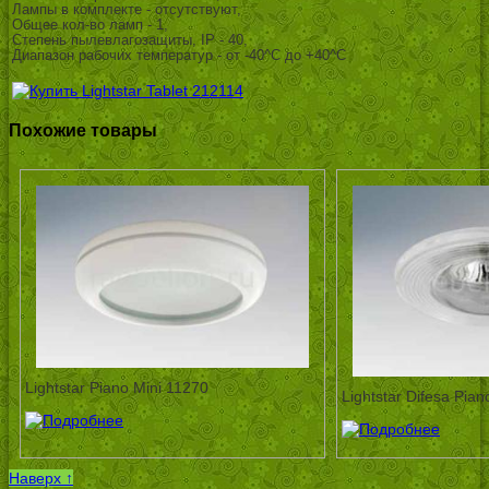
Лампы в комплекте - отсутствуют,
Общее кол-во ламп - 1,
Степень пылевлагозащиты, IP - 40,
Диапазон рабочих температур - от -40^C до +40^C
Похожие товары
Lightstar Piano Mini 11270
Lightstar Difesa Pia
Наверх ↑