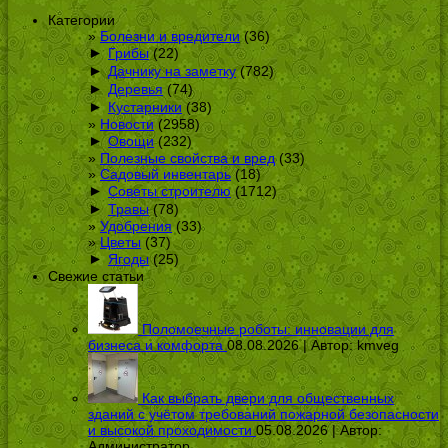
Категории
Болезни и вредители
(36)
►
Грибы
(22)
►
Дачнику на заметку
(782)
►
Деревья
(74)
►
Кустарники
(38)
Новости
(2958)
►
Овощи
(232)
Полезные свойства и вред
(33)
Садовый инвентарь
(18)
►
Советы строителю
(1712)
►
Травы
(78)
Удобрения
(33)
Цветы
(37)
►
Ягоды
(25)
Свежие статьи
Поломоечные роботы: инновации для
бизнеса и комфорта
08.08.2026 | Автор:
kmveg
Как выбрать двери для общественных
зданий с учётом требований пожарной безопасности
и высокой проходимости
05.08.2026 | Автор:
Администратор