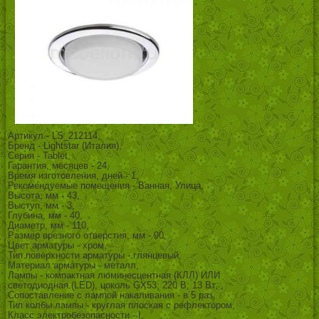
Артикул - LS_212114,
Бренд - Lightstar (Италия),
Серия - Tablet,
Гарантия, месяцев - 24,
Время изготовления, дней - 1,
Рекомендуемые помещения - Ванная, Улица,
Высота, мм - 43,
Выступ, мм - 3,
Глубина, мм - 40,
Диаметр, мм - 110,
Размер врезного отверстия, мм - 90,
Цвет арматуры - хром,
Тип поверхности арматуры - глянцевый,
Материал арматуры - металл,
Лампы - компактная люминесцентная (КЛЛ) ИЛИ
светодиодная (LED), цоколь GX53; 220 В; 13 Вт, ,
Сопоставление с лампой накаливания - в 5 раз,
Тип колбы лампы - круглая плоская с рефлектором,
Класс электробезопасности - I,